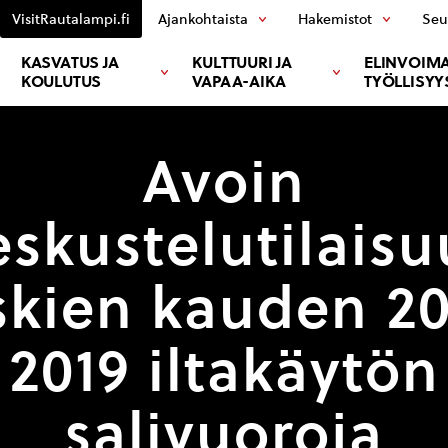
VisitRautalampi.fi
Ajankohtaista
Hakemistot
Seu
KASVATUS JA
KULTTUURI JA
ELINVOIMA
KOULUTUS
VAPAA-AIKA
TYÖLLISYY
Avoin
eskustelutilaisu
skien kauden 20
2019 iltakäytön
salivuoroja