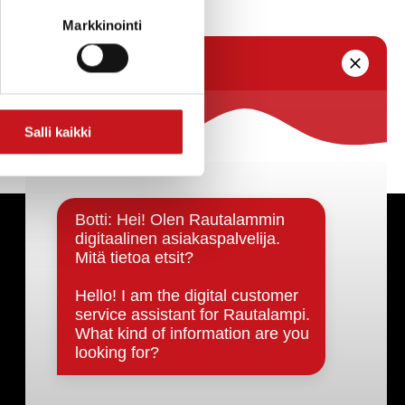
ka sihteeriltä.
Markkinointi
Salli kaikki
Päätöksenteko ja lähidemokratia
Päätökset, esityslistat & pöytäkirjat
Hallinto
Kunnanhallitus
Kunnanvaltuusto
Lautakunnat