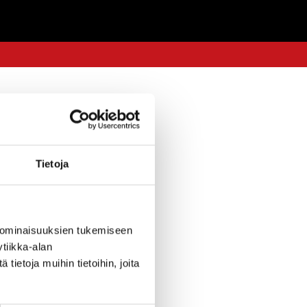
6.4.2018 — 13:48
Tietoja
koskien kauden
tilaisuus
tuksen
 ominaisuuksien tukemiseen
tiikka-alan
 käyttävistä
ietoja muihin tietoihin, joita