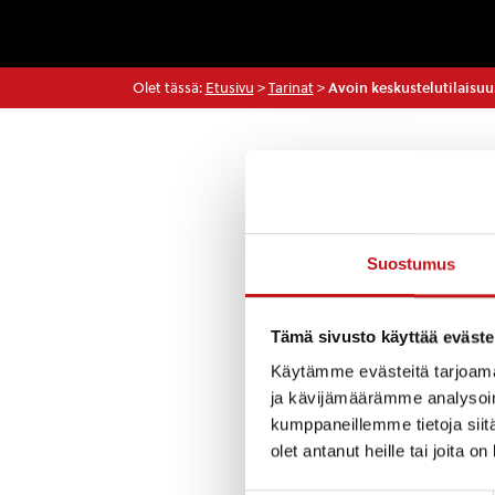
Olet tässä:
Etusivu
>
Tarinat
>
Avoin keskustelutilaisuu
Tarinat
Suostumus
Liikuntatoimi jä
2018-2019 iltakäy
järjestetään tors
Tämä sivusto käyttää eväste
huoneessa.
Käytämme evästeitä tarjoama
ja kävijämäärämme analysoim
Keskustelutilaisu
kumppaneillemme tietoja siitä
tahoista: seurois
olet antanut heille tai joita o