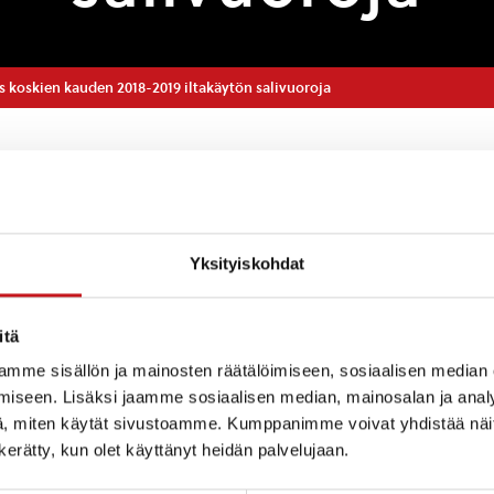
s koskien kauden 2018-2019 iltakäytön salivuoroja
Yksityiskohdat
rjestää tänä keväänä avoimen keskustelutilaisuuden 
tön salivuoroja sekä niiden jakojärjestystä. Keskustelu
taina 19.4 kello 17-19 kunnanvirastotalolla kunnanhalli
itä
mme sisällön ja mainosten räätälöimiseen, sosiaalisen median
iseen. Lisäksi jaamme sosiaalisen median, mainosalan ja analy
us on avoin, ja sinne toivotaan osallistujia salivuoroja
, miten käytät sivustoamme. Kumppanimme voivat yhdistää näitä t
ta, yrityksistä, koulutoimelta ja kansalaisopistolta.
n kerätty, kun olet käyttänyt heidän palvelujaan.