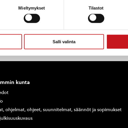
stelmaan ja vaikuttamaan! Lisätietoja saat vs. vapaa-ai
Mieltymykset
Tilastot
Salli valinta
ammin kunta
edot
fo
at, ohjelmat, ohjeet, suunnitelmat, säännöt ja sopimukset
ajulkisuuskuvaus