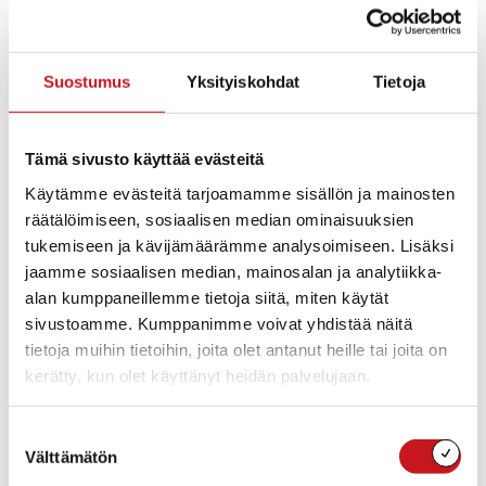
Tervetuloa kuulemaan ja lukemaan!
Suostumus
Yksityiskohdat
Tietoja
Tämä sivusto käyttää evästeitä
Lisää kalenteriin
Käytämme evästeitä tarjoamamme sisällön ja mainosten
räätälöimiseen, sosiaalisen median ominaisuuksien
tukemiseen ja kävijämäärämme analysoimiseen. Lisäksi
jaamme sosiaalisen median, mainosalan ja analytiikka-
TIEDOT
JÄRJESTÄJÄ
alan kumppaneillemme tietoja siitä, miten käytät
Rautalammin museo
Päivämäärä:
sivustoamme. Kumppanimme voivat yhdistää näitä
lauantai 11.7.2026
tietoja muihin tietoihin, joita olet antanut heille tai joita on
Aika:
kerätty, kun olet käyttänyt heidän palvelujaan.
12:00 - 16:00
Suostumuksen
Välttämätön
valinta