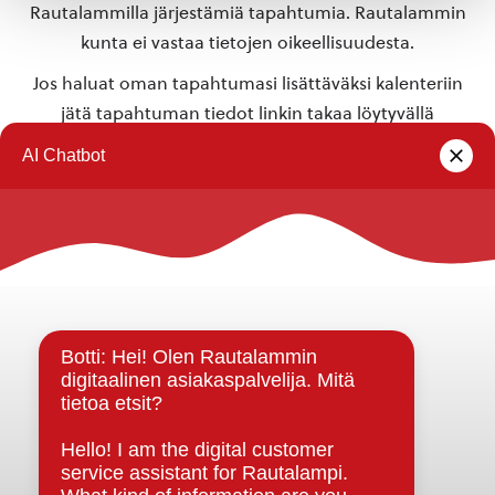
Rautalammilla järjestämiä tapahtumia. Rautalammin
kunta ei vastaa tietojen oikeellisuudesta.
Jos haluat oman tapahtumasi lisättäväksi kalenteriin
jätä tapahtuman tiedot linkin takaa löytyvällä
lomakkeella
.
Rautalammin kunta
Yhteystiedot
Kuntainfo
Strategiat, ohjelmat, ohjeet, suunnitelmat, säännöt ja
sopimukset
Asiakirjajulkisuuskuvaus
Evästeet
Saavutettavuusseloste