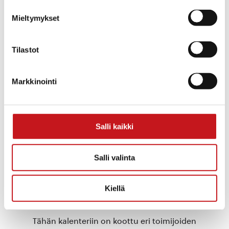
Mieltymykset
Tilastot
Markkinointi
TAPAHTUMAPAIKKA
Salli kaikki
Rautalammin museon puisto
Kuopiontie 26
Rautalampi
,
77700
Suomi
+ Google Map
Salli valinta
«
Ehtoon iltamat: Edu Kettunen
Ruokajakelu
»
Kiellä
Tähän kalenteriin on koottu eri toimijoiden