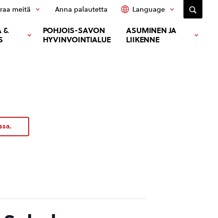
raa meitä
Anna palautetta
Language
 &
POHJOIS-SAVON
ASUMINEN JA
S
HYVINVOINTIALUE
LIIKENNE
ssa.