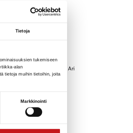
Tietoja
 ominaisuuksien tukemiseen
tiikka-alan
uu yrittäjien jaksamisesta, Ari
ietoja muihin tietoihin, joita
o Käpynä Oy:sta. Läsnä myös
Markkinointi