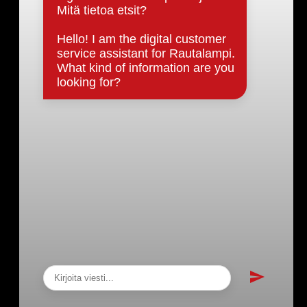
Päätöksenteko ja lähidemokratia
Päätökset, esityslistat & pöytäkirjat
Hallinto
Kunnanhallitus
Kunnanvaltuusto
Lautakunnat