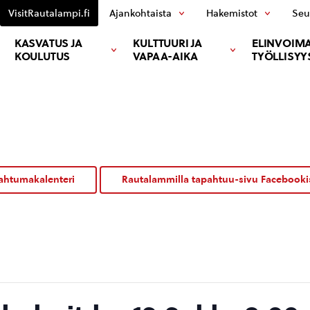
VisitRautalampi.fi
Ajankohtaista
Hakemistot
Seu
KASVATUS JA
KULTTUURI JA
ELINVOIMA
KOULUTUS
VAPAA-AIKA
TYÖLLISYY
ahtumakalenteri
Rautalammilla tapahtuu-sivu Facebooki