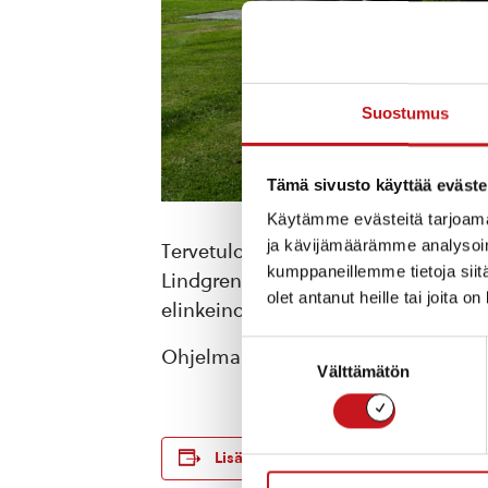
Suostumus
Tämä sivusto käyttää eväste
Käytämme evästeitä tarjoama
ja kävijämäärämme analysoim
Tervetuloa yrittäjien aamukahville S
kumppaneillemme tietoja siitä
Lindgren kunnan kilpailutuksista ja
olet antanut heille tai joita o
elinkeinoasiantuntija Tuomo Vähäs
Suostumuksen
Ohjelma voi vielä päivittyä.
Välttämätön
valinta
TIEDOT
Lisää kalenteriin
Päivämäärä: