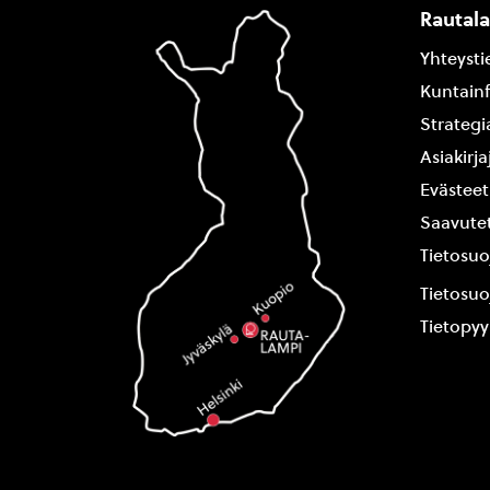
Rautal
Yhteysti
Kuntain
Strategi
Asiakirj
Evästeet
Saavutet
Tietosuo
Tietosuo
Tietopy