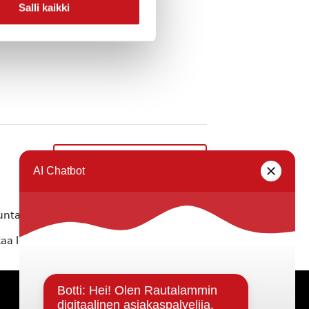
Salli kaikki
Digiopastusta kirjastolla
»
ta ei vastaa tietojen oikeellisuudesta.
kaa löytyvällä
lomakkeella
.