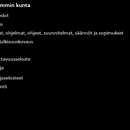
ammin kunta
edot
fo
at, ohjelmat, ohjeet, suunnitelmat, säännöt ja sopimukset
ajulkisuuskuvaus
tavuusseloste
ja
jaselosteet
yntö