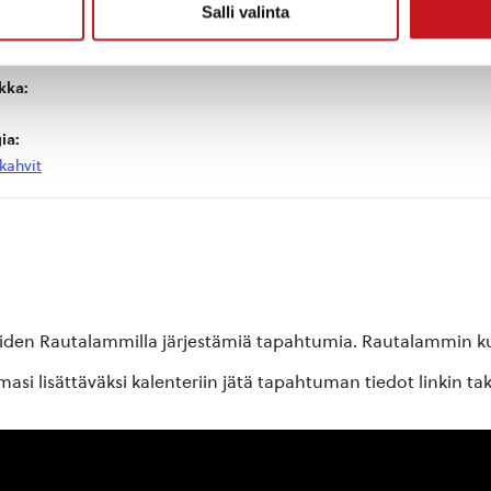
Salli valinta
kka:
ia:
kahvit
oiden Rautalammilla järjestämiä tapahtumia. Rautalammin kun
si lisättäväksi kalenteriin jätä tapahtuman tiedot linkin ta