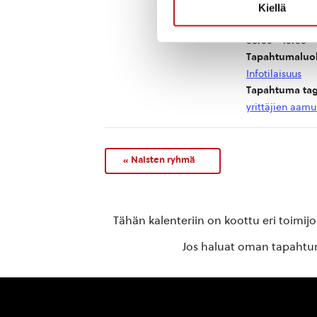
ke 13.3.2024
Kiellä
Aika:
08:00 - 10:00
Tapahtumaluo
Infotilaisuus
Tapahtuma tag
yrittäjien aamu
«
Naisten ryhmä
Tähän kalenteriin on koottu eri toimij
Jos haluat oman tapahtuma