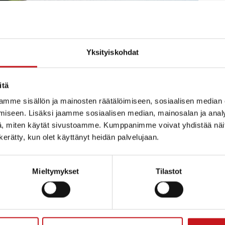
Yksityiskohdat
itä
mme sisällön ja mainosten räätälöimiseen, sosiaalisen median
iseen. Lisäksi jaamme sosiaalisen median, mainosalan ja analy
ahalan kartanoon ke 13.3. klo 8! Veli-Jussi Jalkanen puh
, miten käytät sivustoamme. Kumppanimme voivat yhdistää näitä t
 Emmi-Riikka Vartiainen ja Ville Kotka kertovat Studi
n kerätty, kun olet käyttänyt heidän palvelujaan.
arja ja kunnanjohtaja Anu Sepponen.
Mieltymykset
Tilastot
JÄRJESTÄJÄ
TAPAHTUMAPAIKKA
elinkeinoasiantuntija
Sahalan kartano