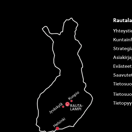
Rautal
Yhteysti
Kuntain
Strategi
Asiakirj
Evästeet
Saavutet
Tietosuo
Tietosuo
Tietopy