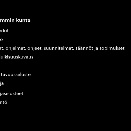
ammin kunta
edot
fo
at, ohjelmat, ohjeet, suunnitelmat, säännöt ja sopimukset
ajulkisuuskuvaus
tavuusseloste
ja
jaselosteet
yntö