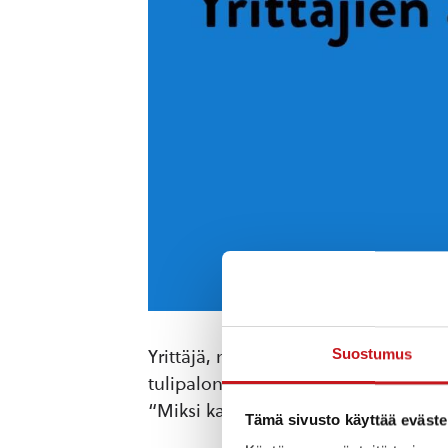
Suostumus
Yrittäjä, mieti osa-aikatöitä tai kup
tulipalon jälkeisiä kuulumisia, Virpi
“Miksi kannattaa liittyä Yrittäjäjär
Tämä sivusto käyttää eväste