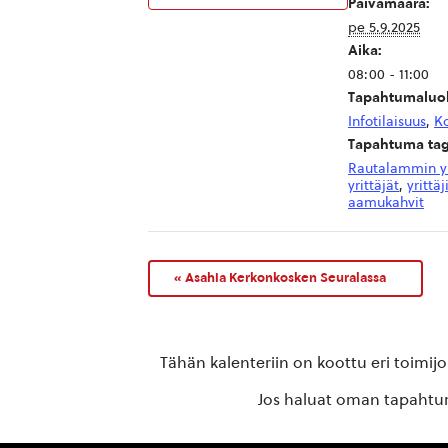
Päivämäärä:
pe 5.9.2025
Aika:
08:00 - 11:00
Tapahtumaluok
Infotilaisuus
,
K
Tapahtuma tag
Rautalammin yr
yrittäjät
,
yrittäj
aamukahvit
«
Asahia Kerkonkosken Seuralassa
Tähän kalenteriin on koottu eri toimij
Jos haluat oman tapahtuma