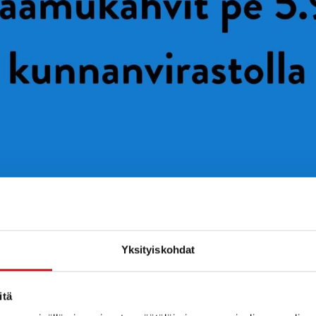
Yksityiskohdat
onkitarjousta lukiolaisille. Tuomo Vähäsarja tavoitettav
 Kosonen puhuu työllistämisen kuntalisästä ja yrittäjie
jestöön”. Mukana myös SavoGrown tj. Tapani Laitinen. K
itä