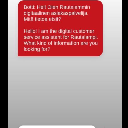
Päätöksenteko ja lähidemokratia
Päätökset, esityslistat & pöytäkirjat
Hallinto
Kunnanhallitus
Kunnanvaltuusto
Lautakunnat