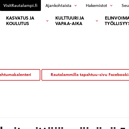
VisitRautalampi.fi
Ajankohtaista
Hakemistot
Seu
KASVATUS JA
KULTTUURI JA
ELINVOIMA
KOULUTUS
VAPAA-AIKA
TYÖLLISYY
ahtumakalenteri
Rautalammilla tapahtuu-sivu Facebooki