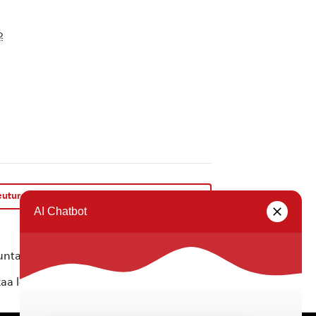
o
euturetki Karttulaan, Vesannolle ja Tervoon
»
ta ei vastaa tietojen oikeellisuudesta.
kaa löytyvällä
lomakkeella
.