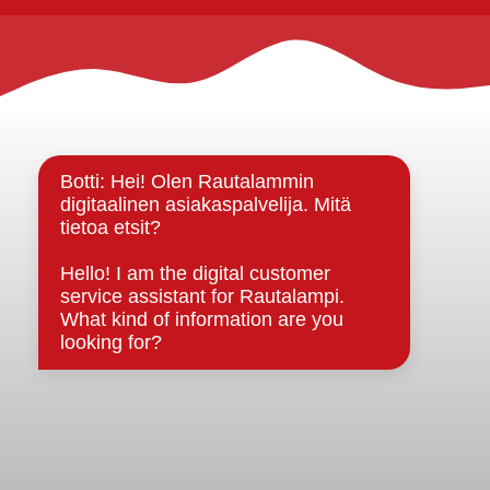
Rautalammin kunta
Yhteystiedot
Kuntainfo
Strategiat, ohjelmat, ohjeet, suunnitelmat, säännöt ja
sopimukset
Asiakirjajulkisuuskuvaus
Evästeet
Saavutettavuusseloste
Tietosuoja
Tietosuojaselosteet
Tietopyyntö
Päätöksenteko ja lähidemokratia
Päätökset, esityslistat & pöytäkirjat