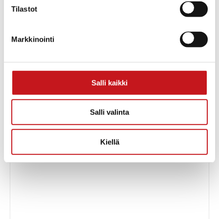
Tilastot
Markkinointi
Ravintola Ehtoo
Rautalammintie 26
Rautalampi
,
Pohjois-
Salli kaikki
Savo
77700
Suomi
Salli valinta
+ Google Map
Kiellä