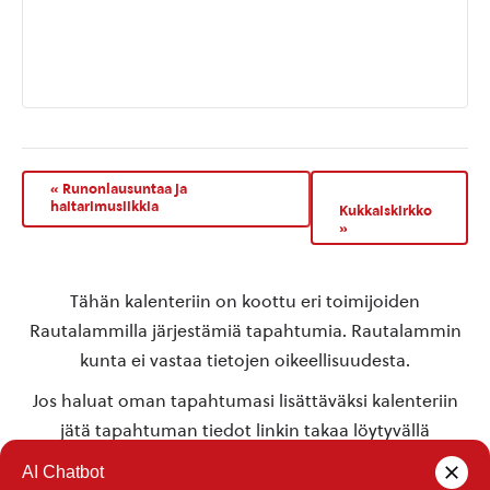
«
Runonlausuntaa ja
haitarimusiikkia
Kukkaiskirkko
»
Tähän kalenteriin on koottu eri toimijoiden
Rautalammilla järjestämiä tapahtumia. Rautalammin
kunta ei vastaa tietojen oikeellisuudesta.
Jos haluat oman tapahtumasi lisättäväksi kalenteriin
jätä tapahtuman tiedot linkin takaa löytyvällä
lomakkeella
.