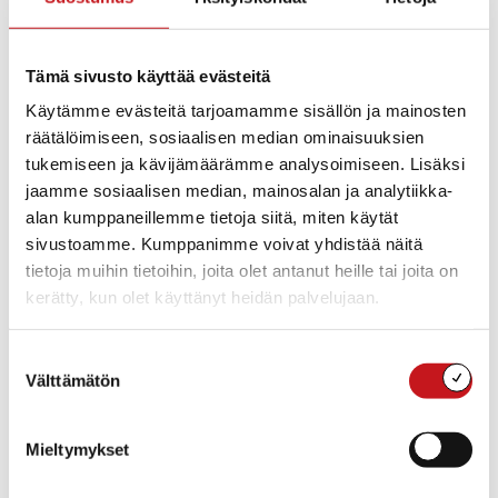
Rautalampi
Tämä sivusto käyttää evästeitä
Rautalammintie 4
Rautalampi
,
Pohjois-
Käytämme evästeitä tarjoamamme sisällön ja mainosten
Savo
77700
räätälöimiseen, sosiaalisen median ominaisuuksien
Suomi
tukemiseen ja kävijämäärämme analysoimiseen. Lisäksi
jaamme sosiaalisen median, mainosalan ja analytiikka-
+ Google Map
alan kumppaneillemme tietoja siitä, miten käytät
sivustoamme. Kumppanimme voivat yhdistää näitä
tietoja muihin tietoihin, joita olet antanut heille tai joita on
kerätty, kun olet käyttänyt heidän palvelujaan.
Suostumuksen
Välttämätön
valinta
Mieltymykset