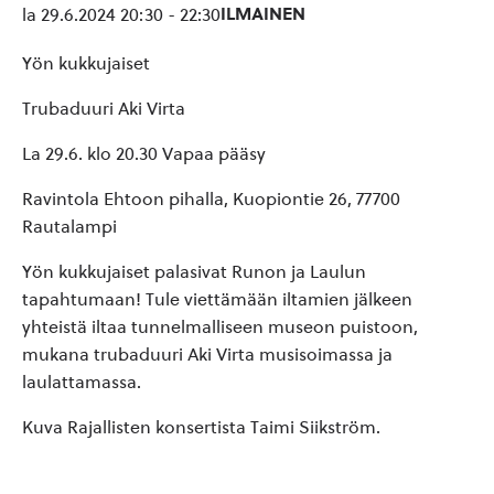
ILMAINEN
la 29.6.2024 20:30
-
22:30
Yön kukkujaiset
Trubaduuri Aki Virta
La 29.6. klo 20.30 Vapaa pääsy
Ravintola Ehtoon pihalla, Kuopiontie 26, 77700
Rautalampi
Yön kukkujaiset palasivat Runon ja Laulun
tapahtumaan! Tule viettämään iltamien jälkeen
yhteistä iltaa tunnelmalliseen museon puistoon,
mukana trubaduuri Aki Virta musisoimassa ja
laulattamassa.
Kuva Rajallisten konsertista Taimi Siikström.