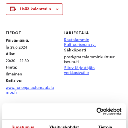
Lisää kalenteriin
TIEDOT
JÄRJESTÄJÄ
Rautalammin
Päivämäärä:
Kulttuuriseura ry.
la 29.6.2024
Sähköposti
Aika:
posti@rautalamminkulttuur
20:30 - 22:30
iseura.fi
Hinta:
Siirry Järjestäjän
verkkosivuille
Ilmainen
Kotisivu:
www.runonjalaulunrautala
mpi.fi
TAPAHTUMAPAIKAT
Suostumus
Yksityiskohdat
Tietoja