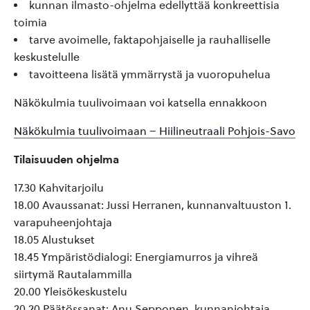
kunnan ilmasto-ohjelma edellyttää konkreettisia
toimia
tarve avoimelle, faktapohjaiselle ja rauhalliselle
keskustelulle
tavoitteena lisätä ymmärrystä ja vuoropuhelua
Näkökulmia tuulivoimaan voi katsella ennakkoon
Näkökulmia tuulivoimaan – Hiilineutraali Pohjois-Savo
Tilaisuuden ohjelma
17.30 Kahvitarjoilu
18.00 Avaussanat: Jussi Herranen, kunnanvaltuuston 1.
varapuheenjohtaja
18.05 Alustukset
18.45 Ympäristödialogi: Energiamurros ja vihreä
siirtymä Rautalammilla
20.00 Yleisökeskustelu
20.20 Päätössanat: Anu Sepponen, kunnanjohtaja