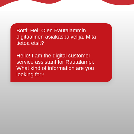
Rautalammin kunta
Yhteystiedot
Kuntainfo
Strategiat, ohjelmat, ohjeet, suunnitelmat, säännöt ja
sopimukset
Asiakirjajulkisuuskuvaus
Evästeet
Saavutettavuusseloste
Tietosuoja
Tietosuojaselosteet
Tietopyyntö
Päätöksenteko ja lähidemokratia
Päätökset, esityslistat & pöytäkirjat
Hallinto
Kunnanhallitus