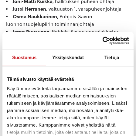
Joni-Matti Kuikka
, hallituksen puheenjohtaja
Jussi Herranen
, valtuuston 1. varapuheenjohtaja
Osma Naukkarinen
, Pohjois-Savon
luonnonsuojelupiirin toiminnanjohtaja
Jarno Ruusunen
, Pohjois-Savon energiaklusteri
Timo Ollila
, aluekehitysjohtaja Pohjois-Savon liitto
Anne Tolvanen
, professori Luonnonvarakeskus
Suostumus
Yksityiskohdat
Tietoja
Fasilitaattorit
Saara Karkulahti, ilmastoasiantuntija, Itä-Suomen
Tämä sivusto käyttää evästeitä
elinvoimakeskus
Käytämme evästeitä tarjoamamme sisällön ja mainosten
räätälöimiseen, sosiaalisen median ominaisuuksien
Jyri Wuorisalo, EU:n ilmastolähettiläs, TKI-
tukemiseen ja kävijämäärämme analysoimiseen. Lisäksi
asiantuntija, Savonia-ammattikorkeakoulu
jaamme sosiaalisen median, mainosalan ja analytiikka-
alan kumppaneillemme tietoja siitä, miten käytät
Dialogi on osa Pohjois-Savon Ympäristödialogisarjaa.
sivustoamme. Kumppanimme voivat yhdistää näitä
tietoja muihin tietoihin, joita olet antanut heille tai joita on