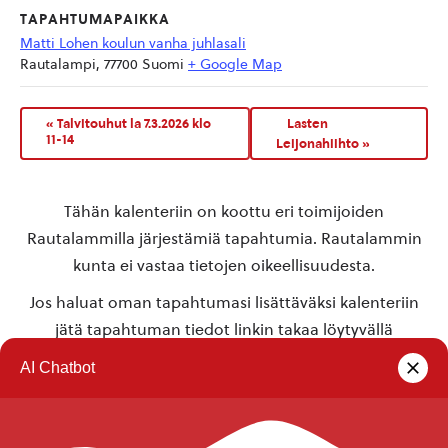
TAPAHTUMAPAIKKA
Matti Lohen koulun vanha juhlasali
Rautalampi
,
77700
Suomi
+ Google Map
«
Talvitouhut la 7.3.2026 klo
Lasten
11-14
Leijonahiihto
»
Tähän kalenteriin on koottu eri toimijoiden
Rautalammilla järjestämiä tapahtumia. Rautalammin
kunta ei vastaa tietojen oikeellisuudesta.
Jos haluat oman tapahtumasi lisättäväksi kalenteriin
jätä tapahtuman tiedot linkin takaa löytyvällä
lomakkeella
.