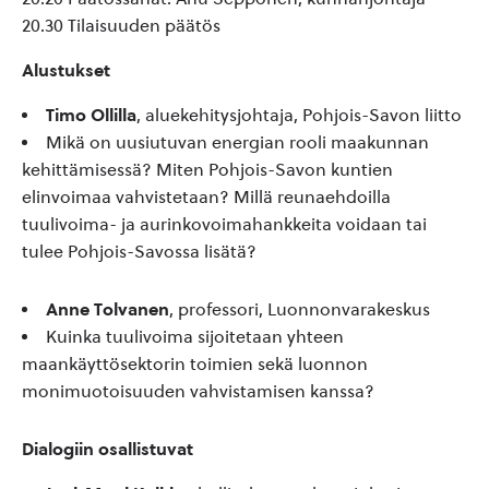
20.30 Tilaisuuden päätös
Alustukset
Timo Ollilla
, aluekehitysjohtaja, Pohjois-Savon liitto
Mikä on uusiutuvan energian rooli maakunnan
kehittämisessä? Miten Pohjois-Savon kuntien
elinvoimaa vahvistetaan? Millä reunaehdoilla
tuulivoima- ja aurinkovoimahankkeita voidaan tai
tulee Pohjois-Savossa lisätä?
Anne Tolvanen
, professori, Luonnonvarakeskus
Kuinka tuulivoima sijoitetaan yhteen
maankäyttösektorin toimien sekä luonnon
monimuotoisuuden vahvistamisen kanssa?
Dialogiin osallistuvat