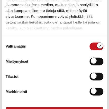
jaamme sosiaalisen median, mainosalan ja analytiikka-
alan kumppaneillemme tietoja siitä, miten käytät
Lisää kalenteriin
sivustoamme. Kumppanimme voivat yhdistää näitä
tietoja muihin tietoihin, joita olet antanut heille tai joita on
kerätty, kun olet käyttänyt heidän palvelujaan.
TIEDOT
JÄRJESTÄJÄ
Suostumuksen
Vapaa-aika- ja
Päivämäärä:
kulttuuritoimi
Välttämätön
valinta
tiistai 3.2.2026
Aika:
17:30 - 19:30
Mieltymykset
Tapahtumaluokat:
Infotilaisuus
,
Kokous
,
Yhdistykset
Tilastot
Tapahtuma tagia:
yhdistysten ilta
Markkinointi