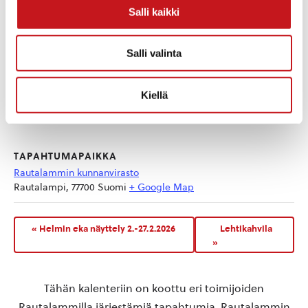
Salli kaikki
Salli valinta
Kiellä
TAPAHTUMAPAIKKA
Rautalammin kunnanvirasto
Rautalampi
,
77700
Suomi
+ Google Map
«
Helmin eka näyttely 2.-27.2.2026
Lehtikahvila
»
Tähän kalenteriin on koottu eri toimijoiden
Rautalammilla järjestämiä tapahtumia. Rautalammin