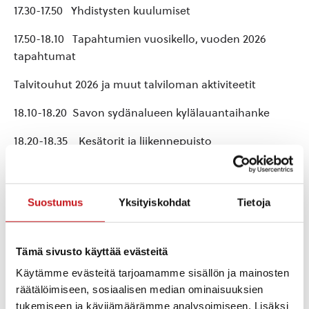
17.30-17.50 Yhdistysten kuulumiset
17.50-18.10 Tapahtumien vuosikello, vuoden 2026
tapahtumat
Talvitouhut 2026 ja muut talviloman aktiviteetit
18.10-18.20 Savon sydänalueen kylälauantaihanke
18.20-18.35 Kesätorit ja liikennepuisto
18.35-18.50 Kulttuuri- ja vapaa-aika-avustukset
18.50-19.15 Kulttuurikasvatussuunnitelma, millaista
Suostumus
Yksityiskohdat
Tietoja
sisältöä yhdistyksesi voisi tarjota rautalampilaisille
19.15-19.30 Muita mahdollisia asioita: Runon ja laulun
Tämä sivusto käyttää evästeitä
Rautalampi, Kotiseutuarkisto
Käytämme evästeitä tarjoamamme sisällön ja mainosten
räätälöimiseen, sosiaalisen median ominaisuuksien
tukemiseen ja kävijämäärämme analysoimiseen. Lisäksi