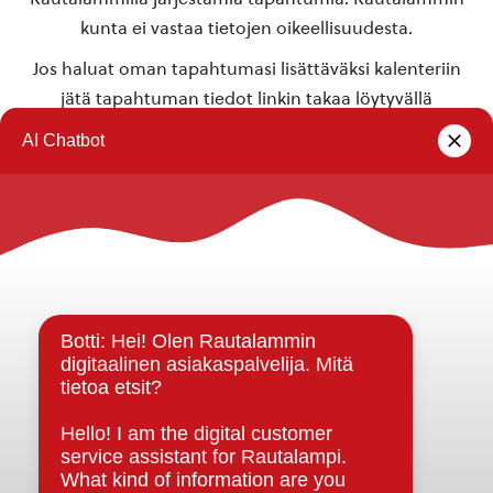
kunta ei vastaa tietojen oikeellisuudesta.
Jos haluat oman tapahtumasi lisättäväksi kalenteriin
jätä tapahtuman tiedot linkin takaa löytyvällä
lomakkeella
.
Rautalammin kunta
Yhteystiedot
Kuntainfo
Strategiat, ohjelmat, ohjeet, suunnitelmat, säännöt ja
sopimukset
Asiakirjajulkisuuskuvaus
Evästeet
Saavutettavuusseloste
Tietosuoja