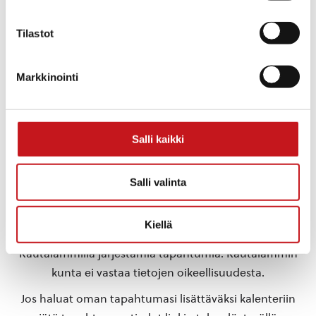
13:00
Tapahtumaluokka:
Tilastot
Juhlat
Tapahtuma tagia:
Markkinointi
sankarihautausmaa
,
seppeleenlasku
,
veteraanipäivä
TAPAHTUMAPAIKKA
Kirkkopuisto
Salli kaikki
«
Kunnanvaltuuston
Talkoopäivän
Salli valinta
kokous
suunnitteluilta 2
»
Kiellä
Tähän kalenteriin on koottu eri toimijoiden
Rautalammilla järjestämiä tapahtumia. Rautalammin
kunta ei vastaa tietojen oikeellisuudesta.
Jos haluat oman tapahtumasi lisättäväksi kalenteriin