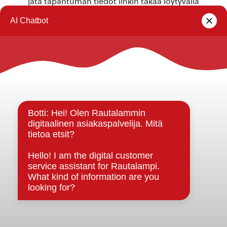
jätä tapahtuman tiedot linkin takaa löytyvällä
lomakkeella
.
Rautalammin kunta
Yhteystiedot
Kuntainfo
Strategiat, ohjelmat, ohjeet, suunnitelmat, säännöt ja
sopimukset
Asiakirjajulkisuuskuvaus
Evästeet
Saavutettavuusseloste
Tietosuoja
Tietosuojaselosteet
Tietopyyntö