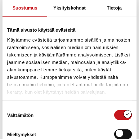
Suostumus
Yksityiskohdat
Tietoja
Kaatuneiden muistopäivänä sunnuntaina 15.5.
kunnianosoitus jumalanpalveluksen jälkeen
sankarihaudoilla. Puhe kunnanjohtaja Anu Sepponen.
Tämä sivusto käyttää evästeitä
Kirkkokahvit järjestetään seurakuntatalolla.
Käytämme evästeitä tarjoamamme sisällön ja mainosten
Järj. Sotien 1939-45 Rautalammin perinneyhteisön
räätälöimiseen, sosiaalisen median ominaisuuksien
tukiryhmä, Rautalammin reserviläisjärjestöt, kunta ja
tukemiseen ja kävijämäärämme analysoimiseen. Lisäksi
seurakunta.
jaamme sosiaalisen median, mainosalan ja analytiikka-
alan kumppaneillemme tietoja siitä, miten käytät
sivustoamme. Kumppanimme voivat yhdistää näitä
tietoja muihin tietoihin, joita olet antanut heille tai joita on
Lisää kalenteriin
kerätty, kun olet käyttänyt heidän palvelujaan.
Suostumuksen
TIEDOT
Välttämätön
valinta
Päivämäärä:
ke 27.4.2022
Mieltymykset
Aika: