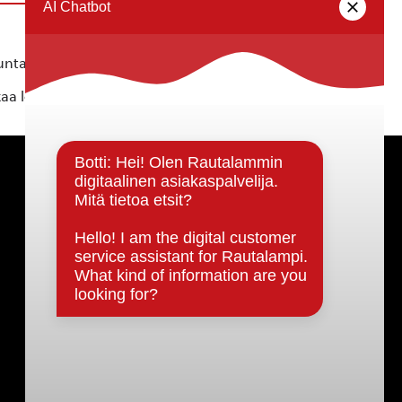
ta ei vastaa tietojen oikeellisuudesta.
kaa löytyvällä
lomakkeella
.
Päätöksenteko ja lähidemokratia
Päätökset, esityslistat & pöytäkirjat
Hallinto
Kunnanhallitus
Kunnanvaltuusto
Lautakunnat