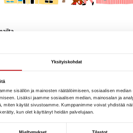
mailta
.
Yksityiskohdat
yväksymän Rautalammin elinvoimalupauksen esittely 
itä
lle
mme sisällön ja mainosten räätälöimiseen, sosiaalisen median
iseen. Lisäksi jaamme sosiaalisen median, mainosalan ja analy
elu, vetäjä Tuomo Vähäsarja
, miten käytät sivustoamme. Kumppanimme voivat yhdistää näitä t
n kerätty, kun olet käyttänyt heidän palvelujaan.
uuston puheenjohtaja Sari Hintikka-Varis.
Mieltymykset
Tilastot