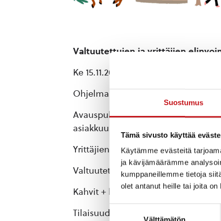
Valtuutettujen ja yrittäjien elinvoi
Ke 15.11.2023 klo 18 Kirjaston kivijalka
Ohjelma:
Suostumus
Avauspuhe ja elinvoimatyöryhmän h
asiakkuuspäällikkö Mia Simpanen.
Tämä sivusto käyttää eväste
Yrittäjien esittäytyminen valtuutetui
Käytämme evästeitä tarjoama
ja kävijämäärämme analysoim
Valtuutettujen ja yrittäjien keskust
kumppaneillemme tietoja siitä
olet antanut heille tai joita o
Kahvit + keskustelu jatkuu
Suostumuksen
Tilaisuuden päätössanat kunnanvalt
Välttämätön
valinta