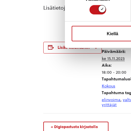
Lisätietoja: elinkeinoasiantuntija T
Kiellä
TIEDOT
Lisää kalenteriin
Päivämäärä:
ke 15.11.2023
Aika:
18:00 - 20:00
Tapahtumaluo
Kokous
Tapahtuma tag
elinvoima
,
valt
yrittäjät
«
Digiopastusta kirjastolla