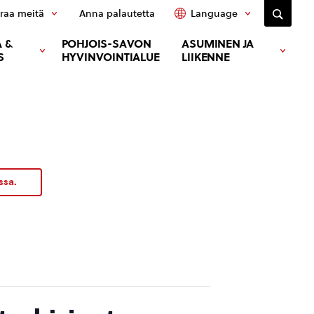
raa meitä
Anna palautetta
Language
 &
POHJOIS-SAVON
ASUMINEN JA
S
HYVINVOINTIALUE
LIIKENNE
ssa.