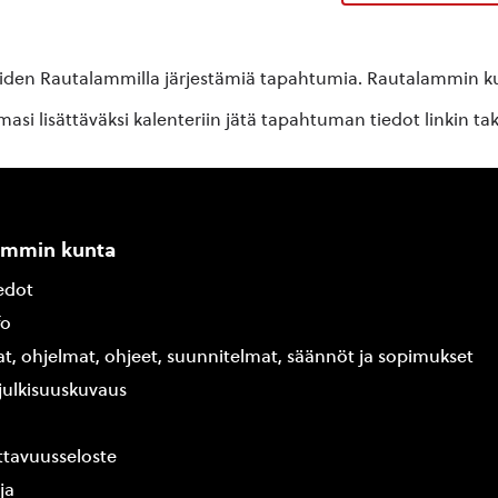
oiden Rautalammilla järjestämiä tapahtumia. Rautalammin kun
si lisättäväksi kalenteriin jätä tapahtuman tiedot linkin ta
ammin kunta
edot
fo
at, ohjelmat, ohjeet, suunnitelmat, säännöt ja sopimukset
ajulkisuuskuvaus
tavuusseloste
ja