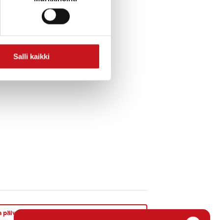
 152 7741.
Salli kaikki
äivän klubi to 16.11.2023 klo 17 Työppärillä
»