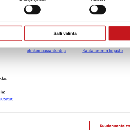
uomo Vähäsarja. tuomo.vahasarja@rautalampi.fi, p. 040
Salli valinta
JÄRJESTÄJÄ
TAPAHTUMAPAIKKA
elinkeinoasiantuntija
Rautalammin kirjasto
kka:
ia:
uutetut
,
Kuudennentoista p