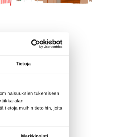
Tietoja
Savon Yrittäjien
 ominaisuuksien tukemiseen
tiikka-alan
ietoja muihin tietoihin, joita
Markkinointi