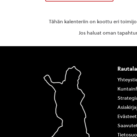
Tähän kalenteriin on koottu eri toimij
Jos haluat oman tapahtuma
Rautal
Yhteysti
Kuntain
Strategi
Asiakirj
Evästeet
Saavutet
Tietosuo