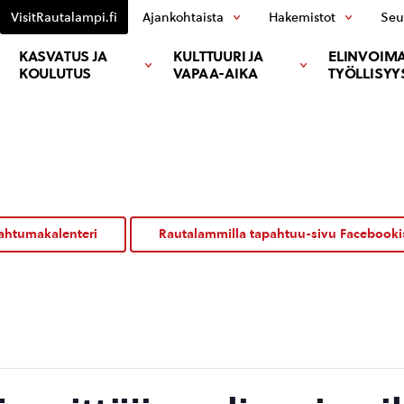
VisitRautalampi.fi
Ajankohtaista
Hakemistot
Seu
KASVATUS JA
KULTTUURI JA
ELINVOIMA
KOULUTUS
VAPAA-AIKA
TYÖLLISYY
ahtumakalenteri
Rautalammilla tapahtuu-sivu Facebooki