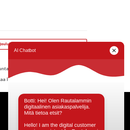
oulukauden avajaiset la 29.11.2025 klo 11-13
»
ta ei vastaa tietojen oikeellisuudesta.
kaa löytyvällä
lomakkeella
.
Päätöksenteko ja lähidemokratia
Päätökset, esityslistat & pöytäkirjat