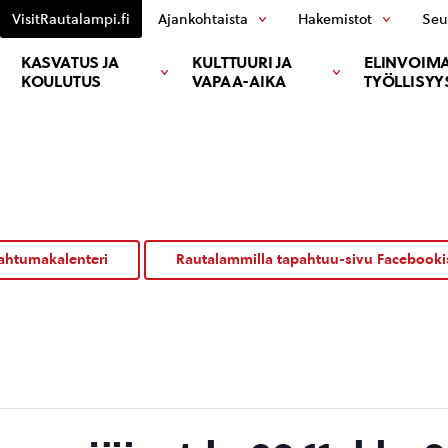
VisitRautalampi.fi
Ajankohtaista
Hakemistot
Seu
KASVATUS JA
KULTTUURI JA
ELINVOIMA
KOULUTUS
VAPAA-AIKA
TYÖLLISYY
ahtumakalenteri
Rautalammilla tapahtuu-sivu Facebooki