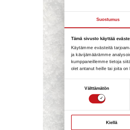
Suostumus
Tämä sivusto käyttää eväste
Käytämme evästeitä tarjoama
ja kävijämäärämme analysoim
kumppaneillemme tietoja siitä
olet antanut heille tai joita o
Suostumuksen
Välttämätön
valinta
Kiellä