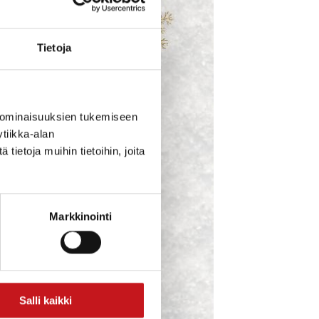
Tietoja
 ominaisuuksien tukemiseen
tiikka-alan
ietoja muihin tietoihin, joita
Markkinointi
Salli kaikki