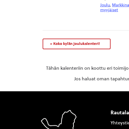
Joulu
,
Markkina
myyjäiset
«
Koko kylän joulukalenteri!
Tähän kalenteriin on koottu eri toimij
Jos haluat oman tapahtuma
Rautal
Yhteysti