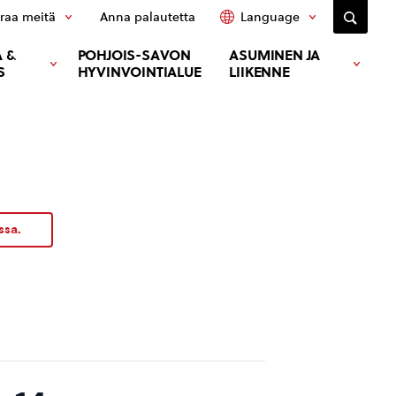
raa meitä
Anna palautetta
Language
 &
POHJOIS-SAVON
ASUMINEN JA
S
HYVINVOINTIALUE
LIIKENNE
ssa.