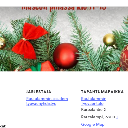
JÄRJESTÄJÄ
TAPAHTUMAPAIKKA
Rautalammin sos.dem
Rautalammin
työväenyhdistys
Työväentalo
Kurssilantie 2
Rautalampi
,
77700
+
Google Map
at: