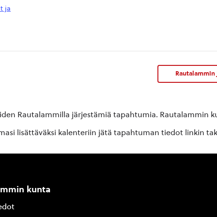
t ja
Rautalammin j
oiden Rautalammilla järjestämiä tapahtumia. Rautalammin kun
si lisättäväksi kalenteriin jätä tapahtuman tiedot linkin ta
ammin kunta
edot