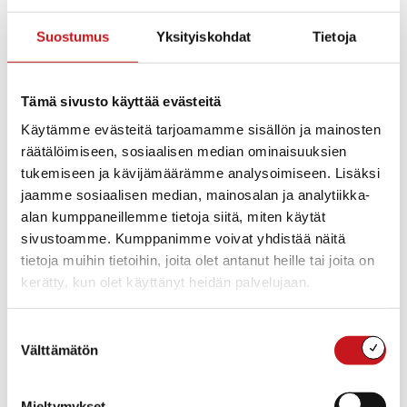
Päivämäärä:
Suostumus
Yksityiskohdat
Tietoja
ma 10.2.2025
Aika:
13:00 - 15:00
Tämä sivusto käyttää evästeitä
Tapahtumaluokat:
Infotilaisuus
,
Opastus ja neuvonta
Käytämme evästeitä tarjoamamme sisällön ja mainosten
Tapahtuma tagia:
räätälöimiseen, sosiaalisen median ominaisuuksien
CV
,
työpaja
tukemiseen ja kävijämäärämme analysoimiseen. Lisäksi
jaamme sosiaalisen median, mainosalan ja analytiikka-
alan kumppaneillemme tietoja siitä, miten käytät
sivustoamme. Kumppanimme voivat yhdistää näitä
tietoja muihin tietoihin, joita olet antanut heille tai joita on
kerätty, kun olet käyttänyt heidän palvelujaan.
Suostumuksen
Välttämätön
valinta
Mieltymykset