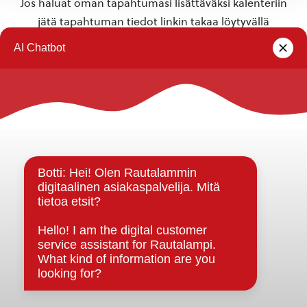
Jos haluat oman tapahtumasi lisättäväksi kalenteriin
jätä tapahtuman tiedot linkin takaa löytyvällä
lomakkeella
.
Rautalammin kunta
Yhteystiedot
Kuntainfo
Strategiat, ohjelmat, ohjeet, suunnitelmat, säännöt ja
sopimukset
Asiakirjajulkisuuskuvaus
Evästeet
Saavutettavuusseloste
Tietosuoja
Tietosuojaselosteet