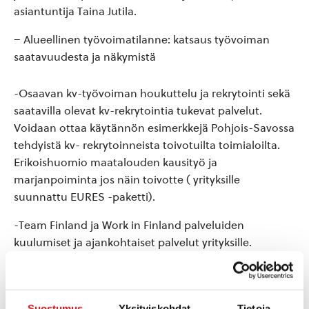
asiantuntija Taina Jutila.
– Alueellinen työvoimatilanne: katsaus työvoiman
saatavuudesta ja näkymistä
-Osaavan kv-työvoiman houkuttelu ja rekrytointi sekä
saatavilla olevat kv-rekrytointia tukevat palvelut.
Voidaan ottaa käytännön esimerkkejä Pohjois-Savossa
tehdyistä kv- rekrytoinneista toivotuilta toimialoilta.
Erikoishuomio maatalouden kausityö ja
marjanpoiminta jos näin toivotte ( yrityksille
suunnattu EURES -paketti).
-Team Finland ja Work in Finland palveluiden
kuulumiset ja ajankohtaiset palvelut yrityksille.
Nostetaan esille erityisesti ajankohtaiset ja tuoreet pk-
yrityksille suunnatut palvelut.
-Tapaamisen jälkeen yrityksillä mahdollisuus jäädä
Suostumus
Yksityiskohdat
Tietoja