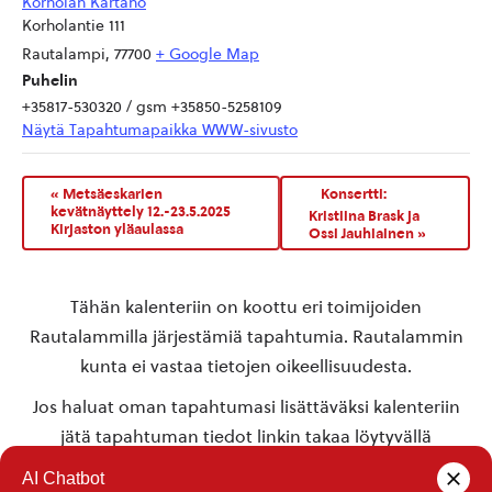
Korholan Kartano
Korholantie 111
Rautalampi
,
77700
+ Google Map
Puhelin
+35817-530320 / gsm +35850-5258109
Näytä Tapahtumapaikka WWW-sivusto
«
Metsäeskarien
Konsertti:
kevätnäyttely 12.-23.5.2025
Kristiina Brask ja
Kirjaston yläaulassa
Ossi Jauhiainen
»
Tähän kalenteriin on koottu eri toimijoiden
Rautalammilla järjestämiä tapahtumia. Rautalammin
kunta ei vastaa tietojen oikeellisuudesta.
Jos haluat oman tapahtumasi lisättäväksi kalenteriin
jätä tapahtuman tiedot linkin takaa löytyvällä
lomakkeella
.