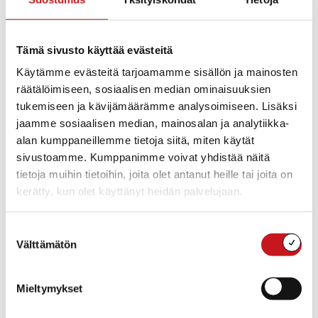
keskustelemaan henkilökohtaisesti asiantuntijoiden
kanssa.
Tämä sivusto käyttää evästeitä
Samuli Miettinen, Tiina Eronen ja Markku Koponen
Käytämme evästeitä tarjoamamme sisällön ja mainosten
sekä 90% varmuudella EURES ja kv-rekrytointien
räätälöimiseen, sosiaalisen median ominaisuuksien
asiantuntija Taina Jutila.
tukemiseen ja kävijämäärämme analysoimiseen. Lisäksi
jaamme sosiaalisen median, mainosalan ja analytiikka-
alan kumppaneillemme tietoja siitä, miten käytät
sivustoamme. Kumppanimme voivat yhdistää näitä
Lisää kalenteriin
tietoja muihin tietoihin, joita olet antanut heille tai joita on
kerätty, kun olet käyttänyt heidän palvelujaan.
TIEDOT
JÄRJESTÄJÄ
Suostumuksen
elinkeinoasiantuntija
Päivämäärä:
Välttämätön
valinta
to 15.5.2025
Aika:
Mieltymykset
08:00 - 09:30
Tapahtumaluokat: