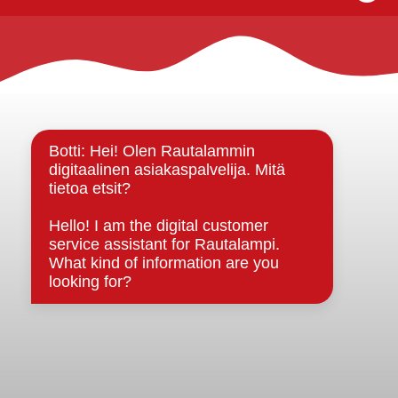
Rautalammin kunta
Yhteystiedot
Kuntainfo
Strategiat, ohjelmat, ohjeet, suunnitelmat, säännöt ja
sopimukset
Asiakirjajulkisuuskuvaus
Evästeet
Saavutettavuusseloste
Tietosuoja
Tietosuojaselosteet
Tietopyyntö
Päätöksenteko ja lähidemokratia
Päätökset, esityslistat & pöytäkirjat