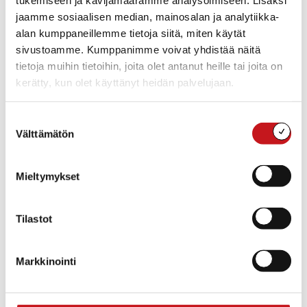
asiakaspalvelu@rautalamminmuseo.fi. Taidesaliin
jaamme sosiaalisen median, mainosalan ja analytiikka-
mahtuu n. 25 kuulijaa.
alan kumppaneillemme tietoja siitä, miten käytät
sivustoamme. Kumppanimme voivat yhdistää näitä
Kutsumme mukaan erityisesti ryijyjen ja museon
tietoja muihin tietoihin, joita olet antanut heille tai joita on
ystäviä <3.
kerätty, kun olet käyttänyt heidän palvelujaan.
Tilaisuuden tarjoilut järjestävät yhteistyössä
Rautalammin museo ja museon ystävät ry.
Suostumuksen
Vapaaehtoinen tarjoilumaksu.
Välttämätön
valinta
Mieltymykset
Lisää kalenteriin
Tilastot
TIEDOT
JÄRJESTÄJÄT
Rautalammin museo
Päivämäärä:
Markkinointi
Rautalammin museon
pe 14.2.2025
ystävät ry
Aika: