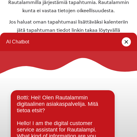
Rautalammilla järjestämiä tapahtumia. Rautalammin
kunta ei vastaa tietojen oikeellisuudesta.
Jos haluat oman tapahtumasi lisättäväksi kalenteriin
jätä tapahtuman tiedot linkin takaa löytyvällä
lomakkeella
.
Rautalammin kunta
Yhteystiedot
Kuntainfo
Strategiat, ohjelmat, ohjeet, suunnitelmat, säännöt ja
sopimukset
Asiakirjajulkisuuskuvaus
Evästeet
Saavutettavuusseloste