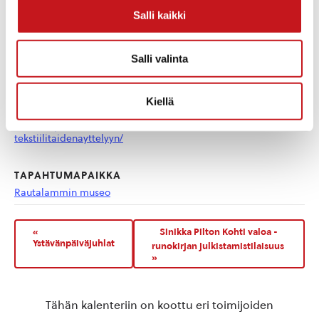
13:00 - 14:00
Salli kaikki
Hinta:
5 € - 12 €
Tapahtumaluokat:
Salli valinta
Näyttelyt
,
Opastus ja
neuvonta
Kotisivu:
Kiellä
https://www.rautalamminm
useo.fi/opastus-
tekstiilitaidenayttelyyn/
TAPAHTUMAPAIKKA
Rautalammin museo
«
Sinikka Pilton Kohti valoa -
Ystävänpäiväjuhlat
runokirjan julkistamistilaisuus
»
Tähän kalenteriin on koottu eri toimijoiden