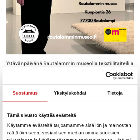
Ystävänpäivänä Rautalammin museolla tekstiilitaiteilija
Jukka Vesterisen näyttelyopastus! Jukka kertoo
elämäntyöstään, esillä olevista töistään ja näyttelystä
perjantaina 14.2.2025 klo 13 Rautalammin museolla
Suostumus
Yksityiskohdat
Tietoja
taidesalissa.
Mukaan pääsee museon pääsymaksulla (12/10/5 e/
museokortti).
Tämä sivusto käyttää evästeitä
Käytämme evästeitä tarjoamamme sisällön ja mainosten
Rajallisen tilan (taidesali) vuoksi pyydämme
räätälöimiseen, sosiaalisen median ominaisuuksien
ennakkoilmoittautumisia museolle: 044 7530140 tai
tukemiseen ja kävijämäärämme analysoimiseen. Lisäksi