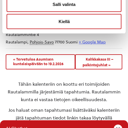
Salli valinta
Kiellä
TAPAHTUMAPAIKKA
Rautalampi
Rautalammintie 4
Rautalampi
,
Pohjois-Savo
77700
Suomi
+ Google Map
«
Tervetuloa Asumisen
Kalikkakasa III –
kuntalaispäivään to 19.2.2026
palkintojuhlat
»
Tähän kalenteriin on koottu eri toimijoiden
Rautalammilla järjestämiä tapahtumia. Rautalammin
kunta ei vastaa tietojen oikeellisuudesta.
Jos haluat oman tapahtumasi lisättäväksi kalenteriin
jätä tapahtuman tiedot linkin takaa löytyvällä
lomakkeella
.