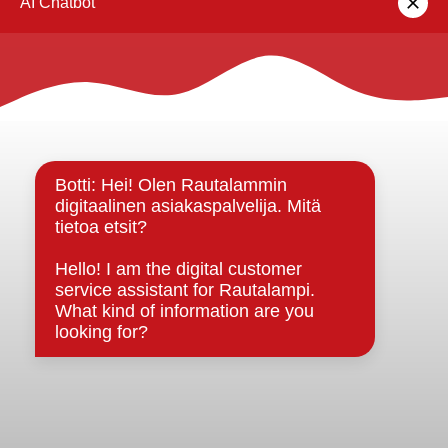
Rautalammin kunta
Yhteystiedot
Kuntainfo
Strategiat, ohjelmat, ohjeet, suunnitelmat, säännöt ja
sopimukset
Asiakirjajulkisuuskuvaus
Evästeet
Saavutettavuusseloste
Tietosuoja
Tietosuojaselosteet
Tietopyyntö
Päätöksenteko ja lähidemokratia