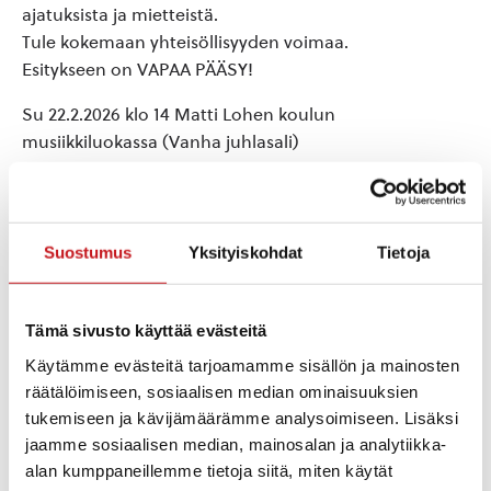
ajatuksista ja mietteistä.
Tule kokemaan yhteisöllisyyden voimaa.
Esitykseen on VAPAA PÄÄSY!
Su 22.2.2026 klo 14 Matti Lohen koulun
musiikkiluokassa (Vanha juhlasali)
Osoite: Koulutie 14, Rautalampi
Ohjaajana esityksessä teatteriohjaaja ja näyttelijä Kirsi
Sulonen
Suostumus
Yksityiskohdat
Tietoja
Tämä sivusto käyttää evästeitä
Lisää kalenteriin
Käytämme evästeitä tarjoamamme sisällön ja mainosten
räätälöimiseen, sosiaalisen median ominaisuuksien
tukemiseen ja kävijämäärämme analysoimiseen. Lisäksi
TIEDOT
JÄRJESTÄJÄ
jaamme sosiaalisen median, mainosalan ja analytiikka-
Sisä-Savon kansalaisopisto
Päivämäärä:
alan kumppaneillemme tietoja siitä, miten käytät
sunnuntai 22.2.2026