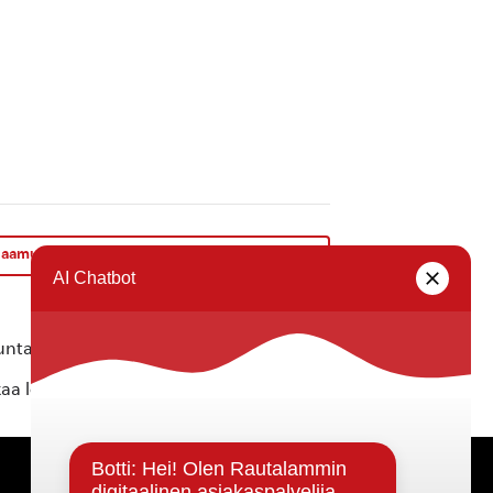
n aamukahvit ke 16.10. klo 8 Kunnanvirastolla
»
ta ei vastaa tietojen oikeellisuudesta.
kaa löytyvällä
lomakkeella
.