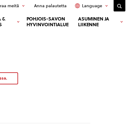
raa meitä
Anna palautetta
Language
 &
POHJOIS-SAVON
ASUMINEN JA
S
HYVINVOINTIALUE
LIIKENNE
ssa.