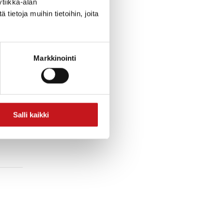
tiikka-alan
ietoja muihin tietoihin, joita
Markkinointi
M! Alle 8-vuotiaat leffaan
Salli kaikki