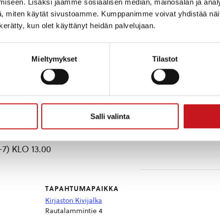
iseen. Lisäksi jaamme sosiaalisen median, mainosalan ja analy
, miten käytät sivustoamme. Kumppanimme voivat yhdistää näitä t
 yhteistyössä järjestävät:
n kerätty, kun olet käyttänyt heidän palvelujaan.
alassa
Mieltymykset
Tilastot
ule viihtymään. Kaikkiin näytöksiin vapaa pääsy. HUO
Salli valinta
K-12) KLO 13.00
 ärhäkkä koululainen (S) KLO 17.00
-7) KLO 13.00
TAPAHTUMAPAIKKA
Kirjaston Kivijalka
Rautalammintie 4