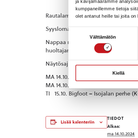
ja kävijämäärämme analysoim
kumppaneillemme tietoja siitä
Rautalammin kirjasto ja nuorisotoimi
olet antanut heille tai joita o
Syysloman leffaviikko kirjaston kivij
Suostumuksen
Välttämätön
valinta
Nappaa mukaan omat leffaeväät ja t
huoltajan seurassa.
Näytösajat:
Kiellä
MA 14.10. Ghostbusters – Afterlife (
MA 14.10. Heinähattu, Vilttitossu ja
TI 15.10. Bigfoot – Isojalan perhe (K
TIEDOT
Lisää kalenteriin
Alkaa:
ma 14.10.2024