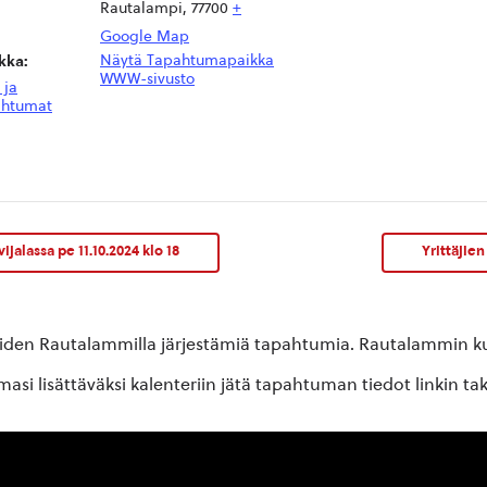
Rautalampi
,
77700
+
Google Map
Näytä Tapahtumapaikka
kka:
WWW-sivusto
 ja
ahtumat
jalassa pe 11.10.2024 klo 18
Yrittäjie
oiden Rautalammilla järjestämiä tapahtumia. Rautalammin kun
si lisättäväksi kalenteriin jätä tapahtuman tiedot linkin ta