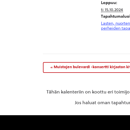
Loppuu:
ti 15.10.2024
Tapahtumaluo
Lasten, nuorten
perheiden tap
«
Muistojen bulevardi -konsertti kirjaston kivi
Tähän kalenteriin on koottu eri toimij
Jos haluat oman tapahtuma