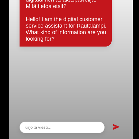
Päätöksenteko ja lähidemokratia
Päätökset, esityslistat & pöytäkirjat
Hallinto
Kunnanhallitus
Kunnanvaltuusto
Lautakunnat