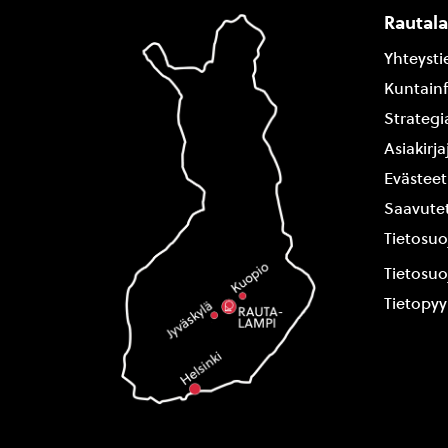
Rautal
Yhteysti
Kuntain
Strategi
Asiakirj
Evästeet
Saavutet
Tietosuo
Tietosuo
Tietopy