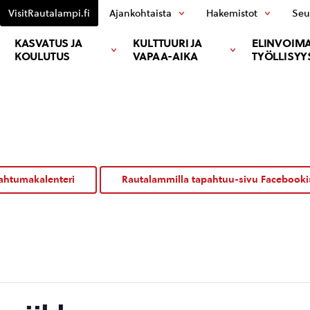
VisitRautalampi.fi
Ajankohtaista
Hakemistot
Seu
KASVATUS JA
KULTTUURI JA
ELINVOIMA
KOULUTUS
VAPAA-AIKA
TYÖLLISYY
ahtumakalenteri
Rautalammilla tapahtuu-sivu Facebooki