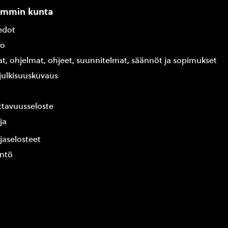
ammin kunta
edot
fo
at, ohjelmat, ohjeet, suunnitelmat, säännöt ja sopimukset
ajulkisuuskuvaus
tavuusseloste
ja
jaselosteet
yntö