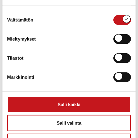
Loppuu:
su 23.10.2022
Suostumuksen
Hinta:
Välttämätön
valinta
Ilmainen
Mieltymykset
Tilastot
Markkinointi
Salli kaikki
TAPAHTUMAPAIKKA
Salli valinta
Rautalampi
Rautalammintie 4