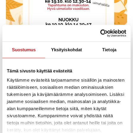
Suostumus
Yksityiskohdat
Tietoja
Syyslomatapahtumia Rautalammilla
Tämä sivusto käyttää evästeitä
Käytämme evästeitä tarjoamamme sisällön ja mainosten
räätälöimiseen, sosiaalisen median ominaisuuksien
Lisää kalenteriin
tukemiseen ja kävijämäärämme analysoimiseen. Lisäksi
jaamme sosiaalisen median, mainosalan ja analytiikka-
alan kumppaneillemme tietoja siitä, miten käytät
TIEDOT
sivustoamme. Kumppanimme voivat yhdistää näitä
Alkaa:
tietoja muihin tietoihin, joita olet antanut heille tai joita on
pe 14.10.2022
kerätty, kun olet käyttänyt heidän palvelujaan.