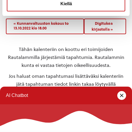
Kiellä
Rautalampi
,
Pohjois-Savo
77700
Suomi
+ Google Map
«
Kunnanvaltuuston kokous to
Digitukea
13.10.2022 klo 18.00
kirjastolla
»
Tähän kalenteriin on koottu eri toimijoiden
Rautalammilla järjestämiä tapahtumia. Rautalammin
kunta ei vastaa tietojen oikeellisuudesta.
Jos haluat oman tapahtumasi lisättäväksi kalenteriin
jätä tapahtuman tiedot linkin takaa löytyvällä
lomakkeella
.
Rautalammin kunta
Yhteystiedot