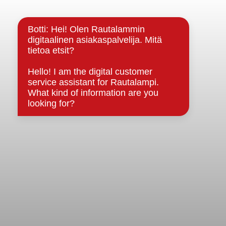
Kuntainfo
Strategiat, ohjelmat, ohjeet, suunnitelmat, säännöt ja
sopimukset
Asiakirjajulkisuuskuvaus
Evästeet
Saavutettavuusseloste
Tietosuoja
Tietosuojaselosteet
Tietopyyntö
Päätöksenteko ja lähidemokratia
Päätökset, esityslistat & pöytäkirjat
Hallinto
Kunnanhallitus
Kunnanvaltuusto