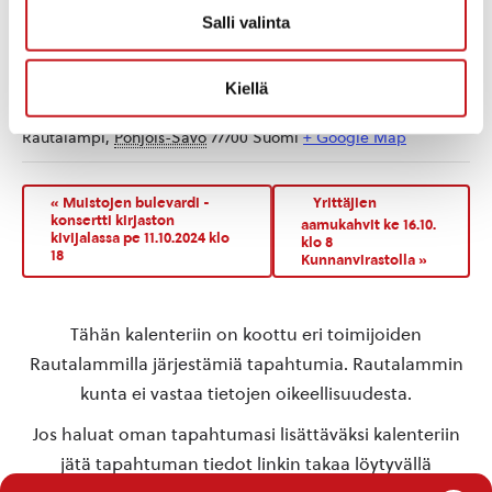
Salli valinta
TAPAHTUMAPAIKKA
Rautalampi
Kiellä
Rautalammintie 4
Rautalampi
,
Pohjois-Savo
77700
Suomi
+ Google Map
«
Muistojen bulevardi -
Yrittäjien
konsertti kirjaston
aamukahvit ke 16.10.
kivijalassa pe 11.10.2024 klo
klo 8
18
Kunnanvirastolla
»
Tähän kalenteriin on koottu eri toimijoiden
Rautalammilla järjestämiä tapahtumia. Rautalammin
kunta ei vastaa tietojen oikeellisuudesta.
Jos haluat oman tapahtumasi lisättäväksi kalenteriin
jätä tapahtuman tiedot linkin takaa löytyvällä