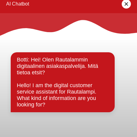
lomakkeella
.
Rautalammin kunta
Yhteystiedot
Kuntainfo
Strategiat, ohjelmat, ohjeet, suunnitelmat, säännöt ja
sopimukset
Asiakirjajulkisuuskuvaus
Evästeet
Saavutettavuusseloste
Tietosuoja
Tietosuojaselosteet
Tietopyyntö
Päätöksenteko ja lähidemokratia