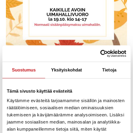
Syyslomalla tapahtuu!
Suostumus
Yksityiskohdat
Tietoja
Elokuvat:
ma 14.10. klo 13 Ghostbusters- afterlife (K12)
ma 14.10. klo 17 Heinähattu, vilttitossu ja ärhäkkä
Tämä sivusto käyttää evästeitä
koululainen (S)
Käytämme evästeitä tarjoamamme sisällön ja mainosten
ti 15.10. klo 13 Bigfoot – isojalanperhe (K7)
räätälöimiseen, sosiaalisen median ominaisuuksien
tukemiseen ja kävijämäärämme analysoimiseen. Lisäksi
jaamme sosiaalisen median, mainosalan ja analytiikka-
alan kumppaneillemme tietoja siitä, miten käytät
Lisää kalenteriin