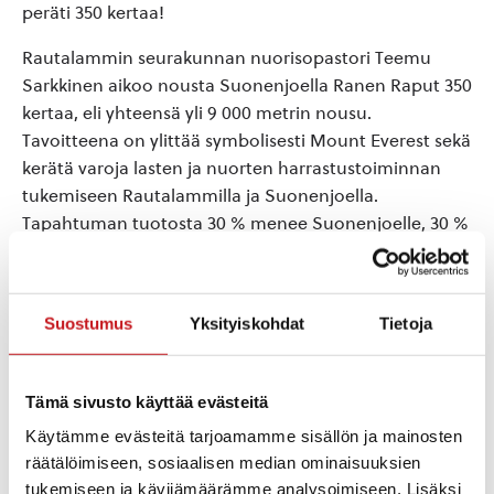
peräti 350 kertaa!
Rautalammin seurakunnan nuorisopastori Teemu
Sarkkinen aikoo nousta Suonenjoella Ranen Raput 350
kertaa, eli yhteensä yli 9 000 metrin nousu.
Tavoitteena on ylittää symbolisesti Mount Everest sekä
kerätä varoja lasten ja nuorten harrastustoiminnan
tukemiseen Rautalammilla ja Suonenjoella.
Tapahtuman tuotosta 30 % menee Suonenjoelle, 30 %
Rautalammille ja 40 % lahjoitetaan Mieli ry:lle.
Tule haastamaan itsesi, yhteisösi, työpaikkasi,
Suostumus
Yksityiskohdat
Tietoja
harrastusporukkasi!
Tapahtumassa on:
– kioski
Tämä sivusto käyttää evästeitä
– minirappumaraton lapsille (jokaiselle lapselle
Käytämme evästeitä tarjoamamme sisällön ja mainosten
palkinto)
räätälöimiseen, sosiaalisen median ominaisuuksien
– palkintoja mm. eniten nousuja tehneelle,
tukemiseen ja kävijämäärämme analysoimiseen. Lisäksi