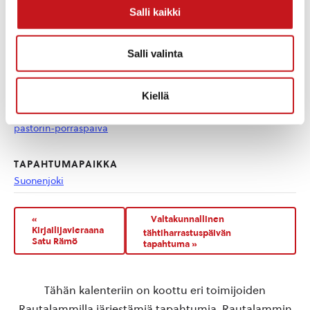
Salli kaikki
TIEDOT
JÄRJESTÄJÄT
Rautalammin ev.lut.
Päivämäärä:
Salli valinta
seurakunta
la 27.9.2025
Suonenjoen seurakunta
Kotisivu:
https://www.rautalamminse
Kiellä
urakunta.fi/tapahtumat/202
5-09-27/suonenjoki-everest-
pastorin-porraspaiva
TAPAHTUMAPAIKKA
Suonenjoki
«
Valtakunnallinen
Kirjailijavieraana
tähtiharrastuspäivän
Satu Rämö
tapahtuma
»
Tähän kalenteriin on koottu eri toimijoiden
Rautalammilla järjestämiä tapahtumia. Rautalammin