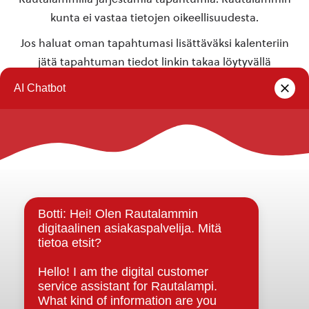
kunta ei vastaa tietojen oikeellisuudesta.
Jos haluat oman tapahtumasi lisättäväksi kalenteriin
jätä tapahtuman tiedot linkin takaa löytyvällä
lomakkeella
.
Rautalammin kunta
Yhteystiedot
Kuntainfo
Strategiat, ohjelmat, ohjeet, suunnitelmat, säännöt ja
sopimukset
Asiakirjajulkisuuskuvaus
Evästeet
Saavutettavuusseloste
Tietosuoja