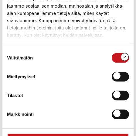
nuorimmalle osallistujalle ja hauskimmiten
jaamme sosiaalisen median, mainosalan ja analytiikka-
pukeutuneelle
alan kumppaneillemme tietoja siitä, miten käytät
– avoin haaste kaikille
sivustoamme. Kumppanimme voivat yhdistää näitä
tietoja muihin tietoihin, joita olet antanut heille tai joita on
Tapahtumassa on live-seuranta Rautalammin
kerätty, kun olet käyttänyt heidän palvelujaan.
seurakunnan Facebook-sivuilla. Osallistujia ei kuvata
ilman lupaa.
Suostumuksen
Välttämätön
Tule paikan päälle kannustamaan pastorin suoritusta,
valinta
nousemaan rappuja itsekin tai seuraa lähetystä
Facebookista.
Mieltymykset
Ranen rapuille pääsee Suonenjoen jäähallin
alaparkista, laavun takaa kiertävältä kuntopolulta.
Tilastot
Markkinointi
Lisää kalenteriin