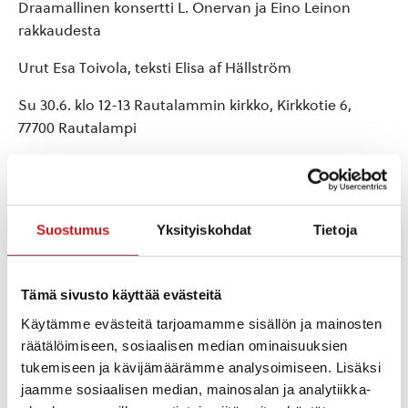
Draamallinen konsertti L. Onervan ja Eino Leinon
rakkaudesta
Urut Esa Toivola, teksti Elisa af Hällström
Su 30.6. klo 12-13 Rautalammin kirkko, Kirkkotie 6,
77700 Rautalampi
Ohjelmamaksu 20 €, ennakkoon 15 € Arttelista,
Kulttuuriseuran jäsenille 12 €
Rautalammin runotapahtumassa ensi kertaa
Suostumus
Yksityiskohdat
Tietoja
esitettävä Sinun kokonaan on saanut inspiraationsa L.
Onervan ja Eino Leinon rakkaudesta. Teos pohjautuu
heidän kirjeenvaihtoonsa sekä runoihin, ja tulkitsee
Tämä sivusto käyttää evästeitä
parin syvää yhteyttä 1900-luvun alun vuosikymmeninä.
Käytämme evästeitä tarjoamamme sisällön ja mainosten
räätälöimiseen, sosiaalisen median ominaisuuksien
Olennainen osa esitystä on Esa Toivolan uruilla
tukemiseen ja kävijämäärämme analysoimiseen. Lisäksi
soittama aikalaismusiikki. Mukana on muun muassa
jaamme sosiaalisen median, mainosalan ja analytiikka-
Armas Maasalon, Leevi Madetojan, Oskar Merikannon