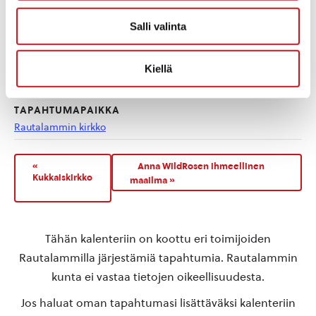
Eino Leino
,
konsertti
,
runon
Salli valinta
ja laulun rautalampi
Kotisivu:
www.runonjalaulunrautala
Kiellä
mpi.fi
TAPAHTUMAPAIKKA
Rautalammin kirkko
«
Anna WildRosen ihmeellinen
Kukkaiskirkko
maailma
»
Tähän kalenteriin on koottu eri toimijoiden
Rautalammilla järjestämiä tapahtumia. Rautalammin
kunta ei vastaa tietojen oikeellisuudesta.
Jos haluat oman tapahtumasi lisättäväksi kalenteriin