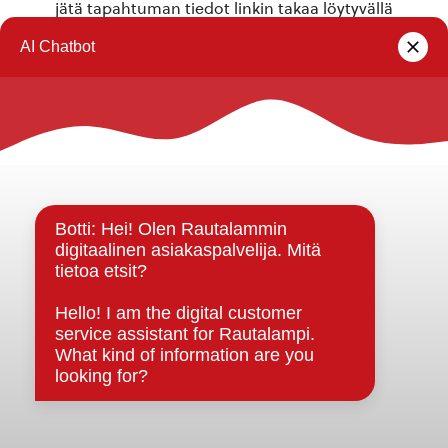
jätä tapahtuman tiedot linkin takaa löytyvällä
lomakkeella
.
Rautalammin kunta
Yhteystiedot
Kuntainfo
Strategiat, ohjelmat, ohjeet, suunnitelmat, säännöt ja
sopimukset
Asiakirjajulkisuuskuvaus
Evästeet
Saavutettavuusseloste
Tietosuoja
Tietosuojaselosteet
Tietopyyntö