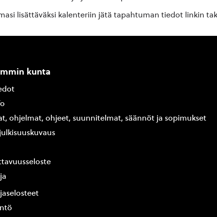
si lisättäväksi kalenteriin jätä tapahtuman tiedot linkin ta
ammin kunta
edot
fo
at, ohjelmat, ohjeet, suunnitelmat, säännöt ja sopimukset
ajulkisuuskuvaus
tavuusseloste
ja
jaselosteet
yntö