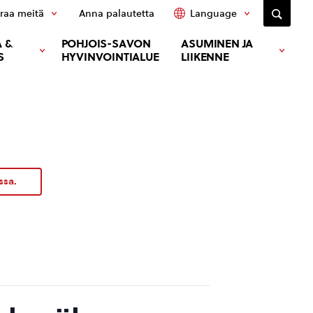
raa meitä
Anna palautetta
Language
 &
POHJOIS-SAVON
ASUMINEN JA
S
HYVINVOINTIALUE
LIIKENNE
ssa.