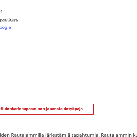
 4
jois-Savo
oogle
Hiidenkarin tapaaminen ja sanataidetyöpaja
oiden Rautalammilla järjestämiä tapahtumia. Rautalammin kun