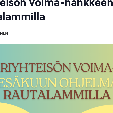
teisön voima-hankkee
alammilla
INEN