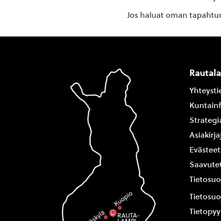
Jos haluat oman tapahtuma
Rautal
Yhteysti
Kuntain
Strategi
Asiakirj
Evästeet
Saavutet
Tietosuo
Tietosuo
Tietopy