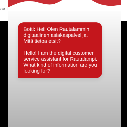
kaa löytyvällä
lomakkeella
.
Päätöksenteko ja lähidemokratia
Päätökset, esityslistat & pöytäkirjat
Hallinto
Kunnanhallitus
Kunnanvaltuusto
Lautakunnat