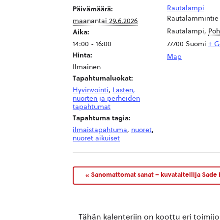
Rautalampi
Päivämäärä:
Rautalammintie
maanantai 29.6.2026
Rautalampi
,
Poh
Aika:
14:00 - 16:00
77700
Suomi
+ G
Hinta:
Map
Ilmainen
Tapahtumaluokat:
Hyvinvointi
,
Lasten,
nuorten ja perheiden
tapahtumat
Tapahtuma tagia:
ilmaistapahtuma
,
nuoret
,
nuoret aikuiset
«
Sanomattomat sanat – kuvataiteilija Sade 
Tähän kalenteriin on koottu eri toimij