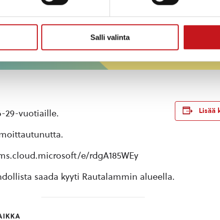
Salli valinta
Lisää 
-29-vuotiaille.
moittautunutta.
rms.cloud.microsoft/e/rdgA185WEy
dollista saada kyyti Rautalammin alueella.
AIKKA