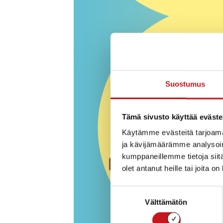
Suostumus
Tämä sivusto käyttää eväste
Käytämme evästeitä tarjoama
ja kävijämäärämme analysoim
kumppaneillemme tietoja siitä
olet antanut heille tai joita o
Suostumuksen
Välttämätön
valinta