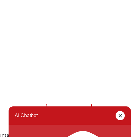
Runotalkoot
»
ta ei vastaa tietojen oikeellisuudesta.