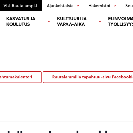
VisitRautalampi.fi
Ajankohtaista
Hakemistot
Seu
KASVATUS JA
KULTTUURI JA
ELINVOIMA
KOULUTUS
VAPAA-AIKA
TYÖLLISYY
ahtumakalenteri
Rautalammilla tapahtuu-sivu Facebooki