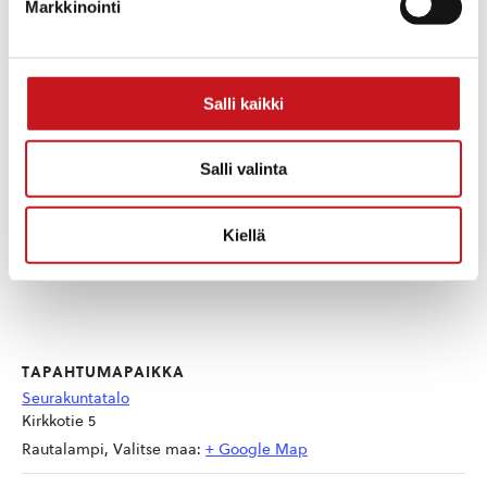
https://www.rautalamminse
Markkinointi
urakunta.fi/etusivu
Salli kaikki
Salli valinta
Kiellä
TAPAHTUMAPAIKKA
Seurakuntatalo
Kirkkotie 5
Rautalampi
,
Valitse maa:
+ Google Map