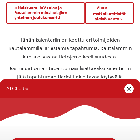
«
Naiskuoro IloVeelan ja
Viron
Rautalammin mieslaulajien
matkailureitistöt
yhteinen joulukonsertti
-yleisöluento
»
Tähän kalenteriin on koottu eri toimijoiden
Rautalammilla järjestämiä tapahtumia. Rautalammin
kunta ei vastaa tietojen oikeellisuudesta.
Jos haluat oman tapahtumasi lisättäväksi kalenteriin
jätä tapahtuman tiedot linkin takaa löytyvällä
lomakkeella
.
Rautalammin kunta
Yhteystiedot
Kuntainfo