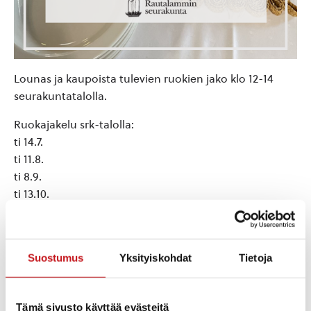
Lounas ja kaupoista tulevien ruokien jako klo 12-14
seurakuntatalolla.
Ruokajakelu srk-talolla:
ti 14.7.
ti 11.8.
ti 8.9.
ti 13.10.
ti 10.11.
ti 8.12. (viikkomessu ja jouluruokailu)
Muina viikkoina Leipätiimi palvelee tiistaisin klo 16.30-
Suostumus
Yksityiskohdat
Tietoja
17.30, paitsi joka kuun viimeisenä tiistaina klo 15.30
kahvi, tilaisuus ja ruokajakelu. Osoite: Mäkitie 1.
Tämä sivusto käyttää evästeitä