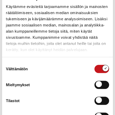
Seurakuntatalolla ja Leipätiimissä kauppojen
Käytämme evästeitä tarjoamamme sisällön ja mainosten
ylijäämäruokaa jaetaan sen aikaa kuin sitä riittää.
räätälöimiseen, sosiaalisen median ominaisuuksien
tukemiseen ja kävijämäärämme analysoimiseen. Lisäksi
jaamme sosiaalisen median, mainosalan ja analytiikka-
alan kumppaneillemme tietoja siitä, miten käytät
Lisää kalenteriin
sivustoamme. Kumppanimme voivat yhdistää näitä
tietoja muihin tietoihin, joita olet antanut heille tai joita on
kerätty, kun olet käyttänyt heidän palvelujaan.
TIEDOT
JÄRJESTÄJÄ
Rautalammin ev.lut.
Päivämäärä:
Suostumuksen
seurakunta
tiistai 8.12.2026
Välttämätön
valinta
Aika:
12:00 - 14:00
Mieltymykset
Tapahtumaluokka:
Ruoka
Tapahtuma tagia:
Tilastot
ruokajakelu
Kotisivu: