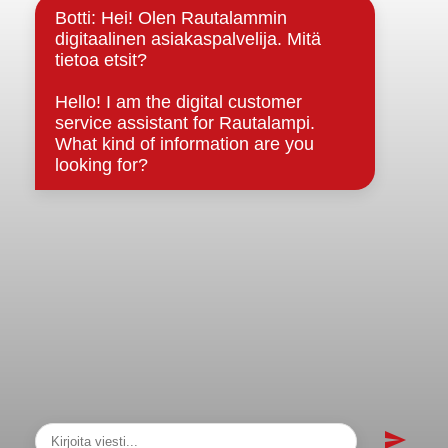
Strategiat, ohjelmat, ohjeet, suunnitelmat, säännöt ja
sopimukset
Asiakirjajulkisuuskuvaus
Evästeet
Saavutettavuusseloste
Tietosuoja
Tietosuojaselosteet
Tietopyyntö
Päätöksenteko ja lähidemokratia
Päätökset, esityslistat & pöytäkirjat
Hallinto
Kunnanhallitus
Kunnanvaltuusto
Lautakunnat