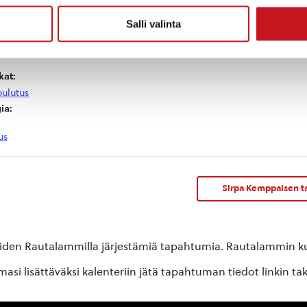
Rautalammin kunnan
Kerkonjoen koulu
sivistystoimi
Salli valinta
at:
ulutus
ia:
us
Sirpa Kemppaisen ta
oiden Rautalammilla järjestämiä tapahtumia. Rautalammin kun
si lisättäväksi kalenteriin jätä tapahtuman tiedot linkin ta