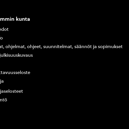
ammin kunta
edot
fo
at, ohjelmat, ohjeet, suunnitelmat, säännöt ja sopimukset
ajulkisuuskuvaus
tavuusseloste
ja
jaselosteet
yntö