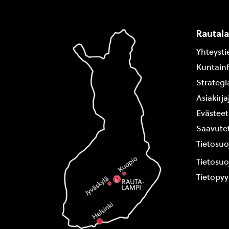
Rautal
Yhteysti
Kuntain
Strategi
Asiakirj
Evästeet
Saavutet
Tietosuo
Tietosuo
Tietopy