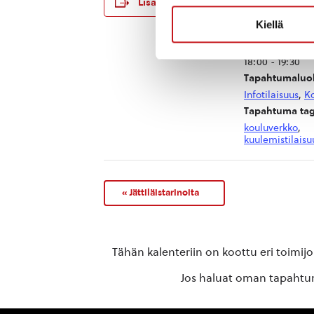
Lisää kalenteriin
Päivämäärä:
Kiellä
ma 2.9.2024
Aika:
18:00 - 19:30
Tapahtumaluok
Infotilaisuus
,
Ko
Tapahtuma tag
kouluverkko
,
kuulemistilaisu
«
Jättiläistarinoita
Tähän kalenteriin on koottu eri toimij
Jos haluat oman tapahtuma