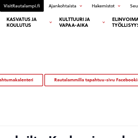
VisitRautalampi.fi
Ajankohtaista
Hakemistot
Seu
KASVATUS JA
KULTTUURI JA
ELINVOIMA
KOULUTUS
VAPAA-AIKA
TYÖLLISYY
ahtumakalenteri
Rautalammilla tapahtuu-sivu Facebooki