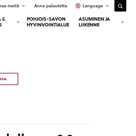
raa meitä
Anna palautetta
Language
 &
POHJOIS-SAVON
ASUMINEN JA
S
HYVINVOINTIALUE
LIIKENNE
ssa.