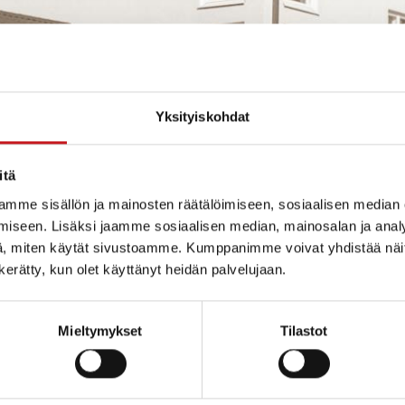
Yksityiskohdat
itä
mme sisällön ja mainosten räätälöimiseen, sosiaalisen median
iseen. Lisäksi jaamme sosiaalisen median, mainosalan ja analy
, miten käytät sivustoamme. Kumppanimme voivat yhdistää näitä t
n kerätty, kun olet käyttänyt heidän palvelujaan.
oa varten oleva kuulemistilaisuus järjestetään Kerko
Mieltymykset
Tilastot
JÄRJESTÄJÄ
TAPAHTUMAPAIKKA