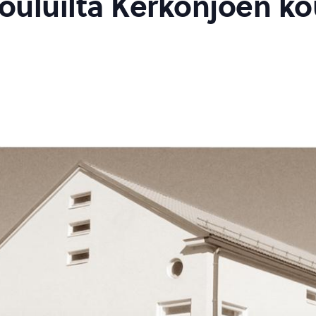
uluilta Kerkonjoen kou