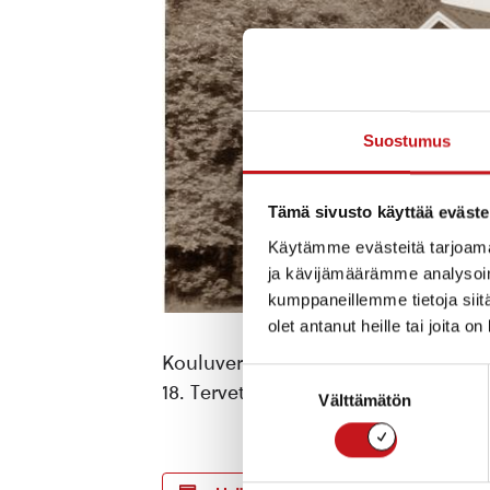
Suostumus
Tämä sivusto käyttää eväste
Käytämme evästeitä tarjoama
ja kävijämäärämme analysoim
kumppaneillemme tietoja siitä
olet antanut heille tai joita o
Kouluverkkoa koskevaa päätöksentek
Suostumuksen
18. Tervetuloa!
Välttämätön
valinta
TIEDOT