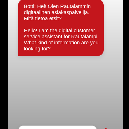
Päätöksenteko ja lähidemokratia
Päätökset, esityslistat & pöytäkirjat
Hallinto
Kunnanhallitus
Kunnanvaltuusto
Lautakunnat