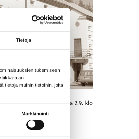
Tietoja
 ominaisuuksien tukemiseen
tiikka-alan
ietoja muihin tietoihin, joita
njoen koululla maanantaina 2.9. klo
Markkinointi