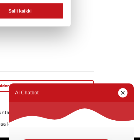
Salli kaikki
idenäyttely ”Väriä ja verkkoa” 3.-30.9.2024
»
ta ei vastaa tietojen oikeellisuudesta.
kaa löytyvällä
lomakkeella
.