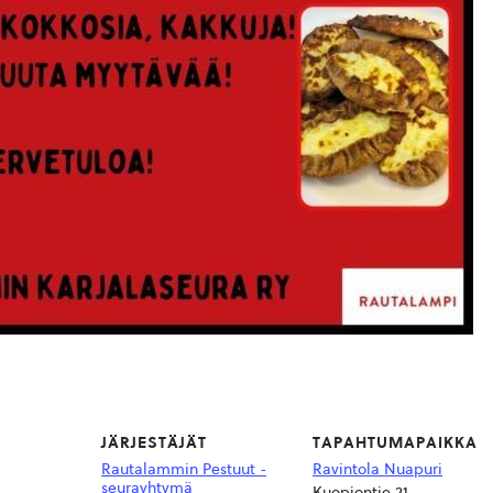
JÄRJESTÄJÄT
TAPAHTUMAPAIKKA
Rautalammin Pestuut -
Ravintola Nuapuri
seurayhtymä
Kuopiontie 21