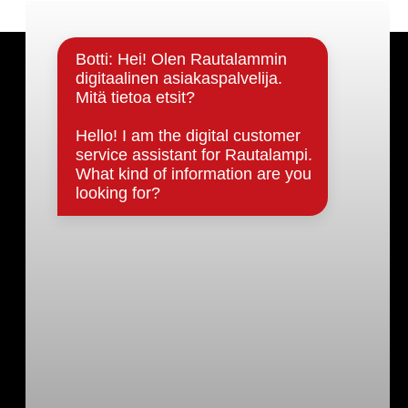
Päätöksenteko ja lähidemokratia
Päätökset, esityslistat & pöytäkirjat
Hallinto
Kunnanhallitus
Kunnanvaltuusto
Lautakunnat