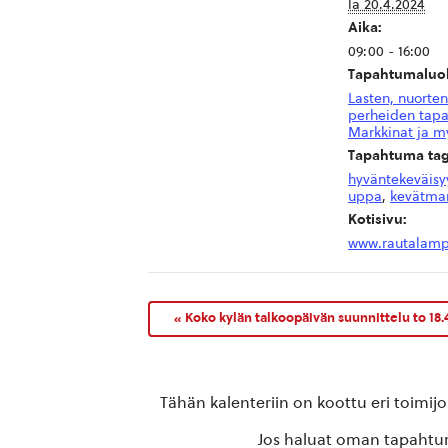
la 20.4.2024
Aika:
09:00 - 16:00
Tapahtumaluok
Lasten, nuorten
perheiden tap
Markkinat ja m
Tapahtuma tag
hyväntekeväisy
uppa
,
kevätmar
Kotisivu:
www.rautalampi
«
Koko kylän talkoopäivän suunnittelu to 18.4.
Tähän kalenteriin on koottu eri toimij
Jos haluat oman tapahtuma