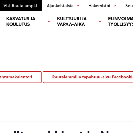
VisitRautalampi.fi
Ajankohtaista
Hakemistot
Seu
KASVATUS JA
KULTTUURI JA
ELINVOIMA
KOULUTUS
VAPAA-AIKA
TYÖLLISYY
ahtumakalenteri
Rautalammilla tapahtuu-sivu Facebooki