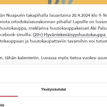
ään Nuapurin takapihalla lauantaina 20.4.2024 klo 9-16
viota ortodoksiseurakunnan pihalla! Lapsille on luv
huutokauppa, meklarina huutokauppakeisari Aki Palsa
acebook-sivuilla:
(20+) Hyväntekeväisyyshuutokauppa 
huutokauppaan ja huutokaupattaviin tavaroihin voi tutu
mm. tähän kalenteriin. Luvassa myös tietoa vuokra-asun
aaksi!
 jälkeen: Jouni, p.
040 5590225
Yksityiskohdat
uri.fi ja tiina.laitinen@rautalampi.fi
itä