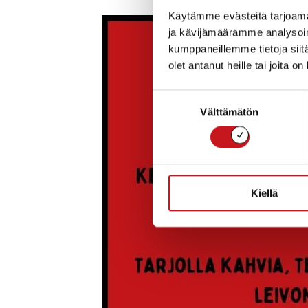
Käytämme evästeitä tarjoama
ja kävijämäärämme analysoim
kumppaneillemme tietoja siitä
olet antanut heille tai joita o
Suostumuksen
Välttämätön
valinta
Kiellä