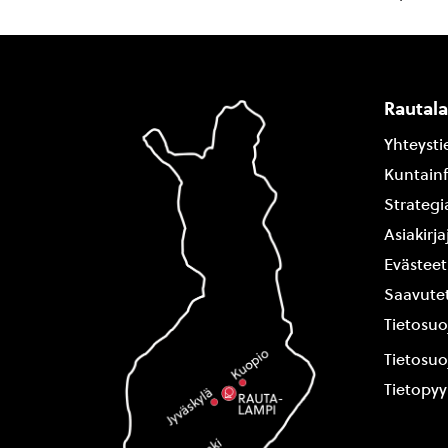
Rautal
Yhteysti
Kuntain
Strategi
Asiakirj
Evästeet
Saavutet
Tietosuo
Tietosuo
Tietopy