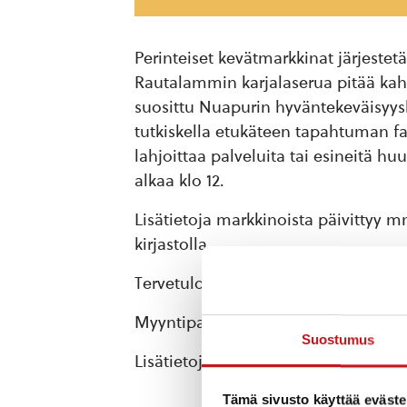
Perinteiset kevätmarkkinat järjestet
Rautalammin karjalaserua pitää kah
suosittu Nuapurin hyväntekeväisyys
tutkiskella etukäteen tapahtuman f
lahjoittaa palveluita tai esineitä 
alkaa klo 12.
Lisätietoja markkinoista päivittyy 
kirjastolla.
Tervetuloa niin myyjäksi kuin asiakk
Myyntipaikkoja voi tiedustella klo 16
Suostumus
Lisätietoja tapahtumasta: anssi@nuap
Tämä sivusto käyttää eväste