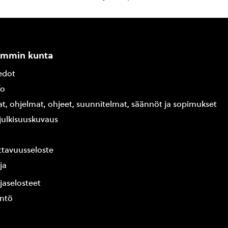
ammin kunta
edot
fo
at, ohjelmat, ohjeet, suunnitelmat, säännöt ja sopimukset
ajulkisuuskuvaus
tavuusseloste
ja
jaselosteet
yntö