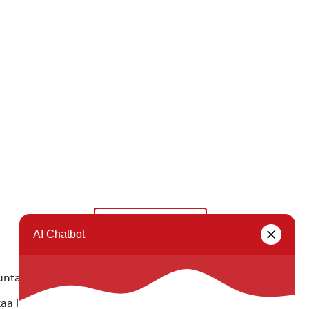
Naisten ryhmä
»
ta ei vastaa tietojen oikeellisuudesta.
kaa löytyvällä
lomakkeella
.