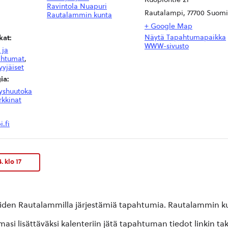
Ravintola Nuapuri
Rautalampi
,
77700
Suomi
Rautalammin kunta
+ Google Map
Näytä Tapahtumapaikka
at:
WWW-sivusto
 ja
ahtumat
,
yyjäiset
ia:
yshuutoka
kkinat
.fi
 klo 17
oiden Rautalammilla järjestämiä tapahtumia. Rautalammin kun
si lisättäväksi kalenteriin jätä tapahtuman tiedot linkin ta