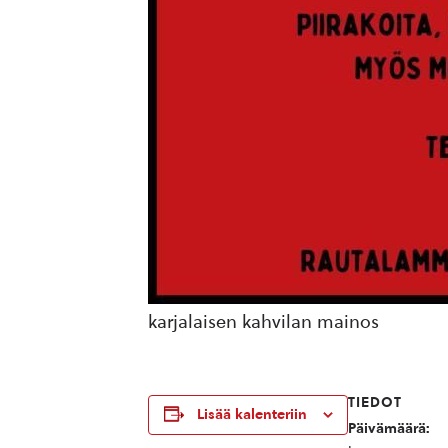
karjalaisen kahvilan mainos
TIEDOT
Lisää kalenteriin
Päivämäärä: