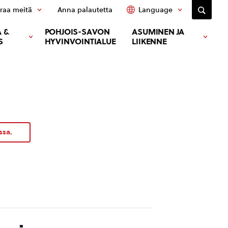
raa meitä
Anna palautetta
Language
 &
POHJOIS-SAVON
ASUMINEN JA
S
HYVINVOINTIALUE
LIIKENNE
ssa.