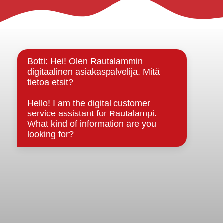
Rautalammin kunta
Yhteystiedot
Kuntainfo
Strategiat, ohjelmat, ohjeet, suunnitelmat, säännöt ja
sopimukset
Asiakirjajulkisuuskuvaus
Evästeet
Saavutettavuusseloste
Tietosuoja
Tietosuojaselosteet
Tietopyyntö
Päätöksenteko ja lähidemokratia
Päätökset, esityslistat & pöytäkirjat
Hallinto