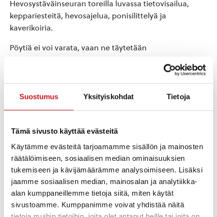
Hevosystäväinseuran toreilla luvassa tietovisailua,
keppariesteitä, hevosajelua, ponisilittelyä ja
kaverikoiria.
Pöytiä ei voi varata, vaan ne täytetään
saapumisjärjestyksessä. Kunnanvirastolta saa vettä ja
wc:t ovat myös käytössä. Lämpimästi tervetuloa
tekemään kauppoja, tapaamaan tuttuja ja aistimaan
toritunnelmaa!
Suostumus
Yksityiskohdat
Tietoja
Tämä sivusto käyttää evästeitä
Lisää kalenteriin
Käytämme evästeitä tarjoamamme sisällön ja mainosten
räätälöimiseen, sosiaalisen median ominaisuuksien
tukemiseen ja kävijämäärämme analysoimiseen. Lisäksi
jaamme sosiaalisen median, mainosalan ja analytiikka-
TIEDOT
JÄRJESTÄJÄ
alan kumppaneillemme tietoja siitä, miten käytät
Eläkeliiton Rautalammin
Päivämäärä:
yhdistys ry.
sivustoamme. Kumppanimme voivat yhdistää näitä
torstai 2.7.2026
Puhelin
tietoja muihin tietoihin, joita olet antanut heille tai joita on
Aika: