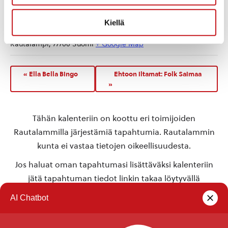
TAPAHTUMAPAIKKA
Kiellä
Rautalammin kunnanvirasto
Rautalampi
,
77700
Suomi
+ Google Map
«
Ella Bella Bingo
Ehtoon iltamat: Folk Saimaa
»
Tähän kalenteriin on koottu eri toimijoiden
Rautalammilla järjestämiä tapahtumia. Rautalammin
kunta ei vastaa tietojen oikeellisuudesta.
Jos haluat oman tapahtumasi lisättäväksi kalenteriin
jätä tapahtuman tiedot linkin takaa löytyvällä
lomakkeella
.