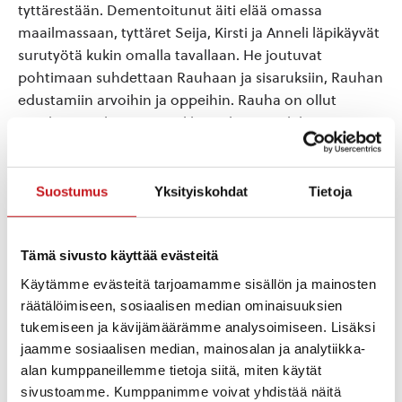
tyttärestään. Dementoitunut äiti elää omassa
maailmassaan, tyttäret Seija, Kirsti ja Anneli läpikäyvät
surutyötä kukin omalla tavallaan. He joutuvat
pohtimaan suhdettaan Rauhaan ja sisaruksiin, Rauhan
edustamiin arvoihin ja oppeihin. Rauha on ollut
innokas patalappujen virkkaaja lapsesta lähtien,
patalappu on ollut hänelle mahdollisuus luoda, tehdä
omaa pientä taidetta. Sisarusten unelmat ja haasteet
ovat olleet toisenlaisia. Miten on käynyt nuoruuden
Suostumus
Yksityiskohdat
Tietoja
unelmien ja uskalletaanko vielä unelmoida?
Esityksen käsikirjoitus on Marja-Liisa Lintusen ja
Tämä sivusto käyttää evästeitä
työryhmän, ohjauksesta vastaa tamperelainen Kaija
Käytämme evästeitä tarjoamamme sisällön ja mainosten
Viinikainen. Rooleissa Päivi Lehmusvuori
räätälöimiseen, sosiaalisen median ominaisuuksien
Rautalammilta ja Marja-Liisa Lintunen Salaisesta
tukemiseen ja kävijämäärämme analysoimiseen. Lisäksi
Teatterista. Nuket ovat Helena Marsdenin käsialaa.
jaamme sosiaalisen median, mainosalan ja analytiikka-
Lavastukseen patalappuja ovat virkanneet mm.
alan kumppaneillemme tietoja siitä, miten käytät
Pieksämäen Neuvokkaan käsityöryhmäläiset ja muut
sivustoamme. Kumppanimme voivat yhdistää näitä