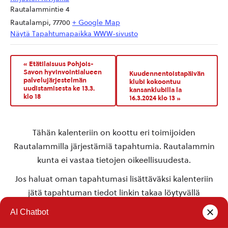
Rautalammintie 4
Rautalampi
,
77700
+ Google Map
Näytä Tapahtumapaikka WWW-sivusto
«
Etätilaisuus Pohjois-
Savon hyvinvointialueen
Kuudennentoistapäivän
palvelujärjestelmän
klubi kokoontuu
uudistamisesta ke 13.3.
kansanklubilla la
klo 18
16.3.2024 klo 13
»
Tähän kalenteriin on koottu eri toimijoiden
Rautalammilla järjestämiä tapahtumia. Rautalammin
kunta ei vastaa tietojen oikeellisuudesta.
Jos haluat oman tapahtumasi lisättäväksi kalenteriin
jätä tapahtuman tiedot linkin takaa löytyvällä
lomakkeella
.