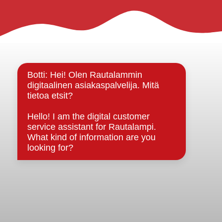
Rautalammin kunta
Yhteystiedot
Kuntainfo
Strategiat, ohjelmat, ohjeet, suunnitelmat, säännöt ja
sopimukset
Asiakirjajulkisuuskuvaus
Evästeet
Saavutettavuusseloste
Tietosuoja
Tietosuojaselosteet
Tietopyyntö
Päätöksenteko ja lähidemokratia
Päätökset, esityslistat & pöytäkirjat