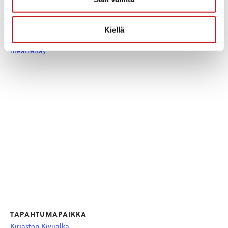
Tapahtuma tagia:
teatteri
Kiellä
Kotisivu:
www.facebook.com/salaine
nteatteriay
TAPAHTUMAPAIKKA
Kirjaston Kivijalka