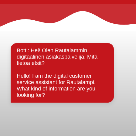
Rautalammin kunta
Yhteystiedot
Kuntainfo
Strategiat, ohjelmat, ohjeet, suunnitelmat, säännöt ja
sopimukset
Asiakirjajulkisuuskuvaus
Evästeet
Saavutettavuusseloste
Tietosuoja
Tietosuojaselosteet
Tietopyyntö
Päätöksenteko ja lähidemokratia
Päätökset, esityslistat & pöytäkirjat