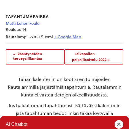
TAPAHTUMAPAIKKA
Matti Lohen koulu
Koulutie 14
Rautalampi
,
77700
Suomi
+ Google Map
«
Ikääntyneiden
Jalkapallon
terveysliikuntaa
paikallisottelu 2022
»
Tähän kalenteriin on koottu eri toimijoiden
Rautalammilla järjestämiä tapahtumia. Rautalammin
kunta ei vastaa tietojen oikeellisuudesta.
Jos haluat oman tapahtumasi lisättäväksi kalenteriin
jätä tapahtuman tiedot linkin takaa löytyvällä
lomakkeella
.