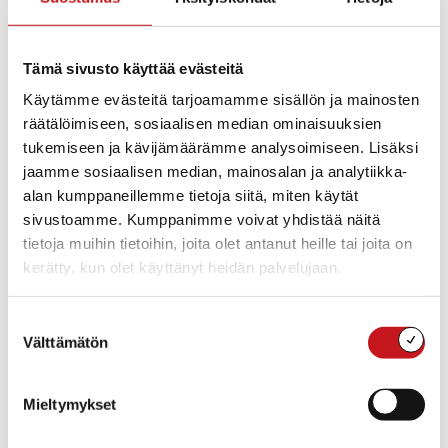
Tämä sivusto käyttää evästeitä
Käytämme evästeitä tarjoamamme sisällön ja mainosten
räätälöimiseen, sosiaalisen median ominaisuuksien
tukemiseen ja kävijämäärämme analysoimiseen. Lisäksi
jaamme sosiaalisen median, mainosalan ja analytiikka-
alan kumppaneillemme tietoja siitä, miten käytät
sivustoamme. Kumppanimme voivat yhdistää näitä
tietoja muihin tietoihin, joita olet antanut heille tai joita on
kerätty, kun olet käyttänyt heidän palvelujaan.
Lisää kalenteriin
Suostumuksen
Välttämätön
valinta
TIEDOT
JÄRJESTÄJÄ
Matti Lohen koulu
Päivämäärä:
Mieltymykset
pe 9.9.2022
Aika: