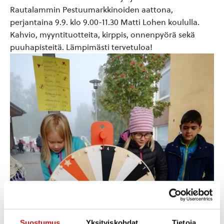
Rautalammin Pestuumarkkinoiden aattona,
perjantaina 9.9. klo 9.00-11.30 Matti Lohen koululla.
Kahvio, myyntituotteita, kirppis, onnenpyörä sekä
puuhapisteitä. Lämpimästi tervetuloa!
Suostumus
Yksityiskohdat
Tietoja