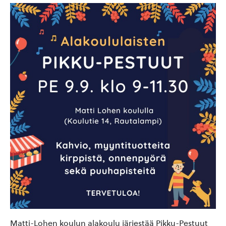
Matti-Lohen koulun alakoulu järjestää Pikku-Pestuut