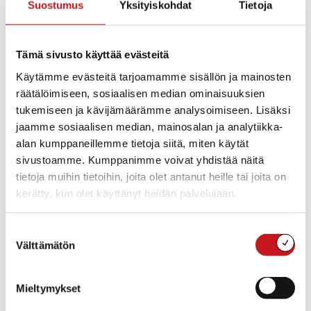
Suostumus
Yksityiskohdat
Tietoja
Työpajan ohjaa taidepedagogi Mervi Riikonen.
Tämä sivusto käyttää evästeitä
Vapaa pääsy!
Käytämme evästeitä tarjoamamme sisällön ja mainosten
räätälöimiseen, sosiaalisen median ominaisuuksien
tukemiseen ja kävijämäärämme analysoimiseen. Lisäksi
Lisää kalenteriin
jaamme sosiaalisen median, mainosalan ja analytiikka-
alan kumppaneillemme tietoja siitä, miten käytät
sivustoamme. Kumppanimme voivat yhdistää näitä
tietoja muihin tietoihin, joita olet antanut heille tai joita on
TIEDOT
JÄRJESTÄJÄ
kerätty, kun olet käyttänyt heidän palvelujaan.
Rautalammin
Päivämäärä:
Kulttuuriseura ry.
ke 25.6.2025
Sähköposti
Aika:
Suostumuksen
posti@rautalamminkulttuur
15:30 - 17:30
Välttämätön
valinta
iseura.fi
Hinta:
Siirry Järjestäjän
verkkosivuille
Ilmainen
Mieltymykset
Tapahtuma tagia:
työpaja