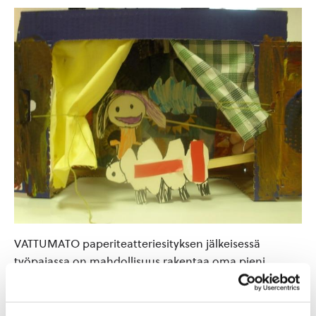
VATTUMATO paperiteatteriesityksen jälkeisessä
työpajassa on mahdollisuus rakentaa oma pieni
paperiteatteri ja sen hahmot omien tarinoiden
näyttämöksi, kotiin vietäväksi. Materiaalit ovat
valmiina työpajassa.