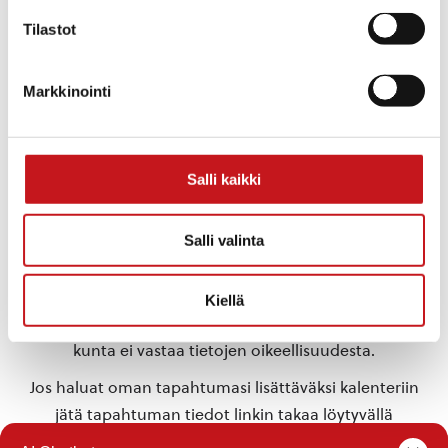
Kotisivu:
Tilastot
https://runonjalaulunrautal
ampi.fi/
Markkinointi
TAPAHTUMAPAIKKA
Rautalammin kirjaston Kivijalka
Salli kaikki
«
Vattumato –
PeeÄssä-ilta
paperiteatteriesitys
Rautalammin S-
kaikenikäisille
Marketilla klo 16 alkaen
»
Salli valinta
Tähän kalenteriin on koottu eri toimijoiden
Kiellä
Rautalammilla järjestämiä tapahtumia. Rautalammin
kunta ei vastaa tietojen oikeellisuudesta.
Jos haluat oman tapahtumasi lisättäväksi kalenteriin
jätä tapahtuman tiedot linkin takaa löytyvällä
lomakkeella
.