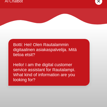
Rautalammin kunta
Yhteystiedot
Kuntainfo
Strategiat, ohjelmat, ohjeet, suunnitelmat, säännöt ja
sopimukset
Asiakirjajulkisuuskuvaus
Evästeet
Saavutettavuusseloste
Tietosuoja
Tietosuojaselosteet
Tietopyyntö
Päätöksenteko ja lähidemokratia