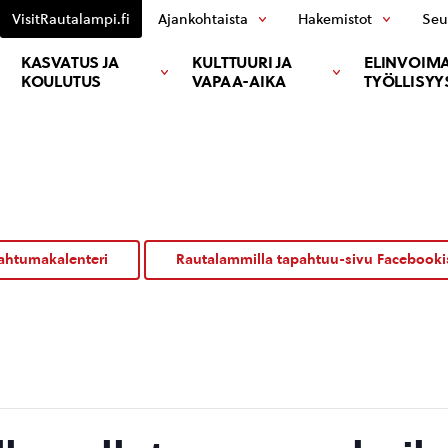
VisitRautalampi.fi
Ajankohtaista
Hakemistot
Seu
KASVATUS JA
KULTTUURI JA
ELINVOIMA
KOULUTUS
VAPAA-AIKA
TYÖLLISYY
ahtumakalenteri
Rautalammilla tapahtuu-sivu Facebooki