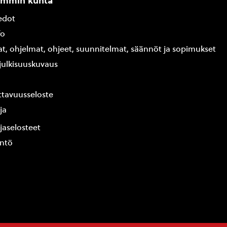
ammin kunta
edot
fo
at, ohjelmat, ohjeet, suunnitelmat, säännöt ja sopimukset
ajulkisuuskuvaus
tavuusseloste
ja
jaselosteet
yntö