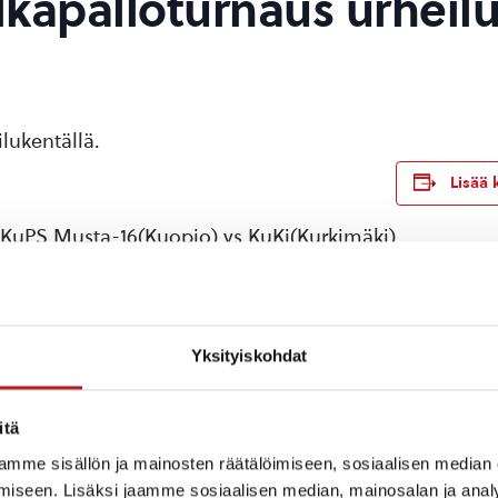
lkapalloturnaus urheil
lukentällä.
Lisää 
a KuPS Musta-16(Kuopio) vs KuKi(Kurkimäki)
uKi-SaPa
tai Mobilepay.
Yksityiskohdat
TAPAHTUMAPAIKKA
itä
eilijat
Rautalammin
mme sisällön ja mainosten räätälöimiseen, sosiaalisen median
urheilukenttä
iseen. Lisäksi jaamme sosiaalisen median, mainosalan ja analy
Turkkilanvuorentie