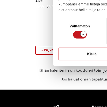
Aika:
kumppaneillemme tietoja siitä
Sähköposti
18:00 - 20:00
olet antanut heille tai joita o
janne.mensonen
mpi.fi
Suostumuksen
Välttämätön
valinta
«
P8 junnujen jalkapalloturnaus urheilukentä
Kiellä
Tähän kalenteriin on koottu eri toimij
Jos haluat oman tapahtuma