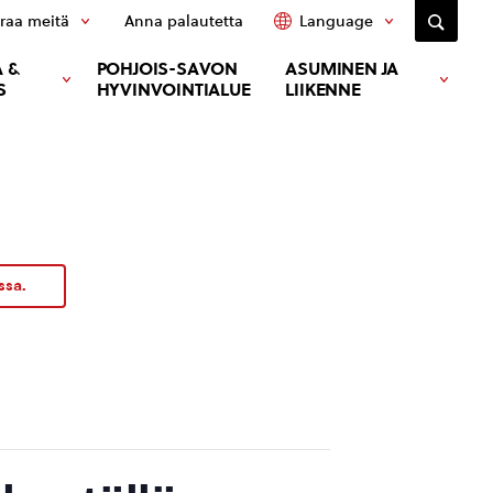
raa meitä
Anna palautetta
Language
 &
POHJOIS-SAVON
ASUMINEN JA
S
HYVINVOINTIALUE
LIIKENNE
ssa.