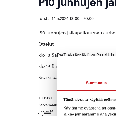
P10 junnujen ja
torstai 14.5.2026 18:00
-
20:00
P10 junnujen jalkapalloturnaus urhei
Ottelut
klo 18 SaPa(Pieksämäki) vs RautU j
klo 19 RautU vs KuPS Musta-16 ja K
Kioski palvelee ja maksu käteisellä 
Suostumus
TIEDOT
JÄRJESTÄJÄ
Tämä sivusto käyttää eväste
Rautalammin Urh
Päivämäärä:
Käytämme evästeitä tarjoama
Puhelin
torstai 14.5.2026
ja kävijämäärämme analysoim
040-8284831