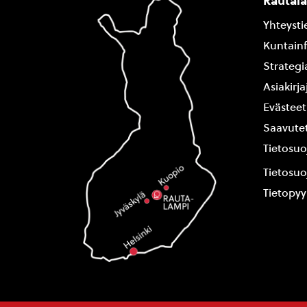
Rautal
Yhteysti
Kuntain
Strategi
Asiakirj
Evästeet
Saavutet
Tietosuo
Tietosuo
Tietopy