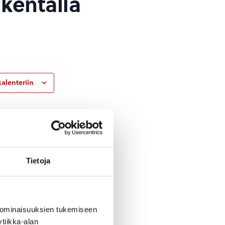
ukentällä
kalenteriin
Tietoja
 ominaisuuksien tukemiseen
tiikka-alan