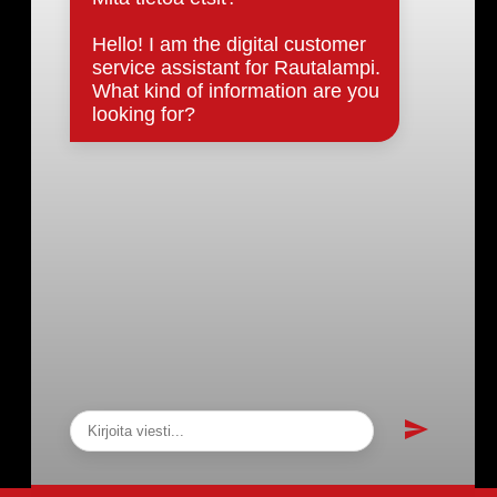
Päätöksenteko ja lähidemokratia
Päätökset, esityslistat & pöytäkirjat
Hallinto
Kunnanhallitus
Kunnanvaltuusto
Lautakunnat