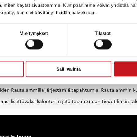
, miten käytät sivustoamme. Kumppanimme voivat yhdistää näitä t
Rautalampi
,
77700
Suomi
n kerätty, kun olet käyttänyt heidän palvelujaan.
@rautala
+ Google Map
Mieltymykset
Tilastot
llä
Salli valinta
oiden Rautalammilla järjestämiä tapahtumia. Rautalammin kun
si lisättäväksi kalenteriin jätä tapahtuman tiedot linkin ta