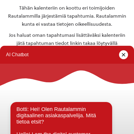
Tähän kalenteriin on koottu eri toimijoiden
Rautalammilla järjestämiä tapahtumia. Rautalammin
kunta ei vastaa tietojen oikeellisuudesta.
Jos haluat oman tapahtumasi lisättäväksi kalenteriin
jätä tapahtuman tiedot linkin takaa löytyvällä
lomakkeella
.
Rautalammin kunta
Yhteystiedot
Kuntainfo
Strategiat, ohjelmat, ohjeet, suunnitelmat, säännöt ja
sopimukset
Asiakirjajulkisuuskuvaus
Evästeet