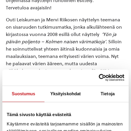
ohjelmassa näyttelyn runollinen esittely.
Tervetuloa avajaisiin!
Outi Leiskuman ja Mervi Riikosen näyttelyn teemana
on sisaruuden tutkimusmatka, jonka alkulähteenä on
kirjastossa vuonna 2008 esillä ollut näyttely
’Yön ja
päivän poljento – Kolmen naisen värimatkoja’
. Silloin
he soinnuttelivat yhteen äitinsä kudonnaisia ja omia
maalauksiaan, teemana erityisesti värien voima. Nyt
he palaavat värien ääreen, mutta uudesta
näkökulmasta, laajemman sukutarinan löytöjä ja
oivalluksia jakaen. He ovat työstäneet monin tavoin
viime vuosina luovaa perintöään ja yhteistä
sukupuutaan, jossa yhdistyvät itäinen tunne ja
Suostumus
Yksityiskohdat
Tietoja
läntinen järki, hehkuva tuli ja viileä vesi. Näyttelyssä he
tutkivat maalauksin, valokuvin, runoin ja tilateoksin,
miten heissä elää ja ilmenee tämä raja ja sen
Tämä sivusto käyttää evästeitä
mukanaan tuoma vuoropuhelu.
Käytämme evästeitä tarjoamamme sisällön ja mainosten
räätälöimiseen, sosiaalisen median ominaisuuksien