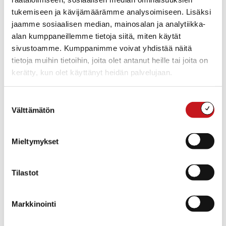
tukemiseen ja kävijämäärämme analysoimiseen. Lisäksi
jaamme sosiaalisen median, mainosalan ja analytiikka-
Lisää kalenteriin
alan kumppaneillemme tietoja siitä, miten käytät
sivustoamme. Kumppanimme voivat yhdistää näitä
tietoja muihin tietoihin, joita olet antanut heille tai joita on
kerätty, kun olet käyttänyt heidän palvelujaan.
TIEDOT
JÄRJESTÄJÄT
Rautalammin kulttuuritoimi
Alkaa:
Runon ja laulun
ma 3.6.2024 13:00
Suostumuksen
Rautalampi
Välttämätön
Loppuu:
valinta
su 30.6.2024 17:00
Tapahtumaluokat:
Mieltymykset
Näyttelyt
,
Runon ja laulun
rautalampi
Tapahtuma tagia:
Tilastot
näyttely
,
taidenäyttely
Kotisivu:
www.rautalampi.fi
Markkinointi