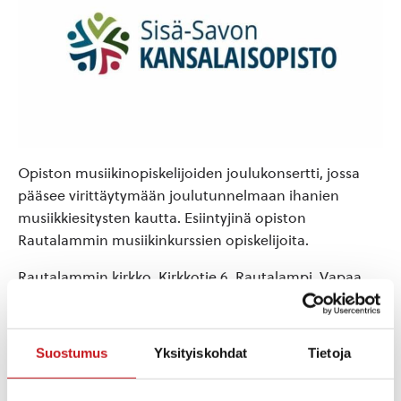
Opiston musiikinopiskelijoiden joulukonsertti, jossa
pääsee virittäytymään joulutunnelmaan ihanien
musiikkiesitysten kautta. Esiintyjinä opiston
Rautalammin musiikinkurssien opiskelijoita.
Rautalammin kirkko, Kirkkotie 6, Rautalampi. Vapaa
pääsy, tervetuloa!
Järjestetään yhteistyössä Rautalammin seurakunnan
Suostumus
Yksityiskohdat
Tietoja
kanssa.