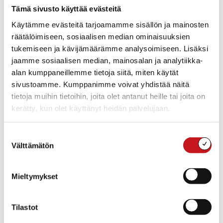
Tämä sivusto käyttää evästeitä
Lisää kalenteriin
Käytämme evästeitä tarjoamamme sisällön ja mainosten
räätälöimiseen, sosiaalisen median ominaisuuksien
tukemiseen ja kävijämäärämme analysoimiseen. Lisäksi
jaamme sosiaalisen median, mainosalan ja analytiikka-
TIEDOT
JÄRJESTÄJÄ
alan kumppaneillemme tietoja siitä, miten käytät
Sisä-Savon kansalaisopisto
Päivämäärä:
sivustoamme. Kumppanimme voivat yhdistää näitä
torstai 26.11.2026
tietoja muihin tietoihin, joita olet antanut heille tai joita on
Aika:
kerätty, kun olet käyttänyt heidän palvelujaan.
18:00 - 19:30
Tapahtumaluokat:
Suostumuksen
Hyvinvointi
,
Kirkkojen ja
uskonnollisten yhteisöjen
Välttämätön
valinta
tapahtumat
,
Lasten,
nuorten ja perheiden
tapahtumat
,
Musiikki
Mieltymykset
Tapahtuma tagia:
joulu
,
Joulukonsertti
,
konsertti
,
musiikki
Tilastot