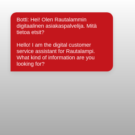
Yhteystiedot
Kuntainfo
Strategiat, ohjelmat, ohjeet, suunnitelmat, säännöt ja
sopimukset
Asiakirjajulkisuuskuvaus
Evästeet
Saavutettavuusseloste
Tietosuoja
Tietosuojaselosteet
Tietopyyntö
Päätöksenteko ja lähidemokratia
Päätökset, esityslistat & pöytäkirjat
Hallinto
Kunnanhallitus
Kunnanvaltuusto