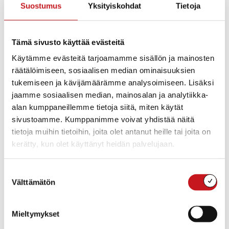
Suostumus
Yksityiskohdat
Tietoja
Tule mukaan juttelemaan elämästä, sen iloista ja
suruista.
Ryhmässä keskustellaan, joskus leivotaan ja
Tämä sivusto käyttää evästeitä
askarrellaan. Sisältöä suunnitellaan myös yhdessä.
Käytämme evästeitä tarjoamamme sisällön ja mainosten
räätälöimiseen, sosiaalisen median ominaisuuksien
Ryhmä kokoontuu klo 12-14
tukemiseen ja kävijämäärämme analysoimiseen. Lisäksi
kirjastossa musiikkihuoneessa: Ma 26.2., 11.3., 25.3., 8.4.,
jaamme sosiaalisen median, mainosalan ja analytiikka-
22.4., 6.5., 20.5., 3.6., 24.6.
alan kumppaneillemme tietoja siitä, miten käytät
sivustoamme. Kumppanimme voivat yhdistää näitä
Ryhmässä mukana: diakoni Niina Leppänen (p.
tietoja muihin tietoihin, joita olet antanut heille tai joita on
0408370682), Tuija Mäkinen ja Leena Heiskanen
kerätty, kun olet käyttänyt heidän palvelujaan.
Suostumuksen
Lisää kalenteriin
Välttämätön
valinta
Mieltymykset
TIEDOT
JÄRJESTÄJÄ