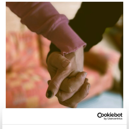
Seurakunnan naisten ryhmän tarkoituksena on tarjota
tukea elämän tilanteisiin sekä edistää hyvinvointia.