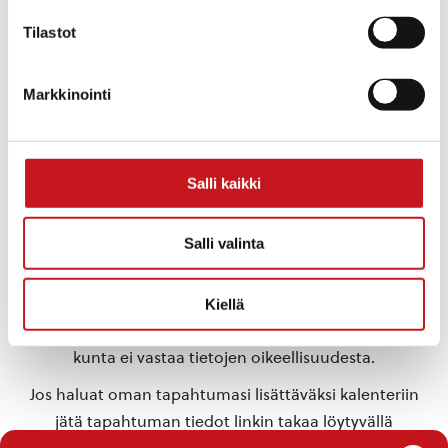
Rautalammin ev.lut.
Päivämäärä:
seurakunta
Tilastot
ma 24.6.2024
Aika:
12:00 - 14:00
Markkinointi
TAPAHTUMAPAIKKA
Rautalammin kirjasto
Salli kaikki
«
Lasten
Pieksämäen seutuopiston
kesäkerho
jousiorkesteri
»
Salli valinta
Tähän kalenteriin on koottu eri toimijoiden
Kiellä
Rautalammilla järjestämiä tapahtumia. Rautalammin
kunta ei vastaa tietojen oikeellisuudesta.
Jos haluat oman tapahtumasi lisättäväksi kalenteriin
jätä tapahtuman tiedot linkin takaa löytyvällä