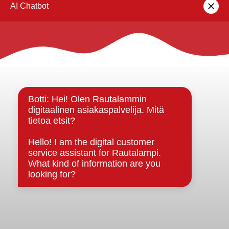
lomakkeella
.
Rautalammin kunta
Yhteystiedot
Kuntainfo
Strategiat, ohjelmat, ohjeet, suunnitelmat, säännöt ja
sopimukset
Asiakirjajulkisuuskuvaus
Evästeet
Saavutettavuusseloste
Tietosuoja
Tietosuojaselosteet
Tietopyyntö
Päätöksenteko ja lähidemokratia