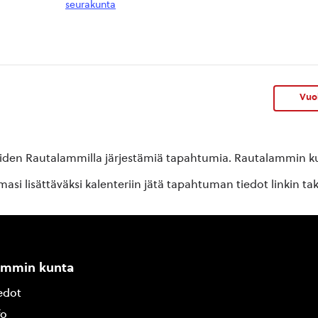
seurakunta
Vuok
oiden Rautalammilla järjestämiä tapahtumia. Rautalammin kun
si lisättäväksi kalenteriin jätä tapahtuman tiedot linkin ta
ammin kunta
edot
fo