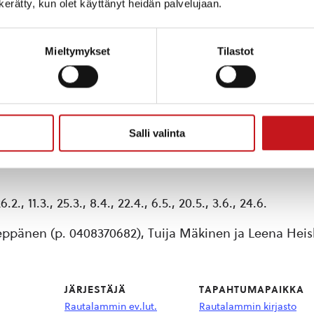
n kerätty, kun olet käyttänyt heidän palvelujaan.
Mieltymykset
Tilastot
ksena on tarjota tukea elämän tilanteisiin sekä edis
suruista.
Salli valinta
otaan ja askarrellaan. Sisältöä suunnitellaan myös yh
 11.3., 25.3., 8.4., 22.4., 6.5., 20.5., 3.6., 24.6.
ppänen (p. 0408370682), Tuija Mäkinen ja Leena Hei
JÄRJESTÄJÄ
TAPAHTUMAPAIKKA
Rautalammin ev.lut.
Rautalammin kirjasto