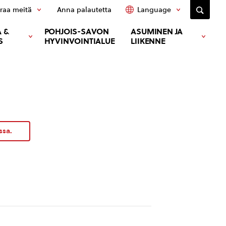
raa meitä
Anna palautetta
Language
 &
POHJOIS-SAVON
ASUMINEN JA
S
HYVINVOINTIALUE
LIIKENNE
ssa.