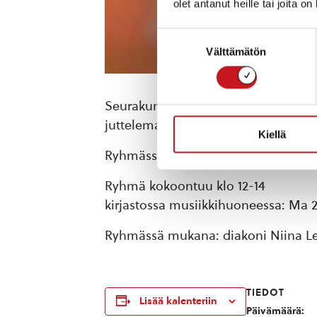
olet antanut heille tai joita o
Suostumuksen
Välttämätön
valinta
Seurakunnan naisten ryhmän tarkoitu
juttelemaan elämästä, sen iloista ja 
Kiellä
Ryhmässä keskustellaan, joskus leiv
Ryhmä kokoontuu klo 12-14
kirjastossa musiikkihuoneessa: Ma 26.2.,
Ryhmässä mukana: diakoni Niina Le
TIEDOT
Lisää kalenteriin
Päivämäärä: