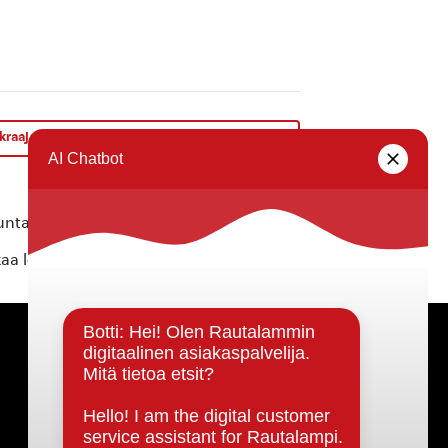
raajat ja vuokrattavat asuinkohteet koolle
»
ta ei vastaa tietojen oikeellisuudesta.
kaa löytyvällä
lomakkeella
.
Päätöksenteko ja lähidemokratia
Päätökset, esityslistat & pöytäkirjat
Hallinto