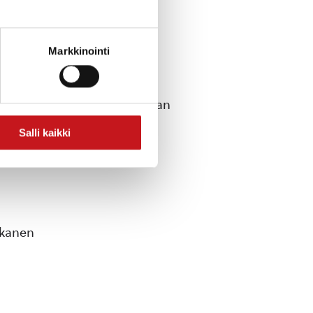
Markkinointi
tää hyvinvointia. Tule mukaan
Salli kaikki
dessä.
skanen