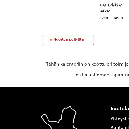
ma 8.4.2024
Aika:
12:00 - 14:00
«
Nuorten peli-ilta
Tähän kalenteriin on koottu eri toimij
Jos haluat oman tapahtuma
Rautal
Yhteysti
Kuntain