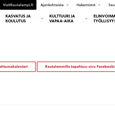
VisitRautalampi.fi
Ajankohtaista
Hakemistot
Seu
KASVATUS JA
KULTTUURI JA
ELINVOIMA
KOULUTUS
VAPAA-AIKA
TYÖLLISYY
ahtumakalenteri
Rautalammilla tapahtuu-sivu Facebooki