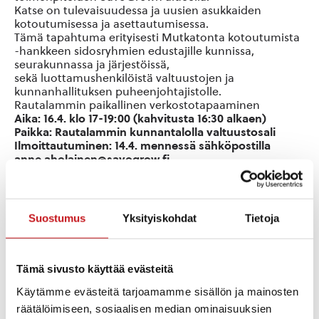
Katse on tulevaisuudessa ja uusien asukkaiden
kotoutumisessa ja asettautumisessa.
Tämä tapahtuma erityisesti Mutkatonta kotoutumista
-hankkeen sidosryhmien edustajille kunnissa,
seurakunnassa ja järjestöissä,
sekä luottamushenkilöistä valtuustojen ja
kunnanhallituksen puheenjohtajistolle.
Rautalammin paikallinen verkostotapaaminen
Aika: 16.4. klo 17-19:00 (kahvitusta 16:30 alkaen)
Paikka: Rautalammin kunnantalolla valtuustosali
Ilmoittautuminen: 14.4. mennessä sähköpostilla
anne.aholainen@savogrow.fi
Ohjelma:
Näkökulmia kotiutumiseen Rautalammilla, yhteinen
Suostumus
Yksityiskohdat
Tietoja
dialogikeskustelu
Kotoutumisen talo rakenteilla – työpaja (ks. kuva
Tämä sivusto käyttää evästeitä
liitteenä): Toimenpiteet
Käytämme evästeitä tarjoamamme sisällön ja mainosten
räätälöimiseen, sosiaalisen median ominaisuuksien
Seuraavat askeleet ja kotiin