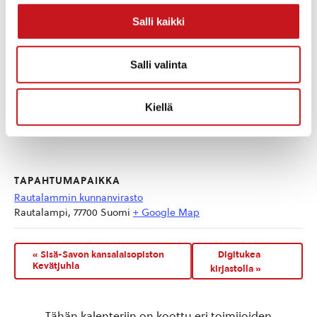
Salli kaikki
Salli valinta
Kiellä
TAPAHTUMAPAIKKA
Rautalammin kunnanvirasto
Rautalampi
,
77700
Suomi
+ Google Map
«
Sisä-Savon kansalaisopiston
Digitukea
Kevätjuhla
kirjastolla
»
Tähän kalenteriin on koottu eri toimijoiden