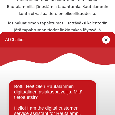
Rautalammilla järjestämiä tapahtumia. Rautalammin
kunta ei vastaa tietojen oikeellisuudesta.
Jos haluat oman tapahtumasi lisättäväksi kalenteriin
jätä tapahtuman tiedot linkin takaa löytyvällä
lomakkeella
.
Rautalammin kunta
Yhteystiedot
Kuntainfo
Strategiat, ohjelmat, ohjeet, suunnitelmat, säännöt ja
sopimukset
Asiakirjajulkisuuskuvaus
Evästeet
Saavutettavuusseloste