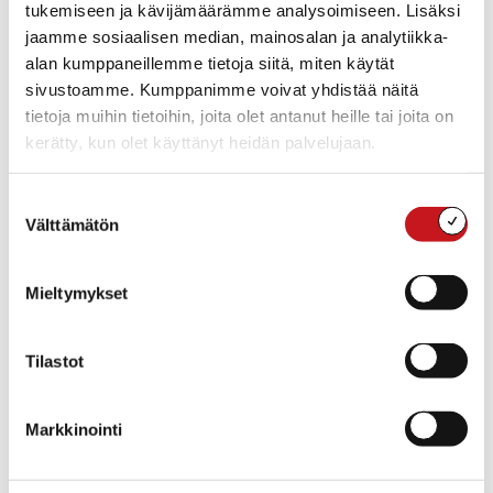
tukemiseen ja kävijämäärämme analysoimiseen. Lisäksi
Olet tervetullut tilaisuuteen!
jaamme sosiaalisen median, mainosalan ja analytiikka-
alan kumppaneillemme tietoja siitä, miten käytät
sivustoamme. Kumppanimme voivat yhdistää näitä
Lisää kalenteriin
tietoja muihin tietoihin, joita olet antanut heille tai joita on
kerätty, kun olet käyttänyt heidän palvelujaan.
TIEDOT
JÄRJESTÄJÄ
Suostumuksen
Mutkatonta kotouttamista -
Päivämäärä:
Välttämätön
valinta
hanke
ti 8.4.2025
Puhelin
Aika:
040 673 974
Mieltymykset
08:00 - 17:00
Sähköposti
Tapahtumaluokka:
sari.leivo@savogrow.fi
Koulutus
Tilastot
Tapahtuma tagia:
kotiutuminen
,
kotoutuminen
,
työpaja
Markkinointi