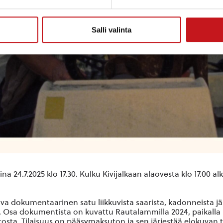
Salli valinta
ina 24.7.2025
klo 17.30
. Kulku Kivijalkaan alaovesta klo 17.00 al
ava dokumentaarinen
satu liikkuvista saarista, kadonneista jä
.
Osa dokumentista on kuvattu Rautalammilla 2024, paikalla
tosta. Tilaisuus on
pääsymaksuton ja sen järjestää elokuvan te