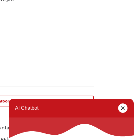
toon iltamat: Viitasen Piia – VAPAA PÄÄSY
»
ta ei vastaa tietojen oikeellisuudesta.
kaa löytyvällä
lomakkeella
.