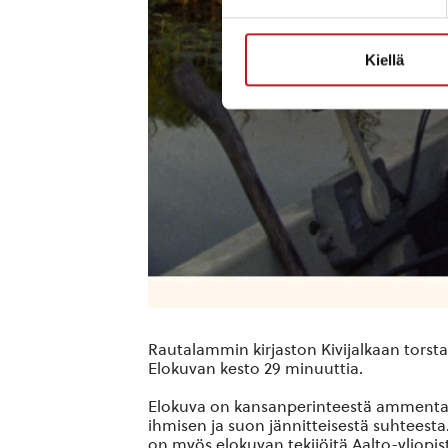
Kiellä
Rautalammin kirjaston Kivijalkaan
torsta
Elokuvan kesto 29 minuuttia.
Elokuva on kansanperinteestä amment
ihmisen ja suon jännitteisestä suhteesta
on myös elokuvan tekijöitä Aalto-yliopis