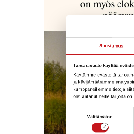
Suostumus
Tämä sivusto käyttää eväste
Käytämme evästeitä tarjoama
ja kävijämäärämme analysoim
kumppaneillemme tietoja siitä
olet antanut heille tai joita o
Suostumuksen
Välttämätön
valinta