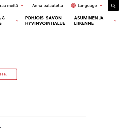
raa meitä
Anna palautetta
Language
 &
POHJOIS-SAVON
ASUMINEN JA
S
HYVINVOINTIALUE
LIIKENNE
ssa.