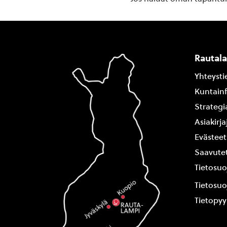
Rautal
Yhteysti
Kuntain
Strategi
Asiakirj
Evästeet
Saavutet
Tietosuo
Tietosuo
Tietopy