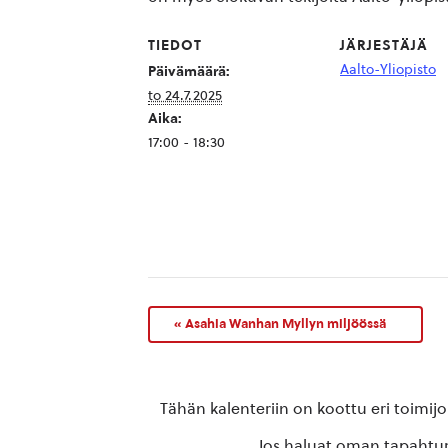
TIEDOT
JÄRJESTÄJÄ
Aalto-Yliopisto
Päivämäärä:
to 24.7.2025
Aika:
17:00 - 18:30
«
Asahia Wanhan Myllyn miljöössä
Tähän kalenteriin on koottu eri toimij
Jos haluat oman tapahtuma