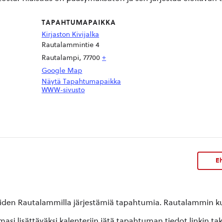
TAPAHTUMAPAIKKA
Kirjaston Kivijalka
Rautalammintie 4
Rautalampi
,
77700
+
Google Map
Näytä Tapahtumapaikka
WWW-sivusto
Eh
oiden Rautalammilla järjestämiä tapahtumia. Rautalammin kun
si lisättäväksi kalenteriin jätä tapahtuman tiedot linkin ta