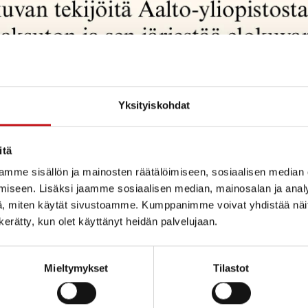
Yksityiskohdat
itä
mme sisällön ja mainosten räätälöimiseen, sosiaalisen median
iseen. Lisäksi jaamme sosiaalisen median, mainosalan ja analy
, miten käytät sivustoamme. Kumppanimme voivat yhdistää näitä t
n kerätty, kun olet käyttänyt heidän palvelujaan.
Mieltymykset
Tilastot