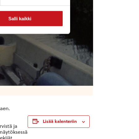
Salli kaikki
kaen.
Lisää kalenteriin
rvistä ja
 näytöksessä
kijät.