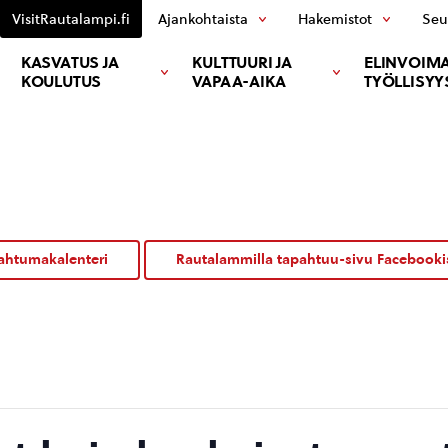
VisitRautalampi.fi
Ajankohtaista
Hakemistot
Seu
KASVATUS JA
KULTTUURI JA
ELINVOIMA
KOULUTUS
VAPAA-AIKA
TYÖLLISYY
ahtumakalenteri
Rautalammilla tapahtuu-sivu Facebooki