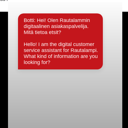
Päätöksenteko ja lähidemokratia
Päätökset, esityslistat & pöytäkirjat
Hallinto
Kunnanhallitus
Kunnanvaltuusto
Lautakunnat