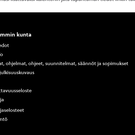
ammin kunta
edot
fo
at, ohjelmat, ohjeet, suunnitelmat, säännöt ja sopimukset
ajulkisuuskuvaus
tavuusseloste
ja
jaselosteet
yntö