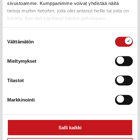
sivustoamme. Kumppanimme voivat yhdistää näitä
tietoja muihin tietoihin, joita olet antanut heille tai joita on
kerätty, kun olet käyttänyt heidän palvelujaan.
Rautalampi
Rautalammintie 4
Suostumuksen
Rautalampi
,
Pohjois-
Välttämätön
valinta
Savo
77700
Suomi
Mieltymykset
+ Google Map
Tilastot
Markkinointi
Salli kaikki