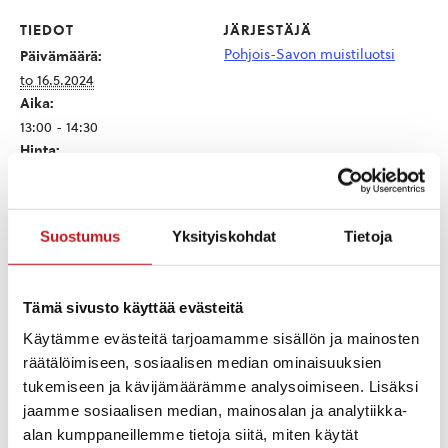
TIEDOT
JÄRJESTÄJÄ
Pohjois-Savon muistiluotsi
Päivämäärä:
to 16.5.2024
Aika:
13:00 - 14:30
Hinta:
Ilmainen
Tapahtumaluokka:
Hyvinvointi
Suostumus
Yksityiskohdat
Tietoja
Kotisivu:
https://www.psmuisti.fi/kal
enteri.html?
start_date=5.12.2023&end_
Tämä sivusto käyttää evästeitä
date=&categoryIdAdvance
d=4701&searchType=advan
Käytämme evästeitä tarjoamamme sisällön ja mainosten
cedSearch
räätälöimiseen, sosiaalisen median ominaisuuksien
tukemiseen ja kävijämäärämme analysoimiseen. Lisäksi
jaamme sosiaalisen median, mainosalan ja analytiikka-
alan kumppaneillemme tietoja siitä, miten käytät
TAPAHTUMAPAIKAT