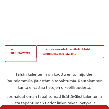
«
Kuudennentoistapäivän klubi
KUUNÄYTÖS
uittiksella 16.5. klo 17
»
Tähän kalenteriin on koottu eri toimijoiden
Rautalammilla järjestämiä tapahtumia. Rautalammin
kunta ei vastaa tietojen oikeellisuudesta.
Jos haluat oman tapahtumasi lisättäväksi kalenteriin
jätä tapahtuman tiedot linkin takaa löytyvällä