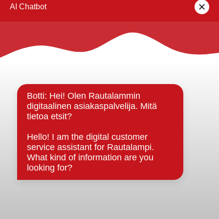
lomakkeella
.
Rautalammin kunta
Yhteystiedot
Kuntainfo
Strategiat, ohjelmat, ohjeet, suunnitelmat, säännöt ja
sopimukset
Asiakirjajulkisuuskuvaus
Evästeet
Saavutettavuusseloste
Tietosuoja
Tietosuojaselosteet
Tietopyyntö
Päätöksenteko ja lähidemokratia