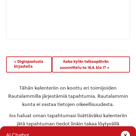
«
Digiopastusta
Koko kylän talkoopäivän
kirjastolla
suunnittelu to 18.4. klo 17
»
Tähän kalenteriin on koottu eri toimijoiden
Rautalammilla järjestämiä tapahtumia. Rautalammin
kunta ei vastaa tietojen oikeellisuudesta.
Jos haluat oman tapahtumasi lisättäväksi kalenteriin
jätä tapahtuman tiedot linkin takaa löytyvällä
lomakkeella
.