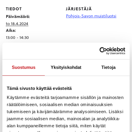
TIEDOT
JÄRJESTÄJÄ
Pohjois-Savon muistiluotsi
Päivämäärä:
to 18.4.2024
Aika:
13:00 - 14:30
Hinta:
Ilmainen
Tapahtumaluokka:
Hyvinvointi
Suostumus
Yksityiskohdat
Tietoja
Kotisivu:
https://www.psmuisti.fi/kal
enteri.html?
Tämä sivusto käyttää evästeitä
start_date=5.12.2023&end_
date=&categoryIdAdvance
Käytämme evästeitä tarjoamamme sisällön ja mainosten
d=4701&searchType=advan
cedSearch
räätälöimiseen, sosiaalisen median ominaisuuksien
tukemiseen ja kävijämäärämme analysoimiseen. Lisäksi
jaamme sosiaalisen median, mainosalan ja analytiikka-
alan kumppaneillemme tietoja siitä, miten käytät
TAPAHTUMAPAIKAT