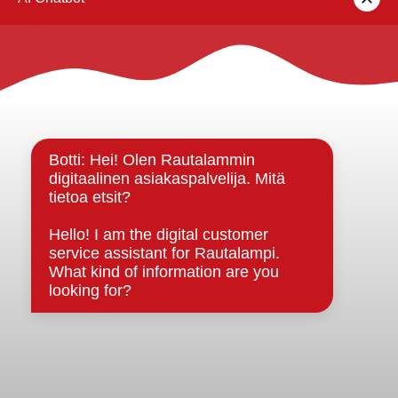
Rautalammin kunta
Yhteystiedot
Kuntainfo
Strategiat, ohjelmat, ohjeet, suunnitelmat, säännöt ja
sopimukset
Asiakirjajulkisuuskuvaus
Evästeet
Saavutettavuusseloste
Tietosuoja
Tietosuojaselosteet
Tietopyyntö
Päätöksenteko ja lähidemokratia