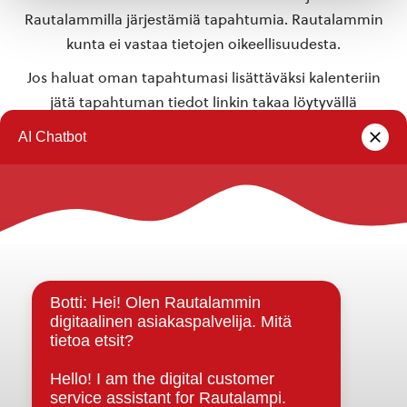
Rautalammilla järjestämiä tapahtumia. Rautalammin
kunta ei vastaa tietojen oikeellisuudesta.
Jos haluat oman tapahtumasi lisättäväksi kalenteriin
jätä tapahtuman tiedot linkin takaa löytyvällä
lomakkeella
.
Rautalammin kunta
Yhteystiedot
Kuntainfo
Strategiat, ohjelmat, ohjeet, suunnitelmat, säännöt ja
sopimukset
Asiakirjajulkisuuskuvaus
Evästeet
Saavutettavuusseloste