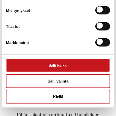
Mieltymykset
Tilastot
Markkinointi
TAPAHTUMAPAIKKA
Puutarhakerhon maitolava, tori
Salli kaikki
Kuopiontie 34
Rautalampi
,
77700
Suomi
+ Google Map
Salli valinta
«
Kerkonkosken
Taitava Kerkonkoski -
Saunamaraton 2023
Kiellä
Taidepaja
»
Tähän kalenteriin on koottu eri toimijoiden