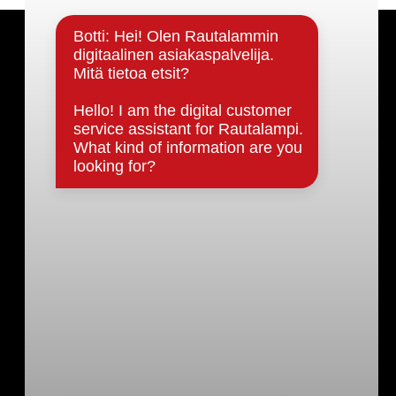
Päätöksenteko ja lähidemokratia
Päätökset, esityslistat & pöytäkirjat
Hallinto
Kunnanhallitus
Kunnanvaltuusto
Lautakunnat