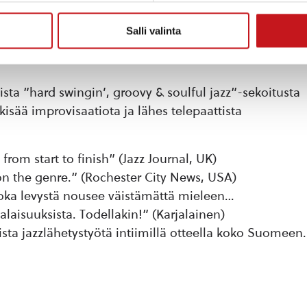
i maailmaa. Trionsa kanssa hän on kahtena
Salli valinta
00 konserttia Suomessa (Enontekiöltä Hankoon),
llassa, Tšekissä, Slovakiassa, Virossa, Latviassa ja
sta ”hard swingin’, groovy & soulful jazz”-sekoitusta
kkisää improvisaatiota ja lähes telepaattista
rom start to finish” (Jazz Journal, UK)
n the genre.” (Rochester City News, USA)
oka levystä nousee väistämättä mieleen…
alaisuuksista. Todellakin!” (Karjalainen)
sta jazzlähetystyötä intiimillä otteella koko Suomeen.