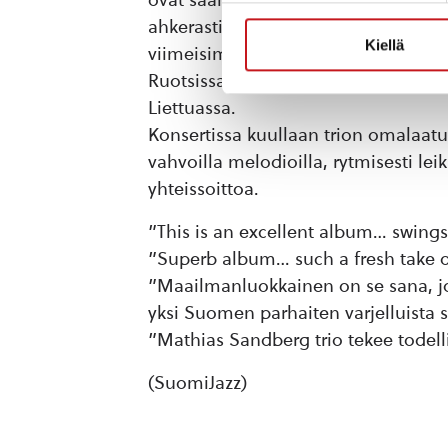
ahkerasti jazzradiokanavilla ympär
Kiellä
viimeisimpinä vuosina tehnyt yli 1
Ruotsissa, Tanskassa, Saksassa, Itäva
Liettuassa.
Konsertissa kuullaan trion omalaatui
vahvoilla melodioilla, rytmisesti lei
yhteissoittoa.
”This is an excellent album… swings f
”Superb album… such a fresh take o
”Maailmanluokkainen on se sana, j
yksi Suomen parhaiten varjelluista s
”Mathias Sandberg trio tekee todelli
(SuomiJazz)