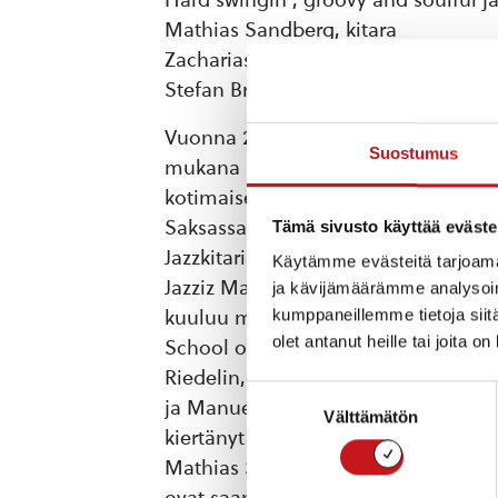
Mathias Sandberg, kitara
Zacharias Holmkvist, kontrabasso
Stefan Brokvist, rummut
Vuonna 2026 on kulunut 100 vuotta s
Suostumus
mukana Suomeen. Mathias Sandberg 
kotimaisen jazzin juhlavuoden kunni
Saksassa, Itävallassa, Tšekissä ja Sl
Tämä sivusto käyttää eväste
Jazzkitaristi ja säveltäjä Mathias S
Käytämme evästeitä tarjoama
Jazziz Magazine on kutsuttu ”yhdeks
ja kävijämäärämme analysoim
kumppaneillemme tietoja siitä
kuuluu maamme aktiivisimpiin jazz
olet antanut heille tai joita o
School of Musicissa ja Bostonin Ber
Riedelin, Brian Charetten, Nick Ma
Suostumuksen
ja Manuel Dunkelin kanssa. Sandberg
Välttämätön
valinta
kiertänyt sekä Euroopassa että Yhdys
Mathias Sandbergin debyytti-soolole
ovat saaneet ylistäviä arvosteluja mo