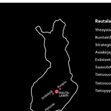
Rautal
Yhteysti
Kuntain
Strategi
Asiakirj
Evästeet
Saavutet
Tietosuo
Tietosuo
Tietopy