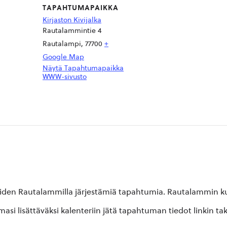
TAPAHTUMAPAIKKA
Kirjaston Kivijalka
Rautalammintie 4
Rautalampi
,
77700
+
Google Map
Näytä Tapahtumapaikka
WWW-sivusto
oiden Rautalammilla järjestämiä tapahtumia. Rautalammin kun
si lisättäväksi kalenteriin jätä tapahtuman tiedot linkin ta