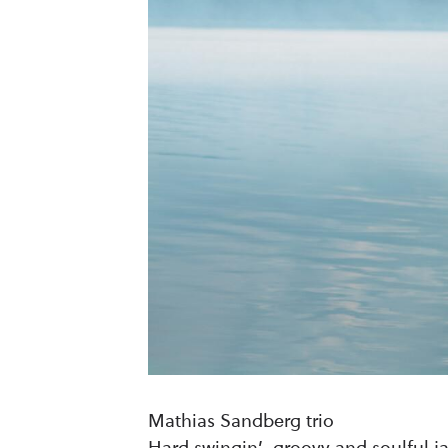
Mathias Sandberg trio
Hard swingin’, groovy and soulful ja