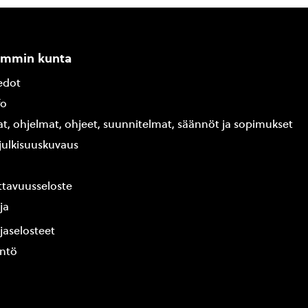
ammin kunta
edot
fo
at, ohjelmat, ohjeet, suunnitelmat, säännöt ja sopimukset
ajulkisuuskuvaus
tavuusseloste
ja
jaselosteet
yntö