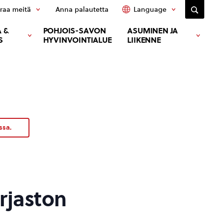
raa meitä
Anna palautetta
Language
 &
POHJOIS-SAVON
ASUMINEN JA
S
HYVINVOINTIALUE
LIIKENNE
ssa.
irjaston