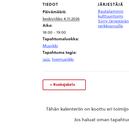
TIEDOT
JÄRJESTÄJÄ
Rautalammin
Päivämäärä:
kulttuuritoimi
keskiviikko 4.11.2026
Siirry Järjestäjän
Aika:
verkkosivuille
18:00 - 19:00
Tapahtumaluokka:
Musiikki
Tapahtuma tagia:
jazz
,
livemusiikki
«
Ruokajakelu
Tähän kalenteriin on koottu eri toimij
Jos haluat oman tapahtuma