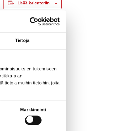
Lisää kalenteriin
Tietoja
 ominaisuuksien tukemiseen
tiikka-alan
ietoja muihin tietoihin, joita
n
g
Markkinointi
in