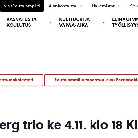
VisitRautalampi.fi
Ajankohtaista
Hakemistot
Seu
KASVATUS JA
KULTTUURI JA
ELINVOIMA
KOULUTUS
VAPAA-AIKA
TYÖLLISYY
ahtumakalenteri
Rautalammilla tapahtuu-sivu Facebooki
g trio ke 4.11. klo 18 K