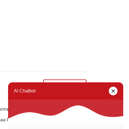
Ruokajakelu
»
ta ei vastaa tietojen oikeellisuudesta.
kaa löytyvällä
lomakkeella
.