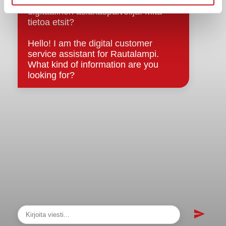
sopimukset
Asiakirjajulkisuuskuvaus
Evästeet
Saavutettavuusseloste
Tietosuoja
Tietosuojaselosteet
Tietopyyntö
Päätöksenteko ja lähidemokratia
Päätökset, esityslistat & pöytäkirjat
Hallinto
Kunnanhallitus
Kunnanvaltuusto
Lautakunnat