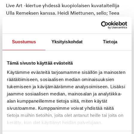
Live Art -kiertue yhdessä kuopiolaisen kuvataiteilija
Ulla Remeksen kanssa. Heidi Miettunen, sello; Teea
Karttunen, huilu ja Outi Keskinen, piano.
Suostumus
Yksityiskohdat
Tietoja
Lisää kalenteriin
Tämä sivusto käyttää evästeitä
Käytämme evästeitä tarjoamamme sisällön ja mainosten
TIEDOT
JÄRJESTÄJÄ
räätälöimiseen, sosiaalisen median ominaisuuksien
Rautalammin seurakunta
Päivämäärä:
tukemiseen ja kävijämäärämme analysoimiseen. Lisäksi
pe 16.6.2023
jaamme sosiaalisen median, mainosalan ja analytiikka-
Aika:
alan kumppaneillemme tietoja siitä, miten käytät
19:00 - 20:00
sivustoamme. Kumppanimme voivat yhdistää näitä
tietoja muihin tietoihin, joita olet antanut heille tai joita on
TAPAHTUMAPAIKKA
kerätty, kun olet käyttänyt heidän palvelujaan.
Rautalammin kirkko