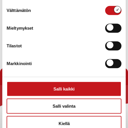
Suostumuksen
«
Konsertti
Leipätiimi ry:n 10-synttärit la 17.6. klo
Välttämätön
valinta
13
»
Mieltymykset
Tähän kalenteriin on koottu eri toimijoiden
Rautalammilla järjestämiä tapahtumia. Rautalammin
Tilastot
kunta ei vastaa tietojen oikeellisuudesta.
Jos haluat oman tapahtumasi lisättäväksi kalenteriin
Markkinointi
jätä tapahtuman tiedot linkin takaa löytyvällä
lomakkeella
.
Salli kaikki
Rautalammin kunta
Salli valinta
Yhteystiedot
Kuntainfo
Kiellä
Strategiat, ohjelmat, ohjeet, suunnitelmat, säännöt ja