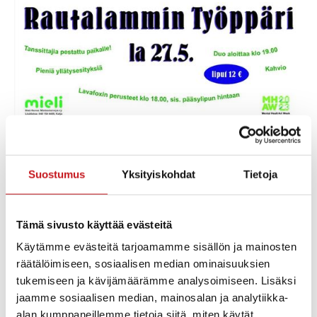
Jari Partanen & Sami Soininen Rautalammin
työppärillä 18.00-22.30.
Suostumus
Yksityiskohdat
Tietoja
Klo 18-19 alkeistunti lavafoxista. Illan aikana myös
pieniä tanssiesityksiä.
Tämä sivusto käyttää evästeitä
Kahvio palvelee. Liput 12 € / hlö
Käytämme evästeitä tarjoamamme sisällön ja mainosten
räätälöimiseen, sosiaalisen median ominaisuuksien
tukemiseen ja kävijämäärämme analysoimiseen. Lisäksi
jaamme sosiaalisen median, mainosalan ja analytiikka-
Lisää kalenteriin
alan kumppaneillemme tietoja siitä, miten käytät