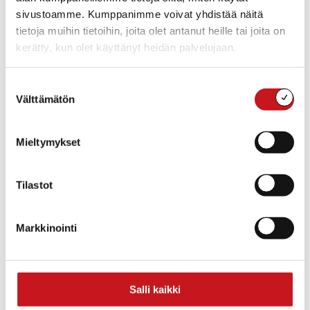
sivustoamme. Kumppanimme voivat yhdistää näitä
tietoja muihin tietoihin, joita olet antanut heille tai joita on
TIEDOT
JÄRJESTÄJÄ
kerätty, kun olet käyttänyt heidän palvelujaan.
Sisä-Savon Mielenterveys
Päivämäärä:
ry
la 27.5.2023
Suostumuksen
Aika:
Välttämätön
valinta
18:00 - 22:30
Tapahtumaluokat:
Hyvinvointi
,
Musiikki
Mieltymykset
Tilastot
Markkinointi
Salli kaikki