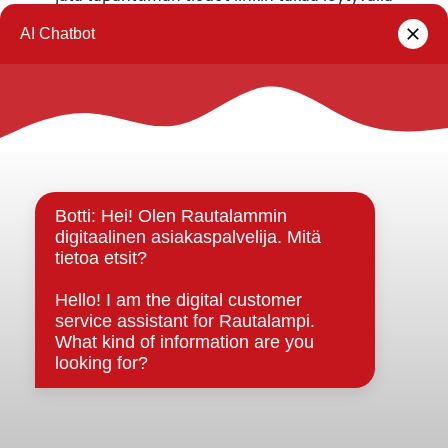
lomakkeella
.
Rautalammin kunta
Yhteystiedot
Kuntainfo
Strategiat, ohjelmat, ohjeet, suunnitelmat, säännöt ja
sopimukset
Asiakirjajulkisuuskuvaus
Evästeet
Saavutettavuusseloste
Tietosuoja
Tietosuojaselosteet
Tietopyyntö