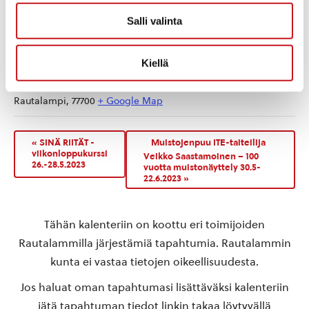
Salli valinta
TAPAHTUMAPAIKKA
Kiellä
Rautalammin Työväentalo
Kurssilantie 2
Rautalampi
,
77700
+ Google Map
«
SINÄ RIITÄT -
Muistojenpuu ITE-taiteilija
viikonloppukurssi
Veikko Saastamoinen – 100
26.-28.5.2023
vuotta muistonäyttely 30.5-
22.6.2023
»
Tähän kalenteriin on koottu eri toimijoiden
Rautalammilla järjestämiä tapahtumia. Rautalammin
kunta ei vastaa tietojen oikeellisuudesta.
Jos haluat oman tapahtumasi lisättäväksi kalenteriin
jätä tapahtuman tiedot linkin takaa löytyvällä