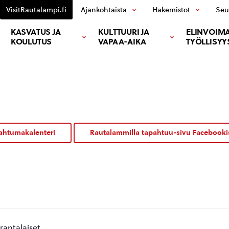
VisitRautalampi.fi
Ajankohtaista
Hakemistot
Seu
KASVATUS JA
KULTTUURI JA
ELINVOIMA
KOULUTUS
VAPAA-AIKA
TYÖLLISYY
ahtumakalenteri
Rautalammilla tapahtuu-sivu Facebooki
arantalaiset