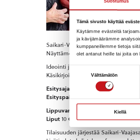
Suostumus
Tämä sivusto käyttää eväste
Käytämme evästeitä tarjoama
ja kävijämäärämme analysoim
Saikari-Vaajasalmen kyläyhdistyksen
kumppaneillemme tietoja siitä
Näyttämöiloittelua, huussimonologeja
olet antanut heille tai joita o
Ideointi ja instrumentit: Kyläteatteri
Suostumuksen
Käsikirjoitus ja ohjaus: Jukka Virtala
Välttämätön
valinta
Esitysajat:
pe 8.7.2022 klo 18 (ensi-ilta)
Esityspaikka
: Vaajasalmen vanha ko
Lippuvaraukset
puh. 040 411 6077, 
Kiellä
Liput
10 €, sis. kahvit ennen esitystä
Tilaisuuden järjestää Saikari-Vaajas