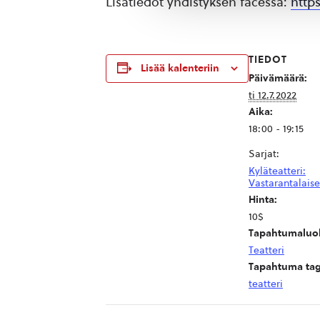
Lisätiedot yhdistyksen facessa:
http
TIEDOT
Lisää kalenteriin
Päivämäärä:
ti 12.7.2022
Aika:
18:00 - 19:15
Sarjat:
Kyläteatteri:
Vastarantalaise
Hinta:
10$
Tapahtumaluo
Teatteri
Tapahtuma tag
teatteri