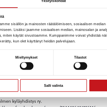
Yksityiskohdat
itä
mme sisällön ja mainosten räätälöimiseen, sosiaalisen median
iseen. Lisäksi jaamme sosiaalisen median, mainosalan ja analy
 ja Sisä-Savon kansalaisopiston Kyläteatteri-ryhmä esi
, miten käytät sivustoamme. Kumppanimme voivat yhdistää näitä t
 ja tee-se-itse-teatterimusiikkia vastarannoilta ja pi
n kerätty, kun olet käyttänyt heidän palvelujaan.
laiset
Mieltymykset
Tilastot
, su 10.7. klo 15, ma 11.7. klo 18 ja ti 12.7. klo 18.
ulu, Nujulantie 31, Rautalampi.
ennakkovarausta suositellaan.
Salli valinta
. Kesto n. 1 t 15 min ilman väliaikaa.
almen kyläyhdistys ry.