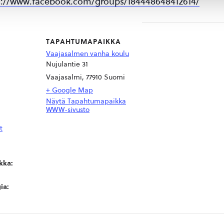
s://www.facebook.com/groups/184448648412614/
TAPAHTUMAPAIKKA
Vaajasalmen vanha koulu
Nujulantie 31
Vaajasalmi
,
77910
Suomi
+ Google Map
Näytä Tapahtumapaikka
WWW-sivusto
t
kka:
ia: