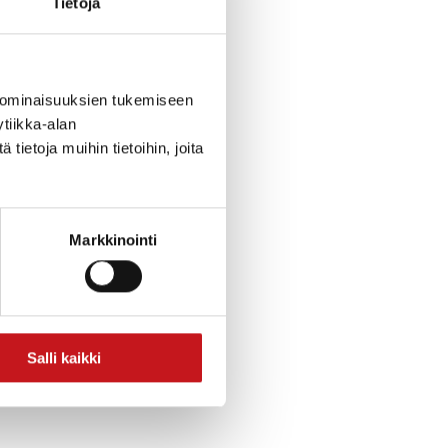
Tietoja
 ominaisuuksien tukemiseen
tiikka-alan
ttää: ”Vastarantalaiset”.
ietoja muihin tietoihin, joita
nnan alta.
Markkinointi
Salli kaikki