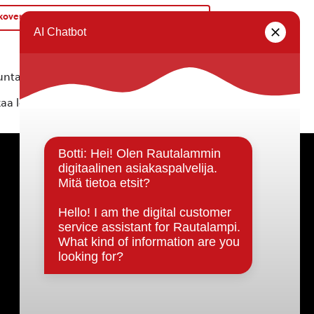
koveneellä Hankavettä ihaillen -souturetki
»
ta ei vastaa tietojen oikeellisuudesta.
kaa löytyvällä
lomakkeella
.
Päätöksenteko ja lähidemokratia
Päätökset, esityslistat & pöytäkirjat
Hallinto
Kunnanhallitus
Kunnanvaltuusto
Lautakunnat