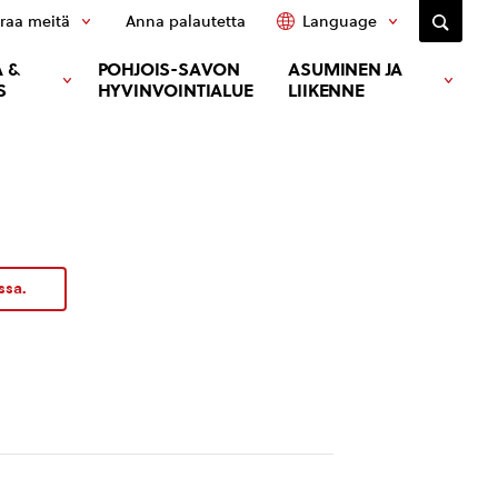
raa meitä
Anna palautetta
Language
 &
POHJOIS-SAVON
ASUMINEN JA
S
HYVINVOINTIALUE
LIIKENNE
ssa.