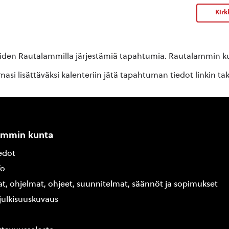
Kirk
oiden Rautalammilla järjestämiä tapahtumia. Rautalammin kun
si lisättäväksi kalenteriin jätä tapahtuman tiedot linkin ta
ammin kunta
edot
fo
at, ohjelmat, ohjeet, suunnitelmat, säännöt ja sopimukset
ajulkisuuskuvaus