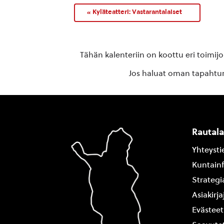
«
Kyläteatteri: Vastarantalaiset
Tähän kalenteriin on koottu eri toimij
Jos haluat oman tapahtuma
Rautal
Yhteysti
Kuntain
Strategi
Asiakirj
Evästeet