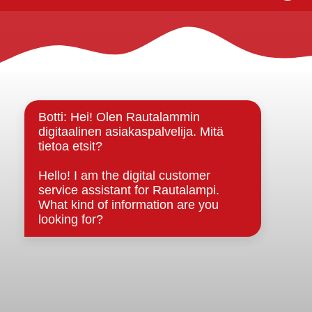
Rautalammin kunta
Yhteystiedot
Kuntainfo
Strategiat, ohjelmat, ohjeet, suunnitelmat, säännöt ja
sopimukset
Asiakirjajulkisuuskuvaus
Evästeet
Saavutettavuusseloste
Tietosuoja
Tietosuojaselosteet
Tietopyyntö
Päätöksenteko ja lähidemokratia
Päätökset, esityslistat & pöytäkirjat