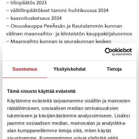
– tilinpäätös 2023
– välitilinpäätökset tammi-huhtikuussa 2024
– kaavoituskatsaus 2024
– Osuuskauppa PeeÄssän ja Rautalammin kunnan
välinen maanvaihto- ja kiinteistön kauppakirjaluonnos
– Maanvaihto kunnan ja seurakunnan kesken
– Lisämääräraha-anommus yöhoidon aloittamiseen ja
Sateenkaaren koulun oppilaisiin liittyen
– Tarkastuslautakunnan varajäsenen valinta
Suostumus
Yksityiskohdat
Tietoja
– Luttamustehtävistä eroaminen; Anu Hotti
Kokousta voi seurata paikan päällä tai Rautalammin
Tämä sivusto käyttää evästeitä
kunnan facebook-sivuilla joko kokouksen aikana tai
kahden viikon ajan kokouksen päättymisen jälkeen.
Käytämme evästeitä tarjoamamme sisällön ja mainosten
räätälöimiseen, sosiaalisen median ominaisuuksien
tukemiseen ja kävijämäärämme analysoimiseen. Lisäksi
jaamme sosiaalisen median, mainosalan ja analytiikka-
Lisää kalenteriin
alan kumppaneillemme tietoja siitä, miten käytät
sivustoamme. Kumppanimme voivat yhdistää näitä