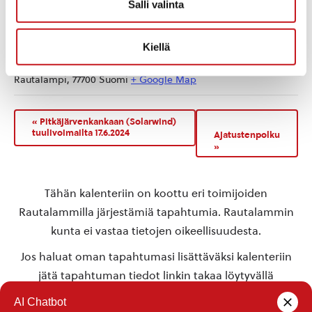
Salli valinta
Kiellä
TAPAHTUMAPAIKKA
Rautalammin kunnanvirasto
Rautalampi
,
77700
Suomi
+ Google Map
«
Pitkäjärvenkankaan (Solarwind)
tuulivoimailta 17.6.2024
Ajatustenpolku
»
Tähän kalenteriin on koottu eri toimijoiden
Rautalammilla järjestämiä tapahtumia. Rautalammin
kunta ei vastaa tietojen oikeellisuudesta.
Jos haluat oman tapahtumasi lisättäväksi kalenteriin
jätä tapahtuman tiedot linkin takaa löytyvällä
lomakkeella
.