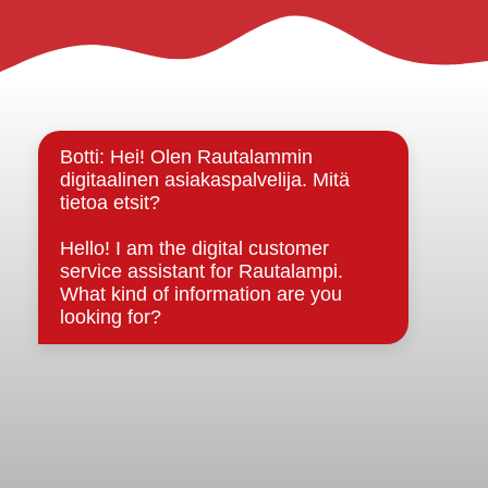
Rautalammin kunta
Yhteystiedot
Kuntainfo
Strategiat, ohjelmat, ohjeet, suunnitelmat, säännöt ja
sopimukset
Asiakirjajulkisuuskuvaus
Evästeet
Saavutettavuusseloste
Tietosuoja
Tietosuojaselosteet
Tietopyyntö
Päätöksenteko ja lähidemokratia
Päätökset, esityslistat & pöytäkirjat