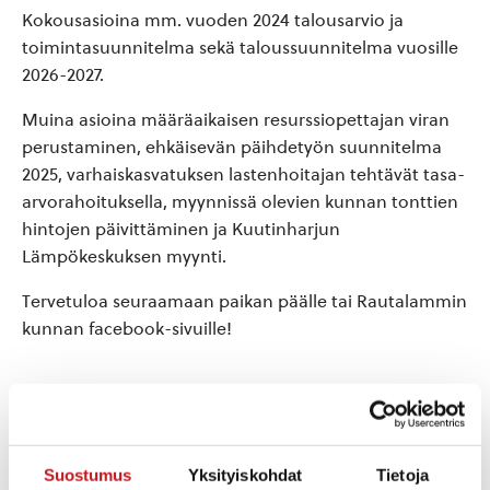
Kokousasioina mm. vuoden 2024 talousarvio ja
toimintasuunnitelma sekä taloussuunnitelma vuosille
2026-2027.
Muina asioina määräaikaisen resurssiopettajan viran
perustaminen, ehkäisevän päihdetyön suunnitelma
2025, varhaiskasvatuksen lastenhoitajan tehtävät tasa-
arvorahoituksella, myynnissä olevien kunnan tonttien
hintojen päivittäminen ja Kuutinharjun
Lämpökeskuksen myynti.
Tervetuloa seuraamaan paikan päälle tai Rautalammin
kunnan facebook-sivuille!
Lisää kalenteriin
Suostumus
Yksityiskohdat
Tietoja