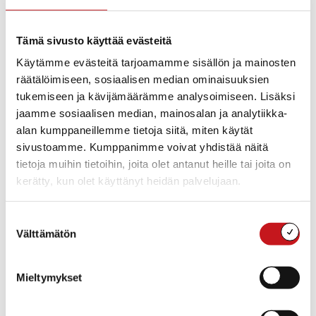
TIEDOT
JÄRJESTÄJÄ
Rautalammin kunta
Päivämäärä:
Tämä sivusto käyttää evästeitä
ma 30.12.2024
Käytämme evästeitä tarjoamamme sisällön ja mainosten
Aika:
räätälöimiseen, sosiaalisen median ominaisuuksien
17:00 - 19:30
tukemiseen ja kävijämäärämme analysoimiseen. Lisäksi
Tapahtumaluokka:
jaamme sosiaalisen median, mainosalan ja analytiikka-
Kokous
alan kumppaneillemme tietoja siitä, miten käytät
sivustoamme. Kumppanimme voivat yhdistää näitä
tietoja muihin tietoihin, joita olet antanut heille tai joita on
kerätty, kun olet käyttänyt heidän palvelujaan.
Suostumuksen
Välttämätön
valinta
Mieltymykset