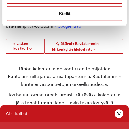
TAPAHTUMAPAIKKA
Kiellä
Rautalammin kunnanvirasto
Rautalampi
,
77700
Suomi
+ Google Map
«
Lasten
Kyläkävely Rautalammin
kesäkerho
kirkonkylän historiasta
»
Tähän kalenteriin on koottu eri toimijoiden
Rautalammilla järjestämiä tapahtumia. Rautalammin
kunta ei vastaa tietojen oikeellisuudesta.
Jos haluat oman tapahtumasi lisättäväksi kalenteriin
jätä tapahtuman tiedot linkin takaa löytyvällä
lomakkeella
.