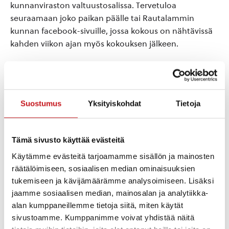
kunnanviraston valtuustosalissa. Tervetuloa
seuraamaan joko paikan päälle tai Rautalammin
kunnan facebook-sivuille, jossa kokous on nähtävissä
kahden viikon ajan myös kokouksen jälkeen.
Kokouksessa valitaan kunnanvaltuuston
puheenjohtajisto, kunnanhallituksen jäsenet sekä
lautakuntien jäseniä että edustajia erilaisiin
toimielimiin. Kokouksessa myös vuoden 2024
Suostumus
Yksityiskohdat
Tietoja
tilinpäätöksen hyväksyminen, työllistämisen kuntalisä,
paloaseman myynti, valtuustoaloite vapaasta
Tämä sivusto käyttää evästeitä
hakeutumisoikeudesta esiopetukseen ja sitä
täydentävään varhaiskasvatukseen jne.
Käytämme evästeitä tarjoamamme sisällön ja mainosten
räätälöimiseen, sosiaalisen median ominaisuuksien
tukemiseen ja kävijämäärämme analysoimiseen. Lisäksi
jaamme sosiaalisen median, mainosalan ja analytiikka-
Lisää kalenteriin
alan kumppaneillemme tietoja siitä, miten käytät
sivustoamme. Kumppanimme voivat yhdistää näitä