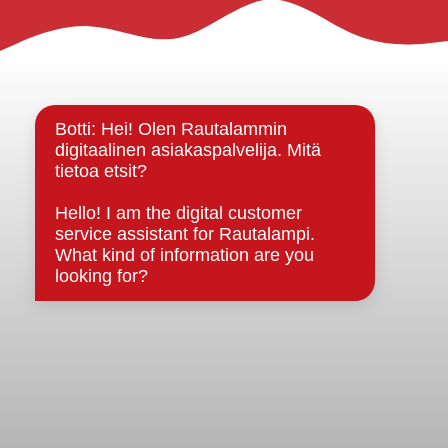
Rautalammin kunta
Yhteystiedot
Kuntainfo
Strategiat, ohjelmat, ohjeet, suunnitelmat, säännöt ja
sopimukset
Asiakirjajulkisuuskuvaus
Evästeet
Saavutettavuusseloste
Tietosuoja
Tietosuojaselosteet
Tietopyyntö
Päätöksenteko ja lähidemokratia
Päätökset, esityslistat & pöytäkirjat
Hallinto