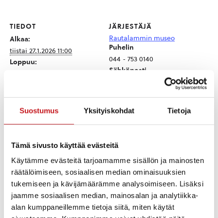
TIEDOT
JÄRJESTÄJÄ
Rautalammin museo
Alkaa:
Puhelin
tiistai 27.1.2026 11:00
044 - 753 0140
Loppuu:
Sähköposti
sunnuntai 1.2.2026 15:00
asiakaspalvelu@rautalamm
Hinta:
inmuseo.fi
5 € - 12 €
Siirry Järjestäjän
Tapahtumaluokka:
verkkosivuille
Suostumus
Yksityiskohdat
Tietoja
Näyttelyt
Tämä sivusto käyttää evästeitä
Käytämme evästeitä tarjoamamme sisällön ja mainosten
TAPAHTUMAPAIKAT
räätälöimiseen, sosiaalisen median ominaisuuksien
tukemiseen ja kävijämäärämme analysoimiseen. Lisäksi
jaamme sosiaalisen median, mainosalan ja analytiikka-
Rautalampi
alan kumppaneillemme tietoja siitä, miten käytät
Rautalammintie 4