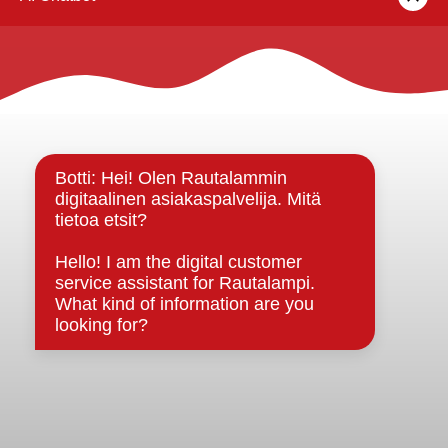
Rautalammin kunta
Yhteystiedot
Kuntainfo
Strategiat, ohjelmat, ohjeet, suunnitelmat, säännöt ja
sopimukset
Asiakirjajulkisuuskuvaus
Evästeet
Saavutettavuusseloste
Tietosuoja
Tietosuojaselosteet
Tietopyyntö
Päätöksenteko ja lähidemokratia