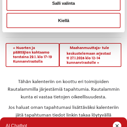
Salli valinta
Rautalammin
museo
Kiellä
«
Nuorten ja
Maahanmuuttaja- tule
päättäjien kohtaamo
keskustelemaan arjestasi
torstaina 29.1. klo 17-19
ti 27.1.2026 klo 12-14
Kunnanvirastolla
kunnanvirastolle
»
Tähän kalenteriin on koottu eri toimijoiden
Rautalammilla järjestämiä tapahtumia. Rautalammin
kunta ei vastaa tietojen oikeellisuudesta.
Jos haluat oman tapahtumasi lisättäväksi kalenteriin
jätä tapahtuman tiedot linkin takaa löytyvällä
lomakkeella
.