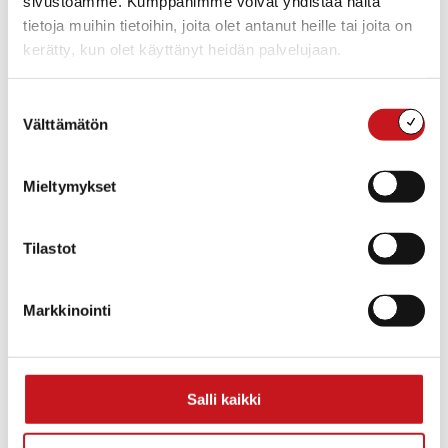
sivustoamme. Kumppanimme voivat yhdistää näitä
Rautalampi
,
Pohjois-
tietoja muihin tietoihin, joita olet antanut heille tai joita on
Savo
77700
kerätty, kun olet käyttänyt heidän palvelujaan.
Suomi
+ Google Map
Suostumuksen
Välttämätön
valinta
Mieltymykset
Tilastot
Markkinointi
Salli kaikki