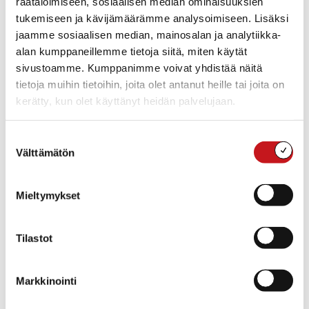
räätälöimiseen, sosiaalisen median ominaisuuksien
TIEDOT
JÄRJESTÄJÄ
tukemiseen ja kävijämäärämme analysoimiseen. Lisäksi
Rautalammin ev.lut.
Päivämäärä:
jaamme sosiaalisen median, mainosalan ja analytiikka-
seurakunta
su 6.8.2023
alan kumppaneillemme tietoja siitä, miten käytät
Aika:
sivustoamme. Kumppanimme voivat yhdistää näitä
16:00 - 17:00
tietoja muihin tietoihin, joita olet antanut heille tai joita on
Hinta:
kerätty, kun olet käyttänyt heidän palvelujaan.
10$
Tapahtumaluokka:
Musiikki
Suostumuksen
Välttämätön
Tapahtuma tagia:
valinta
kirkkokonsertti
Mieltymykset
TAPAHTUMAPAIKKA
Rautalammin kirkko
Tilastot
«
Käsikirjoitustyöpaja:
Myhinpään seudun tarinat
Venetsialaisten
Markkinointi
Taidepaja
»