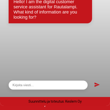
Saavutettavuusseloste
Tietosuoja
Tietosuojaselosteet
Tietopyyntö
Päätöksenteko ja lähidemokratia
Päätökset, esityslistat & pöytäkirjat
Hallinto
Kunnanhallitus
Kunnanvaltuusto
Lautakunnat
Näytä sivukartta