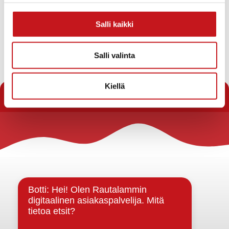
Tähän kalenteriin on koottu eri toimijoiden
Salli kaikki
Rautalammilla järjestämiä tapahtumia. Rautalammin
kunta ei vastaa tietojen oikeellisuudesta.
Salli valinta
Jos haluat oman tapahtumasi lisättäväksi kalenteriin
jätä tapahtuman tiedot linkin takaa löytyvällä
Kiellä
lomakkeella
.
Rautalammin kunta
Yhteystiedot
Kuntainfo
Strategiat, ohjelmat, ohjeet, suunnitelmat, säännöt ja
sopimukset
Asiakirjajulkisuuskuvaus
Evästeet