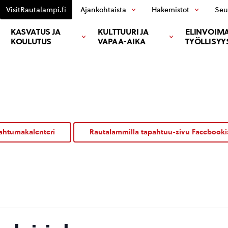
VisitRautalampi.fi
Ajankohtaista
Hakemistot
Seu
KASVATUS JA
KULTTUURI JA
ELINVOIMA
KOULUTUS
VAPAA-AIKA
TYÖLLISYY
ahtumakalenteri
Rautalammilla tapahtuu-sivu Facebooki