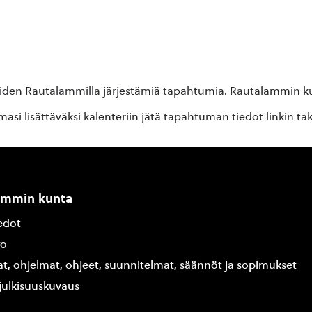
oiden Rautalammilla järjestämiä tapahtumia. Rautalammin kun
si lisättäväksi kalenteriin jätä tapahtuman tiedot linkin ta
ammin kunta
edot
fo
at, ohjelmat, ohjeet, suunnitelmat, säännöt ja sopimukset
ajulkisuuskuvaus