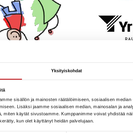
Yksityiskohdat
alviriehaa vietetään tänä
itä
4 Rautalammin torilla.
mme sisällön ja mainosten räätälöimiseen, sosiaalisen median
iseen. Lisäksi jaamme sosiaalisen median, mainosalan ja analy
, miten käytät sivustoamme. Kumppanimme voivat yhdistää näitä t
iin kisoihin!
n kerätty, kun olet käyttänyt heidän palvelujaan.