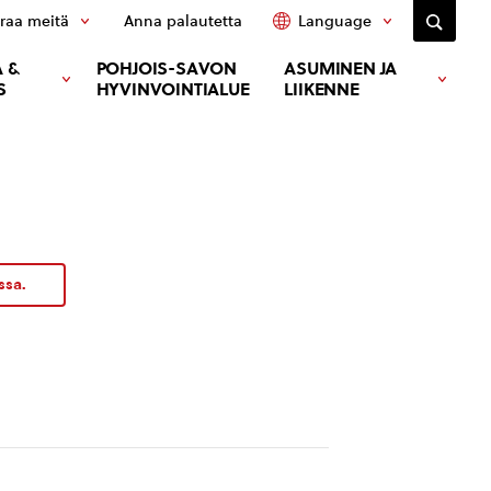
raa meitä
Anna palautetta
Language
 &
POHJOIS-SAVON
ASUMINEN JA
S
HYVINVOINTIALUE
LIIKENNE
ssa.