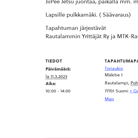
JiiPee Jetsu juontaa, paikalla mm. 
Lapsille pulkkamäki. ( Säävaraus)
Tapahtuman järjestävät
Rautalammin Yrittäjät Ry ja MTK-R
TIEDOT
TAPAHTUMAP
Toriaukio
Päivämäärä:
Mäkitie 1
la 11.3.2023
Rautalampi
,
Poh
Aika:
10:00 - 14:00
77701
Suomi
+ G
Map