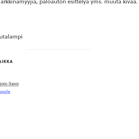
markkinamyyjiä, paloauton esittelyä yms. muuta kivaa.
autalampi
AIKKA
jois-Savo
oogle