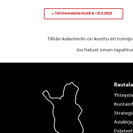
«
Talvilomatekemistä 6.-10.3.2023
Tähän kalenteriin on koottu eri toimij
Jos haluat oman tapahtuma
Rautal
Yhteysti
Kuntain
Strategi
Asiakirj
Evästeet