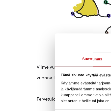
Suostumus
Viime vuodesta tuttu Koko Perheen T
Tämä sivusto käyttää eväste
vuonna lauantaina 11.3.2023 klo 10-1
Käytämme evästeitä tarjoama
ja kävijämäärämme analysoim
kumppaneillemme tietoja siitä
Tervetuloa osallistumaan leikkimielis
olet antanut heille tai joita o