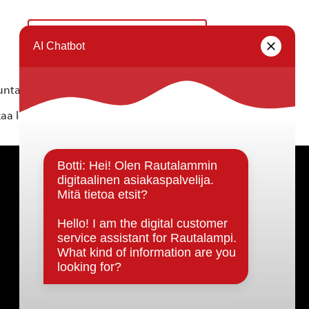
Koulutuksen kehittämisen ilta
»
ta ei vastaa tietojen oikeellisuudesta.
kaa löytyvällä
lomakkeella
.
Päätöksenteko ja lähidemokratia
Päätökset, esityslistat & pöytäkirjat
Hallinto
Kunnanhallitus
Kunnanvaltuusto
Lautakunnat