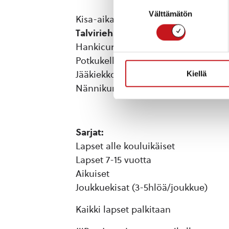
Suostumuksen
Välttämätön
valinta
Kisa-aika klo 11-13
Talviriehan lajit:
Hankicurling
Potkukelkkaviesti
Jääkiekkokeilaus
Kiellä
Nännikumintarkkuusheitto
Sarjat:
Lapset alle kouluikäiset
Lapset 7-15 vuotta
Aikuiset
Joukkuekisat (3-5hlöä/joukkue)
Kaikki lapset palkitaan