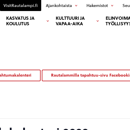
VisitRautalampi.fi
Ajankohtaista
Hakemistot
Seu
KASVATUS JA
KULTTUURI JA
ELINVOIMA
KOULUTUS
VAPAA-AIKA
TYÖLLISYY
ahtumakalenteri
Rautalammilla tapahtuu-sivu Facebooki