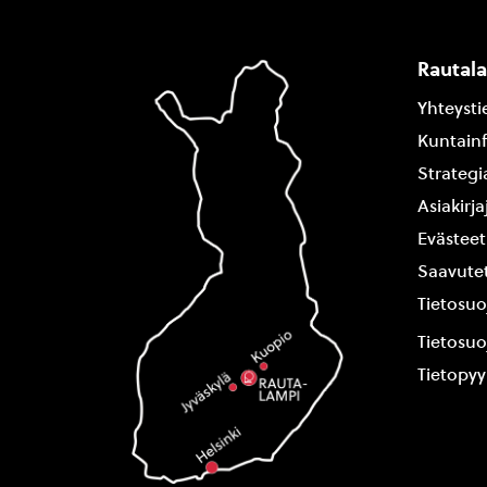
Rautal
Yhteysti
Kuntain
Strategi
Asiakirj
Evästeet
Saavutet
Tietosuo
Tietosuo
Tietopy