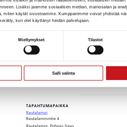
iseen. Lisäksi jaamme sosiaalisen median, mainosalan ja analy
, miten käytät sivustoamme. Kumppanimme voivat yhdistää näitä t
ee ihastelemaan, kuuntelemaan, kurkkimaan ja osallis
n kerätty, kun olet käyttänyt heidän palvelujaan.
ampilaiset yksityiset, yritykset ja yhteisöt.
okissa:
Mieltymykset
Tilastot
729304641362136
ihin:
Salli valinta
TAPAHTUMAPAIKKA
Rautalampi
Rautalammintie 4
Rautalampi
,
Pohjois-Savo