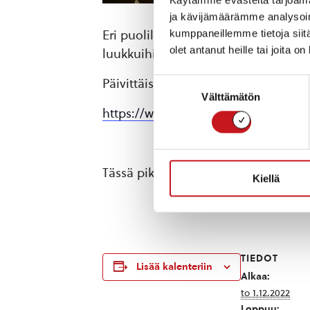
ja kävijämäärämme analysoim
kumppaneillemme tietoja siitä
Eri puolilla Rautalammin kylää pääs
olet antanut heille tai joita o
luukkuihin, joita ovat koonneet rautal
Suostumuksen
Päivittäiset luukut avautuvat Facebo
Välttämätön
valinta
https://www.facebook.com/groups/
Tässä pikku kurkistus tuleviin luukku
Kiellä
TIEDOT
Lisää kalenteriin
Alkaa:
to 1.12.2022
Loppuu: