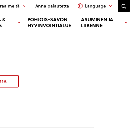
raa meitä
Anna palautetta
Language
 &
POHJOIS-SAVON
ASUMINEN JA
S
HYVINVOINTIALUE
LIIKENNE
ssa.