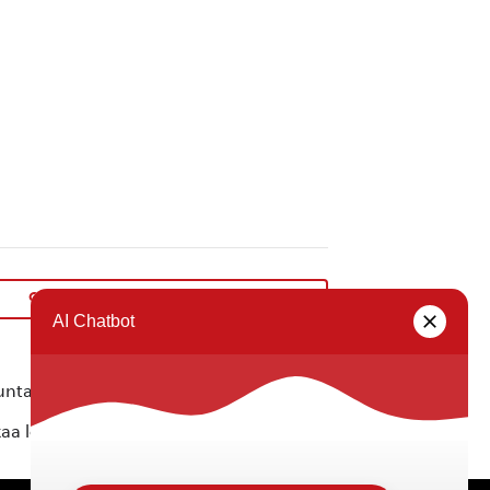
Osallistuvan budjetoinnin ideatyöpaja
»
ta ei vastaa tietojen oikeellisuudesta.
kaa löytyvällä
lomakkeella
.