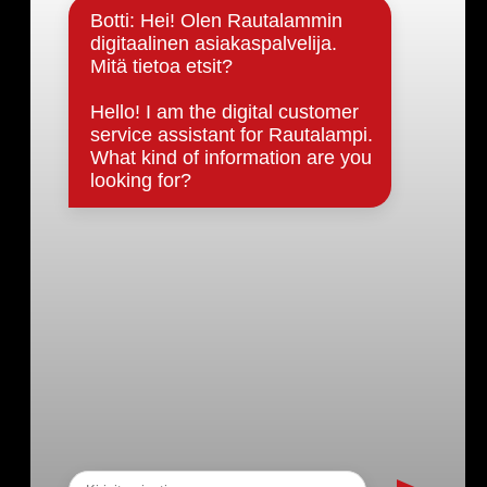
Päätöksenteko ja lähidemokratia
Päätökset, esityslistat & pöytäkirjat
Hallinto
Kunnanhallitus
Kunnanvaltuusto
Lautakunnat