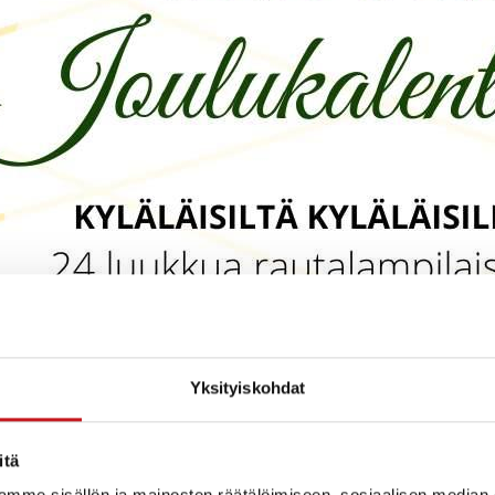
Yksityiskohdat
itä
mme sisällön ja mainosten räätälöimiseen, sosiaalisen median