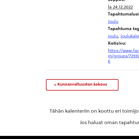
la 24.12.2022
Tapahtumaluo
Joulu
Tapahtuma tag
joulu
,
Joulukale
Kotisivu:
https://www.fa
m/groups/72930
6
«
Kunnanvaltuuston kokous
Tähän kalenteriin on koottu eri toimij
Jos haluat oman tapahtuma