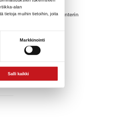
tiikka-alan
ietoja muihin tietoihin, joita
tumaan erilaisiin joulukalenterin
Markkinointi
Salli kaikki