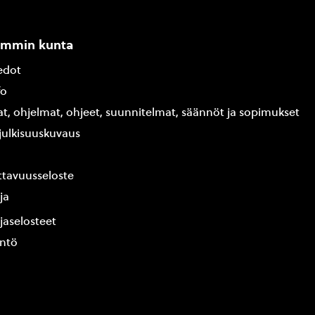
ammin kunta
edot
fo
at, ohjelmat, ohjeet, suunnitelmat, säännöt ja sopimukset
ajulkisuuskuvaus
tavuusseloste
ja
jaselosteet
yntö