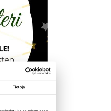
Tietoja
 ominaisuuksien tukemiseen