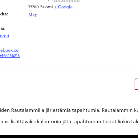
77700
Suomi
+ Google
kka:
Map
ia:
nteri
cebook.co
464136213
oiden Rautalammilla järjestämiä tapahtumia. Rautalammin kun
si lisättäväksi kalenteriin jätä tapahtuman tiedot linkin ta