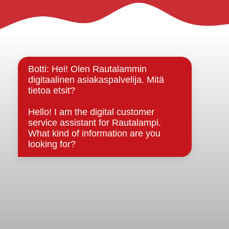
Rautalammin kunta
Yhteystiedot
Kuntainfo
Strategiat, ohjelmat, ohjeet, suunnitelmat, säännöt ja
sopimukset
Asiakirjajulkisuuskuvaus
Evästeet
Saavutettavuusseloste
Tietosuoja
Tietosuojaselosteet
Tietopyyntö
Päätöksenteko ja lähidemokratia
Päätökset, esityslistat & pöytäkirjat
Hallinto