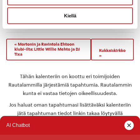
Rautalampi
,
77700
Suomi
+ Google Map
Puhelin
Kiellä
‭+358 40 558 2439‬
Näytä Tapahtumapaikka WWW-sivusto
«
Mortonin ja Ravintola Ehtoon
klubi-ilta: Little Willie Mehto ja DJ
Kukkaiskirkko
Tixa
»
Tähän kalenteriin on koottu eri toimijoiden
Rautalammilla järjestämiä tapahtumia. Rautalammin
kunta ei vastaa tietojen oikeellisuudesta.
Jos haluat oman tapahtumasi lisättäväksi kalenteriin
jätä tapahtuman tiedot linkin takaa löytyvällä
lomakkeella
.