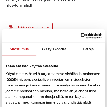
info@tormala.fi
Lisää kalenteriin
TIEDOT
JÄRJESTÄJÄ
Suostumus
Yksityiskohdat
Tietoja
Törmälän Loma- ja
Päivämäärä:
Kurssikeskus
su 2.7.2023
Puhelin
Aika:
Tämä sivusto käyttää evästeitä
+358 40 558 2439
08:30 - 10:30
Sähköposti
Käytämme evästeitä tarjoamamme sisällön ja mainosten
Hinta:
info@tormala.fi
räätälöimiseen, sosiaalisen median ominaisuuksien
20$
Siirry Järjestäjän
tukemiseen ja kävijämäärämme analysoimiseen. Lisäksi
Tapahtumaluokat:
verkkosivuille
jaamme sosiaalisen median, mainosalan ja analytiikka-
Retkeily
,
Runon ja laulun
alan kumppaneillemme tietoja siitä, miten käytät
rautalampi
sivustoamme. Kumppanimme voivat yhdistää näitä
Tapahtuma tagia: