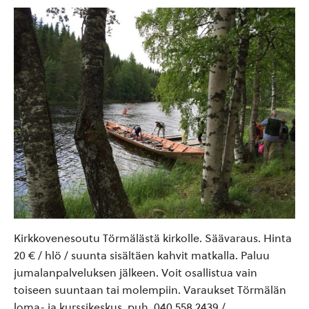
Kirkkovenesoutu Törmälästä kirkolle. Säävaraus. Hinta
20 € / hlö / suunta sisältäen kahvit matkalla. Paluu
jumalanpalveluksen jälkeen. Voit osallistua vain
toiseen suuntaan tai molempiin. Varaukset Törmälän
loma- ja kurssikeskus, puh. 040 558 2439 /