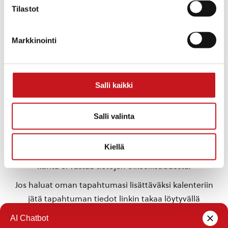
Tapahtuma tagia:
Tilastot
kirkkokonsertti
Markkinointi
TAPAHTUMAPAIKKA
Rautalammin kirkko
Salli kaikki
«
Asahia Wanhan Myllyn
Peräkonttikirppis
miljöössä
»
Salli valinta
Tähän kalenteriin on koottu eri toimijoiden
Kiellä
Rautalammilla järjestämiä tapahtumia. Rautalammin
kunta ei vastaa tietojen oikeellisuudesta.
Jos haluat oman tapahtumasi lisättäväksi kalenteriin
jätä tapahtuman tiedot linkin takaa löytyvällä
lomakkeella
.