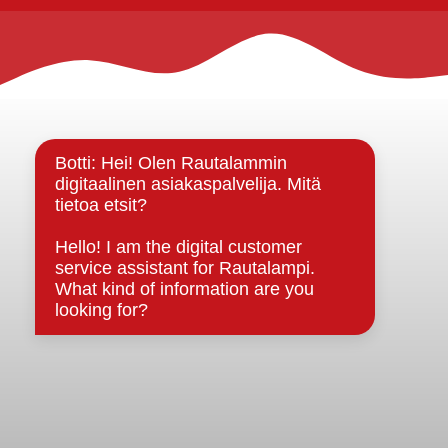
Rautalammin kunta
Yhteystiedot
Kuntainfo
Strategiat, ohjelmat, ohjeet, suunnitelmat, säännöt ja
sopimukset
Asiakirjajulkisuuskuvaus
Evästeet
Saavutettavuusseloste
Tietosuoja
Tietosuojaselosteet
Tietopyyntö
Päätöksenteko ja lähidemokratia
Päätökset, esityslistat & pöytäkirjat