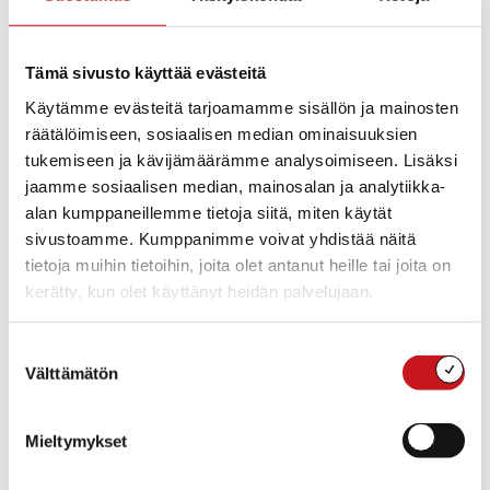
tutustuivat siellä. He ovat molemmat soittaneet paljon
kamarimusiikkia erilaisissa kokoonpanoissa ja viime
Tämä sivusto käyttää evästeitä
kesänä päättivät ruveta tekemään yhteistyötä.
Käytämme evästeitä tarjoamamme sisällön ja mainosten
räätälöimiseen, sosiaalisen median ominaisuuksien
tukemiseen ja kävijämäärämme analysoimiseen. Lisäksi
Lisää kalenteriin
jaamme sosiaalisen median, mainosalan ja analytiikka-
alan kumppaneillemme tietoja siitä, miten käytät
sivustoamme. Kumppanimme voivat yhdistää näitä
tietoja muihin tietoihin, joita olet antanut heille tai joita on
TIEDOT
JÄRJESTÄJÄ
kerätty, kun olet käyttänyt heidän palvelujaan.
Rautalammin ev.lut.
Päivämäärä:
seurakunta
su 6.7.2025
Suostumuksen
Aika:
Välttämätön
valinta
16:00 - 17:00
Hinta:
10 €
Mieltymykset
Tapahtumaluokka:
Musiikki