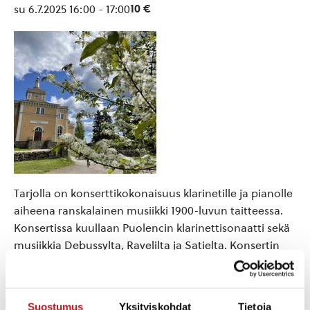
10 €
su 6.7.2025 16:00
-
17:00
Tarjolla on konserttikokonaisuus klarinetille ja pianolle
aiheena ranskalainen musiikki 1900-luvun taitteessa.
Konsertissa kuullaan Puolencin klarinettisonaatti sekä
musiikkia Debussylta, Ravelilta ja Satielta. Konsertin
kesto noin 40min.
Lea ja Minea opiskelivat yhtäaikaa Savonia-
Suostumus
Yksityiskohdat
Tietoja
ammattikorkeakoulussa musiikkipedagogeiksi ja